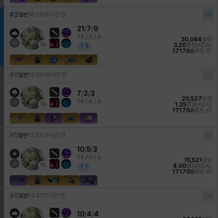
#2
일반
18:29
15시간 전
21
/
7
/
9
TK /
K / A
30,084
딜량
18
3.20
평점(KDA)
1
T
2
17170
루트 ID
#6
일반
15:00
16시간 전
7
/
2
/
3
20,527
딜량
TK /
K / A
15
1.25
평점(KDA)
1
17170
루트 ID
#5
일반
13:24
17시간 전
10
/
5
/
3
TK /
K / A
15,521
딜량
15
4.00
평점(KDA)
1
T
1
17170
루트 ID
#6
일반
13:41
17시간 전
10
/
4
/
4