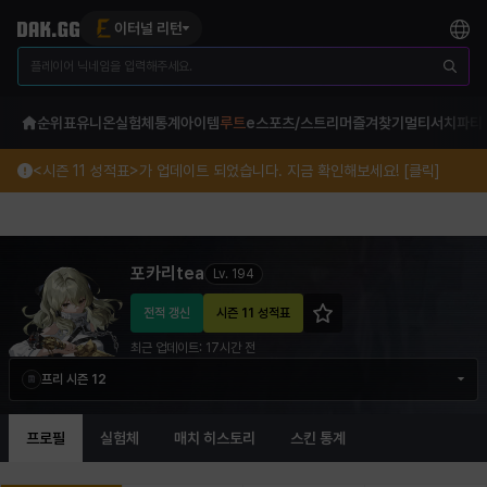
이터널 리턴
순위표
유니온
실험체
통계
아이템
루트
e스포츠/스트리머
즐겨찾기
멀티서치
파티
<시즌 11 성적표>가 업데이트 되었습니다. 지금 확인해보세요! [클릭]
포카리tea 이터널 리턴 프로필 정보
포카리tea
Lv.
194
전적 갱신
시즌 11 성적표
최근 업데이트:
17시간 전
프리 시즌 12
프로필
실험체
매치 히스토리
스킨 통계