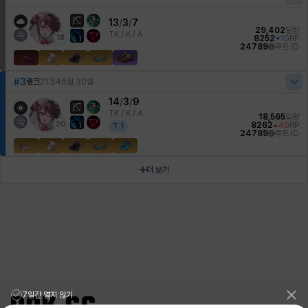
13
/
3
/
7
29,402
딜량
TK /
K / A
18
8252
10
RP
1
24789
루트 ID
#3
랭크
21:54
5월 30일
14
/
3
/
9
TK /
K / A
18,565
딜량
20
8262
40
RP
1
T
1
24789
루트 ID
더 보기
7일간 열지 않기