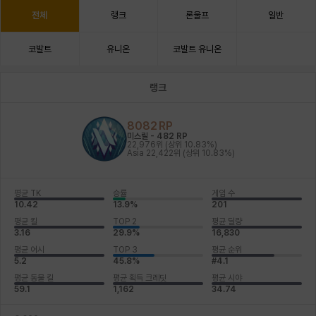
전체
랭크
론울프
일반
코발트
유니온
코발트 유니온
랭크
8082
RP
미스릴
-
482
RP
22,976위
(상위 10.83%)
Asia
22,422위
(상위 10.83%)
평균 TK
승률
게임 수
10.42
13.9%
201
평균 킬
TOP 2
평균 딜량
3.16
29.9%
16,830
평균 어시
TOP 3
평균 순위
5.2
45.8%
#4.1
평균 동물 킬
평균 획득 크레딧
평균 시야
59.1
1,162
34.74