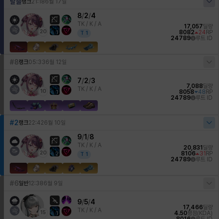
탈출
랭크
21:18
6월 17일
8
/
2
/
4
TK /
K / A
17,057
딜량
20
8082
24
RP
1
T
1
24789
루트 ID
#8
랭크
05:33
6월 12일
7
/
2
/
3
7,088
딜량
TK /
K / A
10
8058
48
RP
1
24789
루트 ID
#2
랭크
22:42
6월 10일
9
/
1
/
8
TK /
K / A
20,831
딜량
20
8106
31
RP
2
T
1
24789
루트 ID
#6
일반
12:38
6월 9일
9
/
5
/
4
17,466
딜량
TK /
K / A
15
4.50
평점(KDA)
1