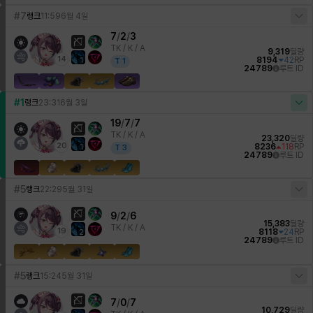
#7
랭크
11:59
6월 4일
7
/
2
/
3
TK /
K / A
9,319
딜량
14
8194
42
RP
1
T
1
24789
루트 ID
#1
랭크
23:31
6월 3일
19
/
7
/
7
TK /
K / A
23,320
딜량
20
8236
118
RP
1
T
3
24789
루트 ID
#5
랭크
22:29
5월 31일
9
/
2
/
6
15,383
딜량
TK /
K / A
19
8118
24
RP
2
24789
루트 ID
#5
랭크
15:24
5월 31일
7
/
0
/
7
10,729
딜량