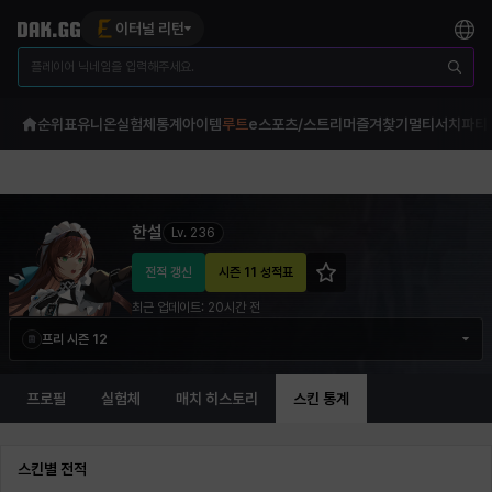
이터널 리턴
순위표
유니온
실험체
통계
아이템
루트
e스포츠/스트리머
즐겨찾기
멀티서치
파티
한설 이터널 리턴 프로필 정보
한설
Lv.
236
전적 갱신
시즌 11 성적표
최근 업데이트:
20시간 전
프리 시즌 12
프로필
실험체
매치 히스토리
스킨 통계
스킨별 전적