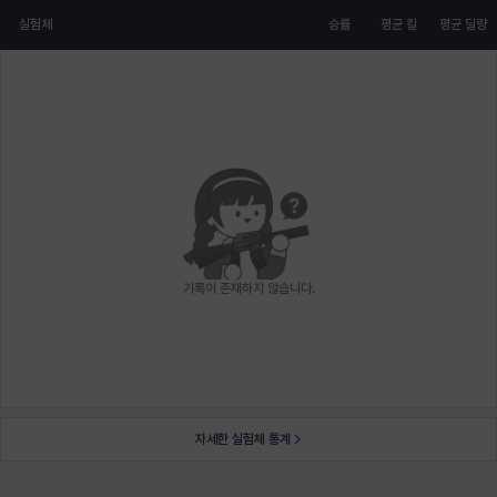
실험체
승률
평균 킬
평균 딜량
기록이 존재하지 않습니다.
자세한 실험체 통계