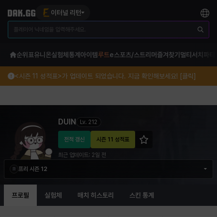
이터널 리턴
순위표
유니온
실험체
통계
아이템
루트
e스포츠/스트리머
즐겨찾기
멀티서치
파티
<시즌 11 성적표>가 업데이트 되었습니다. 지금 확인해보세요! [클릭]
DUIN 이터널 리턴 프로필 정보
DUIN
Lv.
212
전적 갱신
시즌 11 성적표
최근 업데이트:
2일 전
프리 시즌 12
프로필
실험체
매치 히스토리
스킨 통계