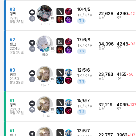
#3
10
/
4
/
5
22,626
4290
42
랭크
TK /
K / A
딜량
RP
19:13
19
T
1
2
6월 28일
카티야
#2
17
/
6
/
8
34,096
4248
93
랭크
TK /
K / A
딜량
RP
22:45
19
T
2
1
6월 28일
리오
#3
12
/
5
/
6
23,783
4155
56
랭크
TK /
K / A
딜량
RP
21:53
19
T
1
1
6월 28일
버니스
#1
15
/
6
/
7
32,219
4099
13
랭크
TK /
K / A
딜량
RP
23:03
19
T
2
1
6월 28일
버니스
#1
13
/
5
/
7
22,757
3962
117
랭크