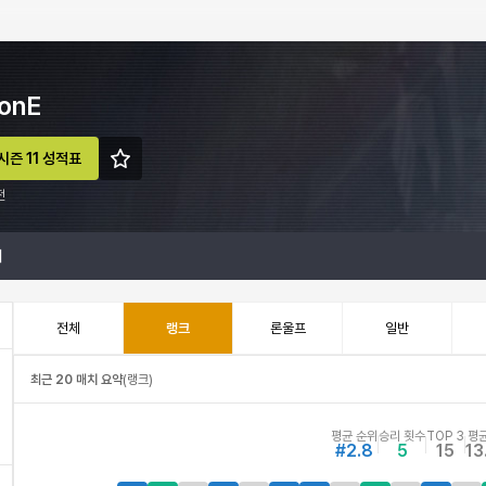
onE
시즌 11 성적표
전
계
전체
랭크
론울프
일반
최근 20 매치 요약
(
랭크
)
평균 순위
승리 횟수
TOP 3
평균
#2.8
5
15
13