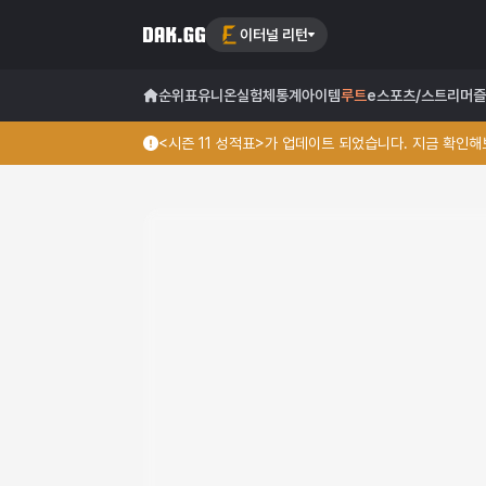
이터널 리턴
순위표
유니온
실험체
통계
아이템
루트
e스포츠/스트리머
즐
<시즌 11 성적표>가 업데이트 되었습니다. 지금 확인해보