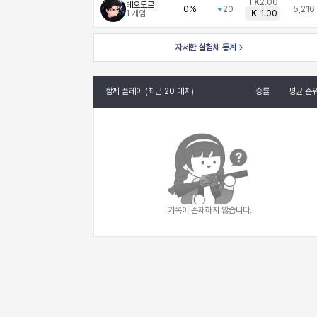
TK
2.00
테오도르
0%
20
5,216
1
게임
K
1.00
자세한 실험체 통계
함께 플레이 (최근 20 매치)
승률
평균 순
기록이 존재하지 않습니다.