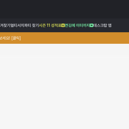
겨찾기
멀티서치
파티 찾기
시즌 11 성적표
켠김에 이터까지
데스크탑 앱
세요! [클릭]