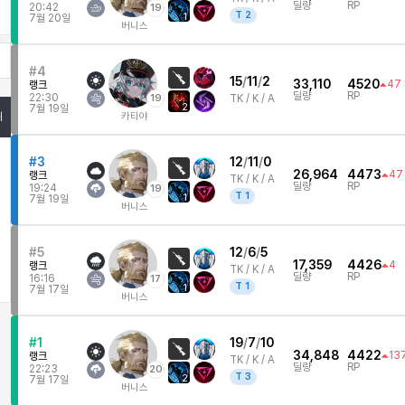
딜량
RP
20:42
19
T
2
1
7월 20일
버니스
#4
15
/
11
/
2
33,110
4520
47
랭크
딜량
RP
22:30
19
TK /
K / A
2
7월 19일
카티야
위
#3
12
/
11
/
0
26,964
4473
47
랭크
TK /
K / A
딜량
RP
19:24
19
T
1
1
7월 19일
버니스
#5
12
/
6
/
5
17,359
4426
4
랭크
TK /
K / A
딜량
RP
16:16
17
T
1
1
7월 17일
버니스
#1
19
/
7
/
10
34,848
4422
13
랭크
TK /
K / A
딜량
RP
22:23
20
T
3
2
7월 17일
버니스