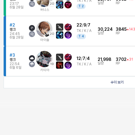
TK /
K / A
딜량
RP
23:17
20
T
2
2
6월 28일
버니스
#2
22
/
9
/
7
30,224
3845
14
랭크
TK /
K / A
딜량
RP
24:45
20
T
4
2
6월 28일
아이솔
#3
12
/
7
/
4
21,998
3702
31
랭크
딜량
RP
22:54
19
TK /
K / A
1
6월 6일
카티야
더 보기