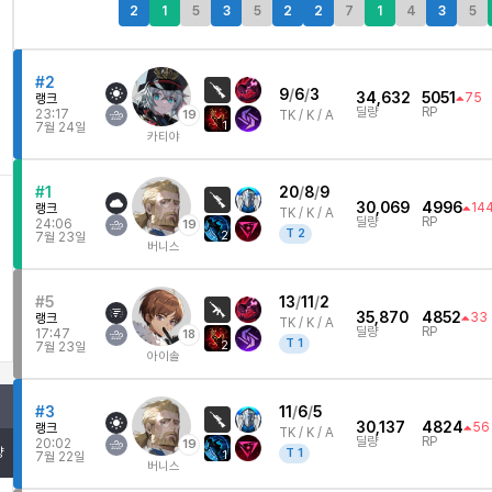
2
1
5
3
5
2
2
7
1
4
3
5
#2
9
/
6
/
3
34,632
5051
75
랭크
딜량
RP
23:17
19
TK /
K / A
1
7월 24일
카티야
#1
20
/
8
/
9
30,069
4996
14
랭크
TK /
K / A
딜량
RP
24:06
19
T
2
2
7월 23일
버니스
#5
13
/
11
/
2
35,870
4852
33
랭크
TK /
K / A
딜량
RP
17:47
18
T
1
2
7월 23일
아이솔
#3
11
/
6
/
5
30,137
4824
56
랭크
TK /
K / A
딜량
RP
20:02
19
량
T
1
1
7월 22일
버니스