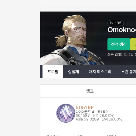
OmoknoonE 이터널 리턴 프로필 정보
Lv.
185
Omokno
전적 갱신
최근 업데이트:
2일 
프로필
실험체
매치 히스토리
스킨 통
랭크
5051
RP
다이아몬드 4
-
51
RP
60,158위
(상위 28.03%)
Asia
59,028위
(상위 28.03%)