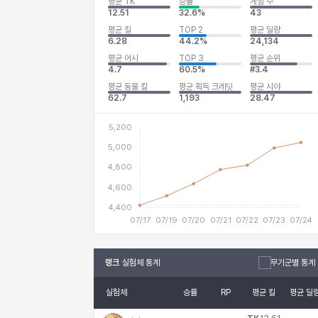
평균 TK
승률
게임 수
12.51
32.6%
43
평균 킬
TOP 2
평균 딜량
6.28
44.2%
24,134
평균 어시
TOP 3
평균 순위
4.7
60.5%
#3.4
평균 동물 킬
평균 획득 크레딧
평균 시야
62.7
1,193
28.47
랭크
실험체 통계
무기군별 통계
실험체
승률
RP
평균 킬
평균 딜