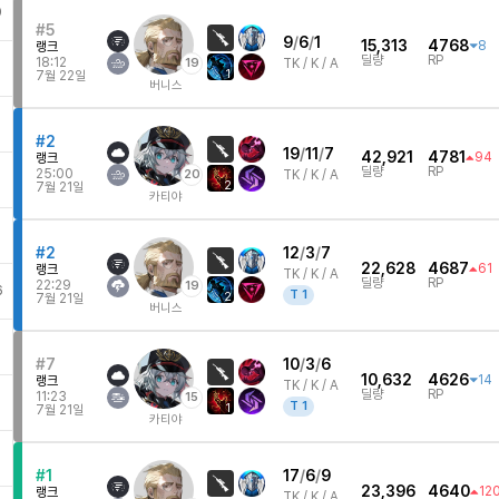
0
#5
9
/
6
/
1
15,313
4768
8
랭크
딜량
RP
18:12
19
TK /
K / A
1
7월 22일
버니스
#2
19
/
11
/
7
42,921
4781
94
랭크
딜량
RP
25:00
20
TK /
K / A
2
7월 21일
카티야
6
#2
12
/
3
/
7
22,628
4687
61
랭크
TK /
K / A
딜량
RP
22:29
19
6
T
1
2
7월 21일
버니스
#7
10
/
3
/
6
10,632
4626
14
랭크
TK /
K / A
딜량
RP
11:23
15
T
1
1
7월 21일
카티야
3
#1
17
/
6
/
9
23,396
4640
12
랭크
TK /
K / A