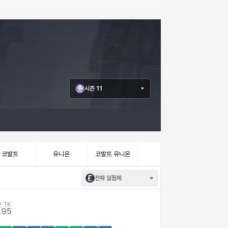
시즌 11
코발트
유니온
코발트 유니온
전체 실험체
 TK
.95