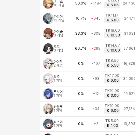
TK
13.61
버니스
50.0%
1484
24,43
18
게임
K
6.06
TK
11.17
카티야
16.7%
645
24,171
12
게임
K
6.00
TK
18.00
아이솔
33.3%
308
31,631
3
게임
K
10.33
TK
14.67
로지
66.7%
299
27,661
3
게임
K
10.00
TK
8.50
아이작
0%
107
16,82
2
게임
K
5.50
TK
17.00
리오
0%
93
34,09
1
게임
K
6.00
TK
10.00
르노어
0%
12
10,621
1
게임
K
3.00
TK
10.00
카밀로
0%
34
27,134
1
게임
K
6.00
TK
5.00
히스이
0%
2
19,39
1
게임
K
1.00