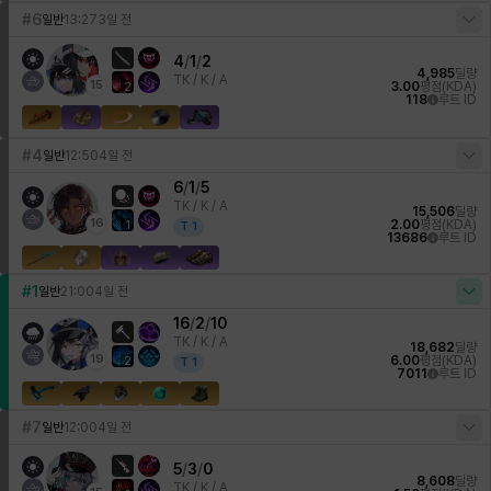
#6
일반
13:27
3일 전
4
/
1
/
2
4,985
딜량
TK /
K / A
15
3.00
평점(KDA)
2
118
루트 ID
#4
일반
12:50
4일 전
6
/
1
/
5
TK /
K / A
15,506
딜량
16
2.00
평점(KDA)
1
T
1
13686
루트 ID
#1
일반
21:00
4일 전
16
/
2
/
10
TK /
K / A
18,682
딜량
19
6.00
평점(KDA)
2
T
1
7011
루트 ID
#7
일반
12:00
4일 전
5
/
3
/
0
8,608
딜량
TK /
K / A