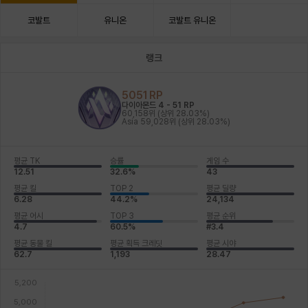
코발트
유니온
코발트 유니온
랭크
5051
RP
다이아몬드 4
-
51
RP
60,158위
(상위 28.03%)
Asia
59,028위
(상위 28.03%)
평균 TK
승률
게임 수
12.51
32.6%
43
평균 킬
TOP 2
평균 딜량
6.28
44.2%
24,134
평균 어시
TOP 3
평균 순위
4.7
60.5%
#3.4
평균 동물 킬
평균 획득 크레딧
평균 시야
62.7
1,193
28.47