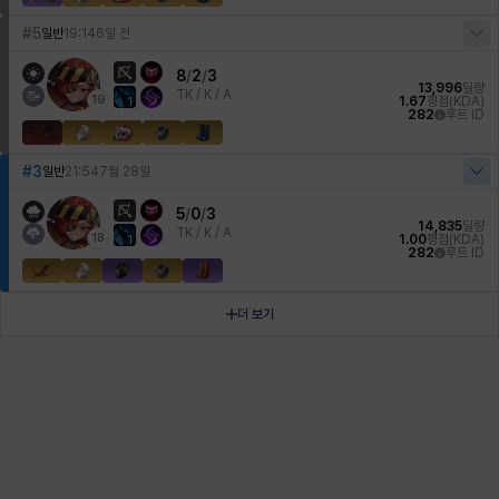
#5
일반
19:14
6일 전
8
/
2
/
3
13,996
딜량
TK /
K / A
19
1.67
평점(KDA)
1
282
루트 ID
#3
일반
21:54
7월 28일
5
/
0
/
3
14,835
딜량
TK /
K / A
18
1.00
평점(KDA)
1
282
루트 ID
더 보기