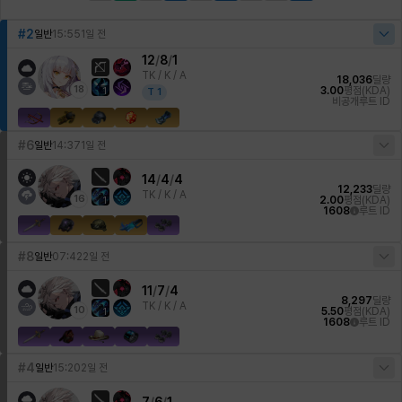
#2
일반
15:55
1일 전
12
/
8
/
1
TK /
K / A
18,036
딜량
18
3.00
평점(KDA)
1
T
1
비공개
루트 ID
#6
일반
14:37
1일 전
14
/
4
/
4
12,233
딜량
TK /
K / A
16
2.00
평점(KDA)
1
1608
루트 ID
#8
일반
07:42
2일 전
11
/
7
/
4
8,297
딜량
TK /
K / A
10
5.50
평점(KDA)
1
1608
루트 ID
#4
일반
15:20
2일 전