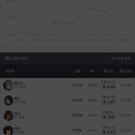
랭크
실험체 통계
무기군별 통계
실험체
승률
RP
평균 킬
평균 딜량
TK
10.53
헤이즈
17.0%
958
22,618
53
게임
K
4.06
TK
10.06
혜진
20.0%
898
15,228
35
게임
K
2.91
TK
9.52
캐시
23.8%
364
12,138
21
게임
K
3.19
TK
10.12
아야
11.8%
375
21,970
17
게임
K
4.53