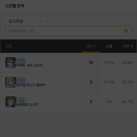
스킨별 전적
모스트순
스킨
게임 수
승률
TOP 3
희귀
16
12.5%
43.8%
퍼펙트 서버 쇼이치
희귀
3
33.3%
33.3%
포디엄 피니시 블레어
고급
3
0%
66.7%
눈꽃축제 쇼이치