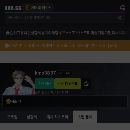
이터널 리턴
순위표
유니온
실험체
통계
아이템
루트
e스포츠/스트리머
즐겨찾기
멀티서치
파티
<시즌 11 성적표>가 업데이트 되었습니다. 지금 확인해보세요! [클릭]
kms3837 이터널 리턴 프로필 정보
kms3837
Lv.
346
전적 갱신
시즌 11 성적표
최근 업데이트:
12시간 전
시즌 11
프로필
실험체
매치 히스토리
스킨 통계