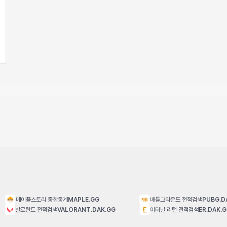
메이플스토리 종합통계
MAPLE.GG
배틀그라운드 전적검색
PUBG.D
발로란트 전적검색
VALORANT.DAK.GG
이터널 리턴 전적검색
ER.DAK.