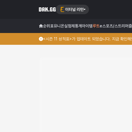
이터널 리턴
순위표
유니온
실험체
통계
아이템
루트
e스포츠/스트리머
즐
<시즌 11 성적표>가 업데이트 되었습니다. 지금 확인해보