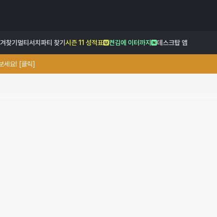
겨찾기
멀티서치
파티 찾기
시즌 11 성적표
켠김에 이터까지
데스크탑 앱
세요! [클릭]