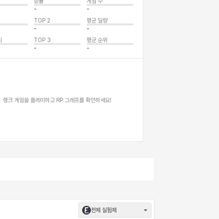
승률
게임 수
-
-
TOP 2
평균 딜량
-
-
시
TOP 3
평균 순위
-
-
랭크 게임을 플레이하고 RP 그래프를 확인하세요!
전체 실험체