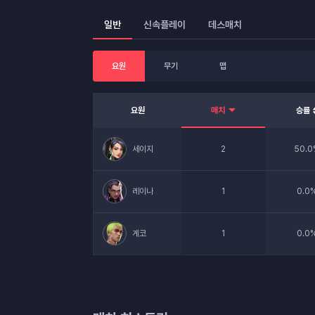
일반
신속플레이
데스매치
요원
무기
맵
요원
매치
승률
세이지
2
50.0
레이나
1
0.0
게코
1
0.0