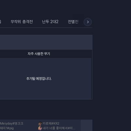
움
무작위 총격전
난투 2대2
전멸전
초월 난투: 1대1
초월 
자주 사용한 무기
추가될 예정입니다.
Meiyday
#
영크크
카로페
#
KR2
돼지1
#
pig
내가 너를 좋아해서
#
미안해