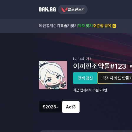
발로란트
메인
통계
순위표
즐겨찾기
듀오 찾기
조준점 공유
Lv.
144
기초
이끼낀조약돌#123
의 프로필
전적 갱신
닥지지 카드 만들
최근 업데이트
:
6월 20일
시즌 목록
액트 목록
S2026
Act3