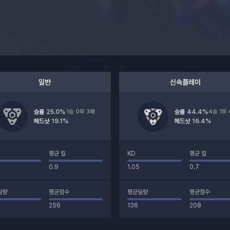
일반
신속플레이
승률
25.0
%
1승 0무 3패
승률
44.4
%
4승 1무
헤드샷
19.1%
헤드샷
16.4%
평균 킬
KD
평균 킬
0.9
1.05
0.7
딜량
평균점수
평균딜량
평균점수
256
136
208