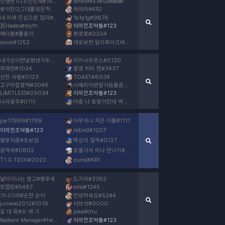
인생존1나꼬인민재
#
1818
ténèbres déus
#
ødød
꽃이진다그대를잊은적없
#
아심심하다
와따마
#
KR2
내 아래 진심으로 접자
#
ACE
1a1q1g
#
9876
冥Hades
#
myth
이끼낀조약돌
#
123
메타몽
#
뿔충이
뽀로로
#
0204
since
#
1252
테호보면 알라후아크바르
#
슷손이블썸
내가신이면널평생가두어놓을텐데
카카사우르스
#
BOBBY
#
0130
희재현
#
1024
발광 머리 앤
#
3437
선한 사람
#
0123
TOAST
#
6934
고구마찹쌀떡
#
3048
시베리아반달가슴불곰
#
1117
LIMITLESS
#
29034
이끼낀조약돌
#
123
나라공주
#
0111
어흥 나 호랑이인데 떡 줘
#
호랑이아님
jjw17999
#
1799
아무거나 지은 이름
#
1111
이끼낀조약돌
#
123
rkEndl
#
1207
발로처음
#
초보임
핵심의 일격
#
0727
공작새
#
0802
초월가서 히나 만나기
#
이더스
T1 G TECH
#
2022
zunsl
#
KR1
날아다니는 망고
#
앵무새
드가자
#
3363
쪼랩킹
#
5487
edio
#
1245
가나다라
#
순한 순이
안녕하세요
#
5244
junwoo2012
#
1019
러브샷
#
0000
김 대 욱
#
쓰 래 기
pika
#
chu
Radiant Manager
#
help
이끼낀조약돌
#
123