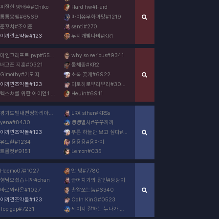
찌질한 양배추
#
Chiko
Hard hw
#
Hard
통통몽쉘
#
6569
마이쮸무화과맛
#
1219
준꼬치
#
조이준
senti
#
270
이끼낀조약돌
#
123
무지개빛나비
#
KR1
마인크래프트 pvp
#
5573
why so serious
#
9341
배고픈 지훈
#
0321
롤체중
#
KR2
Gimothy
#
기모띠
초록 꽃게
#
6922
이끼낀조약돌
#
123
이토히로부리부리
#
3091
텍스쳐를 위한 아이언1 계정
#
5111
Heuin
#
6911
경기도별내면청학리아론pc
#
김서윤
LRX sther
#
KRSs
yena
#
8430
빵빵열차
#
꾸꾸까까
이끼낀조약돌
#
123
푸른 하늘만 보고 싶다
#
pco
유도환
#
1234
용용용
#
용차이
트롤컷
#
9151
Lemon
#
035
Haemo07
#
1027
안 녕
#
7780
형님오셨습니까
#
chan
끌어치기의 달인
#
방방이
바로와라온
#
1027
총알쏘는놈
#
6340
이끼낀조약돌
#
123
OdIn KinG
#
0523
Top gap
#
7231
세이지 잘하는 누나가 이쁘드라
#
마파두부