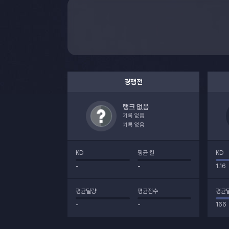
경쟁전
랭크 없음
기록 없음
기록 없음
KD
평균 킬
KD
-
-
1.16
평균딜량
평균점수
평균
-
-
166