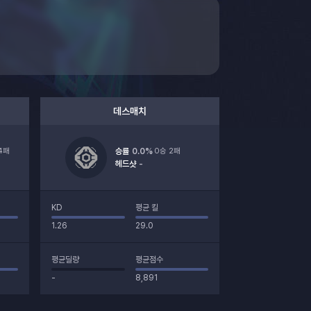
데스매치
 4패
승률
0.0
%
0승 2패
헤드샷
-
KD
평균 킬
1.26
29.0
평균딜량
평균점수
-
8,891