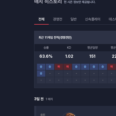
매치 히스토리
현 시즌 정보만 제공됩니다.
전체
경쟁전
일반
신속플레이
데스
최근 11게임 전적
(
경쟁전만
)
전적 통계
승률
KD
평균딜량
평균
63.6%
1.02
151
2
최근 게임 승패 기록
승
승
패
패
승
승
승
승
패
승
-
-
-
-
-
-
-
-
-
-
-
-
-
-
-
-
-
매치 히스토리
3일 전
1
매치
6위