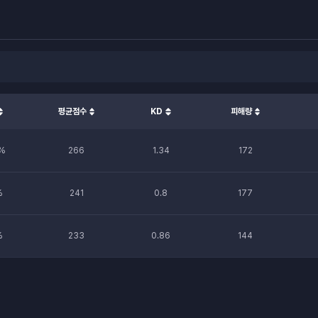
평균점수
KD
피해량
%
266
1.34
172
%
241
0.8
177
%
233
0.86
144