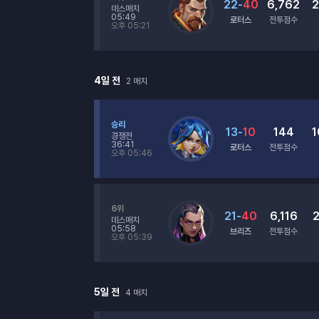
22
-
40
6,762
2
데스매치
05:49
로터스
전투점수
오후 05:21
4일 전
2
매치
승리
13
-
10
144
1
경쟁전
36:41
로터스
전투점수
오후 05:46
6위
21
-
40
6,116
2
데스매치
05:58
브리즈
전투점수
오후 05:39
5일 전
4
매치