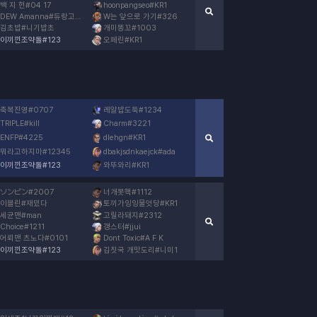
백 지 헌
#
04 17
hoonpangseo
#
KR1
DEW Amanna
#
듀랑고인물
W는 앞으로 가기
#
326
김초밥
#
니기밥초
개미똥꼬
#
1003
이끼낀조약돌
#
123
오페린
#
KR1
축복진영
#
0707
레알밥도둑
#
1234
TRIPLE
#
kill
Charm
#
3221
ENFP
#
4225
dlehgn
#
KR1
뭐라고하지마
#
12345
dbakjsdnkaejck
#
ada
이끼낀조약돌
#
123
와뚜와리
#
KR1
ソンビン
#
2007
너개못핵
#
1112
이블린
#
재밌다
토끼가잉잉물엇당
#
KR1
세균맨
#
man
고릴라돼지
#
2312
Choice
#
1211
갱스터
#
jjui
어뢰맨 츠노다
#
0101
Dont Toxic
#
A F K
이끼낀조약돌
#
123
김칫국 개맛도리
#
니미1