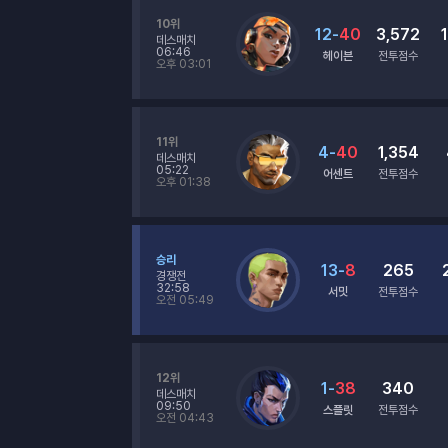
10위
12
-
40
3,572
데스매치
06:46
헤이븐
전투점수
오후 03:01
11위
4
-
40
1,354
데스매치
05:22
어센트
전투점수
오후 01:38
승리
13
-
8
265
경쟁전
32:58
서밋
전투점수
오전 05:49
12위
1
-
38
340
데스매치
09:50
스플릿
전투점수
오전 04:43