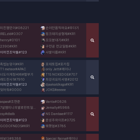
미친잼민이
#
08221
손이안움직여요
#
무더기
IRELzld
#
0307
핑크돼지삼형제
#
KR1
henry
#
0101
꼬꼬분대기
#
KR1
2390
#
KR1
구전공 전교일등
#
KR1
이끼낀조약돌
#
123
샤발이름
#
KR1
촉법눈덩이
#
KR1
포테토칩
#
포카칩
T1 meteor
#
APAC
only Jett
#
레이나
너도이계정써봐
#
햄부기
T1S NOXEDGE
#
707
래드천사1
#
7910
최강귀요미서영
#
2012
이끼낀조약돌
#
123
djaakaldksgo
#
KR1
잊어줘
#
0000
JOKE
#
eeeee
aspas
#
조현준
Vanta
#
0828
7살잼미니의발로란트일기
#
잼미니
Jemally
#
5988
csy
#
dbdb
NS Dambae
#
1117
이끼낀조약돌
#
123
문성주와이프
#
0725
GODOFNEOS
#
KR1
뭐했엄
#
3785
바보다
#
8388
Special Raina
#
레이나