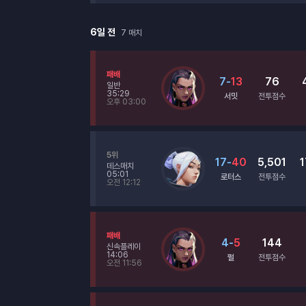
6일 전
7
매치
패배
7
-
13
76
일반
35:29
서밋
전투점수
오후 03:00
5위
17
-
40
5,501
1
데스매치
05:01
로터스
전투점수
오전 12:12
패배
4
-
5
144
신속플레이
14:06
펄
전투점수
오전 11:56