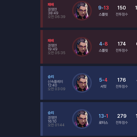
패배
9
-
13
150
경쟁전
38:49
스플릿
전투점수
오전 06:39
패배
4
-
8
174
경쟁전
19:49
스플릿
전투점수
오전 05:35
승리
5
-
4
176
신속플레이
12:40
서밋
전투점수
오전 03:09
승리
13
-
1
279
경쟁전
16:10
로터스
전투점수
오전 01:44