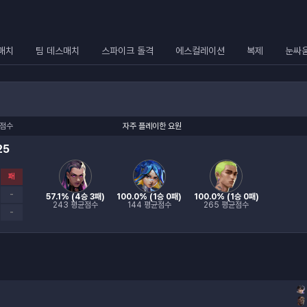
매치
팀 데스매치
스파이크 돌격
에스컬레이션
복제
눈싸
점수
자주 플레이한 요원
25
패
-
57.1
% (
4승 3패
)
100.0
% (
1승 0패
)
100.0
% (
1승 0패
)
243
평균점수
144
평균점수
265
평균점수
-