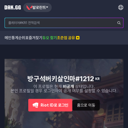
발로란트
메인
통계
순위표
즐겨찾기
듀오 찾기
조준점 공유
방구석버키살인마#1212
KR
이 프로필은 현재
비공개
상태입니다.
본인 프로필일 경우 로그인하여 공개 여부를 설정할 수 있습니다.
Riot ID로 로그인
홈으로 이동