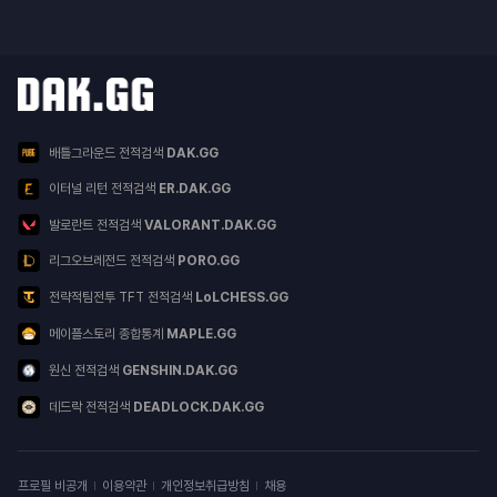
닥지지 다른 서비스
서비스 목록
배틀그라운드 전적검색
DAK.GG
이터널 리턴 전적검색
ER.DAK.GG
발로란트 전적검색
VALORANT.DAK.GG
리그오브레전드 전적검색
PORO.GG
전략적팀전투 TFT 전적검색
LoLCHESS.GG
메이플스토리 종합통계
MAPLE.GG
원신 전적검색
GENSHIN.DAK.GG
데드락 전적검색
DEADLOCK.DAK.GG
이용약관
프로필 비공개
이용약관
개인정보취급방침
채용