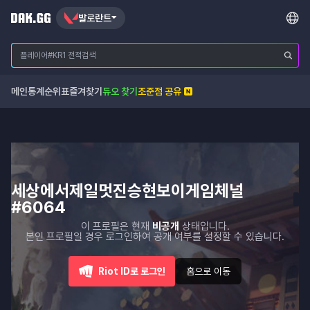
발로란트
메인
통계
순위표
즐겨찾기
듀오 찾기
조준점 공유
세상에서제일멋진승현보이게임체널
#6064
이 프로필은 현재
비공개
상태입니다.
본인 프로필일 경우 로그인하여 공개 여부를 설정할 수 있습니다.
Riot ID로 로그인
홈으로 이동