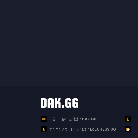
닥지지 다른 서비스
서비스 목록
배틀그라운드 전적검색
DAK.GG
이
전략적팀전투 TFT 전적검색
LoLCHESS.GG
메