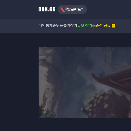
발로란트
메인
통계
순위표
즐겨찾기
듀오 찾기
조준점 공유