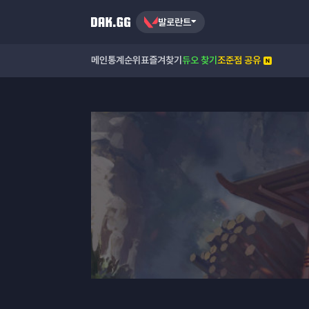
발로란트
메인
통계
순위표
즐겨찾기
듀오 찾기
조준점 공유