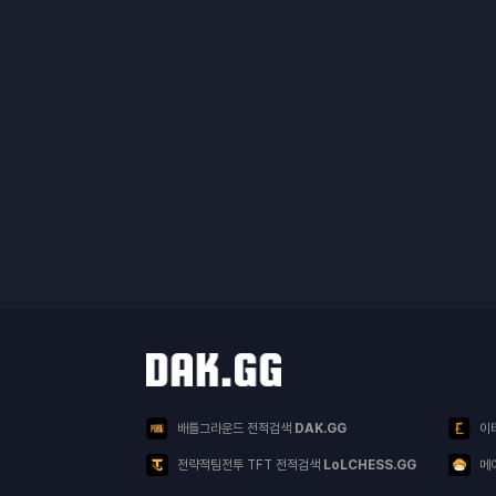
닥지지 다른 서비스
서비스 목록
배틀그라운드 전적검색
DAK.GG
이
전략적팀전투 TFT 전적검색
LoLCHESS.GG
메