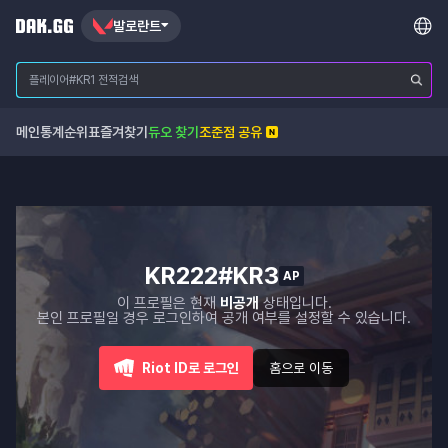
발로란트
메인
통계
순위표
즐겨찾기
듀오 찾기
조준점 공유
KR222#KR3
AP
이 프로필은 현재
비공개
상태입니다.
본인 프로필일 경우 로그인하여 공개 여부를 설정할 수 있습니다.
Riot ID로 로그인
홈으로 이동