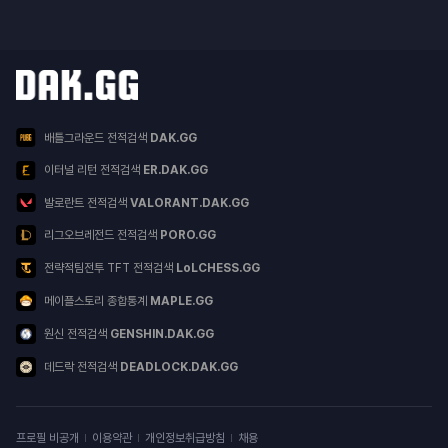
닥지지 다른 서비스
서비스 목록
배틀그라운드 전적검색
DAK.GG
이터널 리턴 전적검색
ER.DAK.GG
발로란트 전적검색
VALORANT.DAK.GG
리그오브레전드 전적검색
PORO.GG
전략적팀전투 TFT 전적검색
LoLCHESS.GG
메이플스토리 종합통계
MAPLE.GG
원신 전적검색
GENSHIN.DAK.GG
데드락 전적검색
DEADLOCK.DAK.GG
이용약관
프로필 비공개
이용약관
개인정보취급방침
채용