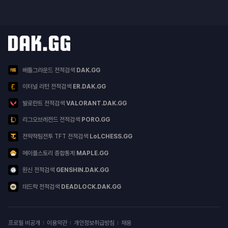
닥지지 다른 서비스
서비스 목록
배틀그라운드 전적검색
DAK.GG
이터널 리턴 전적검색
ER.DAK.GG
발로란트 전적검색
VALORANT.DAK.GG
리그오브레전드 전적검색
PORO.GG
전략적팀전투 TFT 전적검색
LoLCHESS.GG
메이플스토리 종합통계
MAPLE.GG
원신 전적검색
GENSHIN.DAK.GG
데드락 전적검색
DEADLOCK.DAK.GG
이용약관
프로필 비공개
이용약관
개인정보취급방침
채용