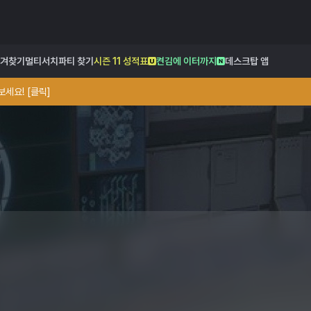
겨찾기
멀티서치
파티 찾기
시즌 11 성적표
켠김에 이터까지
데스크탑 앱
세요! [클릭]