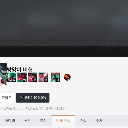
방망이
비형
D
Q
W
E
R
T
코발트
방망이
100.0%
 기간에는 랭크 모드 대신 일반 모드 통계가 제공됩니다.
전술 스킬
아이템
루트
특성
스킬
소개