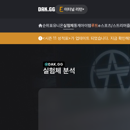
이터널 리턴
순위표
유니온
실험체
통계
아이템
루트
e스포츠/스트리머
즐
<시즌 11 성적표>가 업데이트 되었습니다. 지금 확인해보
DAK.GG
실험체 분석