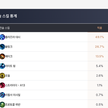
술 스킬 통계
전술 스킬
픽률
플라즈마 대시
49.1
%
블링크
26.7
%
퀘이크
13.5
%
라이트 윙
5.4
%
초월
2.6
%
스트라이더 - A13
1.1
%
리펄서 미사일
0.7
%
프로토콜 위반
0.5
%