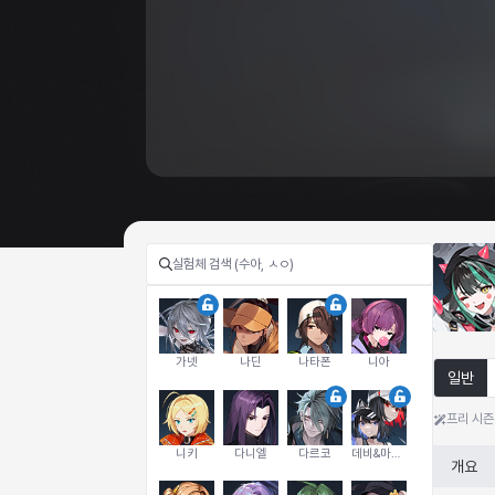
가넷
나딘
나타폰
니아
일반
프리 시즌
니키
다니엘
다르코
데비&마를렌
개요