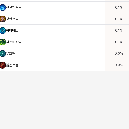
진실의 칼날
0.1
%
강한 결속
0.1
%
아티팩트
0.1
%
치유의 바람
0.1
%
무효화
0.0
%
붉은 폭풍
0.0
%