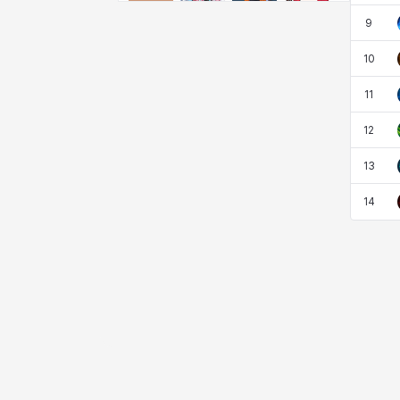
비형
샬럿
셀린
쇼우
9
10
쇼이치
수아
슈린
시셀라
11
12
실비아
아델라
아드리아나
아디나
13
14
아르다
아비게일
아야
아이솔
아이작
알렉스
알론소
얀
에스텔
에이든
에키온
엘레나