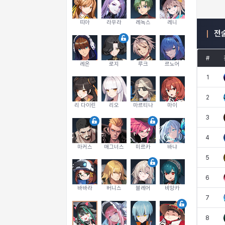
띠아
라우라
레녹스
레니
전
#
레온
로지
루크
르노어
1
2
리 다이린
리오
마르티나
마이
3
4
마커스
매그너스
미르카
바냐
5
6
바바라
버니스
블레어
비앙카
7
8