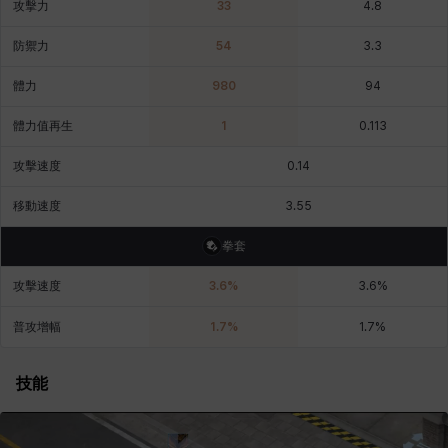
攻擊力
33
4.8
皮奧洛
盧克
秀凱
秀雅
米爾卡
約翰
防禦力
54
3.3
體力
980
94
納塔朋
綾
翡翠
肯尼思
艾比蓋爾
艾琳娜
體力值再生
1
0.113
攻擊速度
0.14
艾瑪
艾登
艾絲黛爾
艾薩克
艾迪娜
芬里爾
移動速度
3.55
拳套
芭芭拉
莉央
莉諾爾
菲利克斯
菲歐拉
萬尼亞
攻擊速度
3.6
%
3.6
%
普攻增幅
1.7
%
1.7
%
蒂亞
蓋瑞特
蘿拉
西奧多
達爾科
里昂
技能
阿德拉
阿爾達
阿隆索
雪
雪琳
雷妮