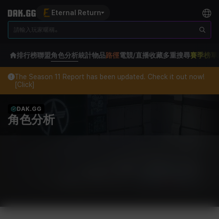
Eternal Return
排行榜
聯盟
角色分析
統計
物品
路徑
電競/直播
收藏
多重搜尋
賽季榜單
The Season 11 Report has been updated. Check it out now!
[Click]
DAK.GG
角色分析