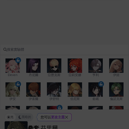
Eleven
丹尼爾
亞歷克斯
亞莉安娜
亨利
伊娃
伊安
伊索爾
伊舒特
伯尼斯
俞岷
倫諾克斯
光
黑暗的
您可以
更改主題
傑琪
克洛伊
克雷弗
凱茜
卡洛琳
卡爾拉
拳套
芬里爾