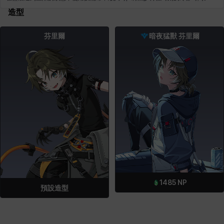
造型
芬里爾
暗夜猛獸 芬里爾
1485
NP
預設造型