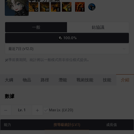
D
Q
W
E
R
T
卡米洛
卡緹雅
厄喀翁
哈特
塔齊雅
夏洛特
一般
鈷協議
100.0%
妮婭
妮琪
威廉
娜汀
尤斯蒂娜
布萊爾
最近7日 (v12.0)
季前賽期間，統計將以一般模式而非排位模式提供。
希爾維婭
希瑟拉
席琳
彰一
愛琳
慧珍
介紹
大綱
物品
路徑
潛能
戰術技能
技能
揚
普里亞
李黛琳
查希爾
梅
比安卡
數據
Lv.
1
Max Lv.
(LV.20)
洛茲
海因茨
玹雨
珍妮
琪婭拉
瑪蒂娜
能力
按等級統計
(LV.
1
)
成長值