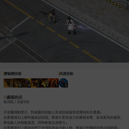
青燕
馬庫斯
馬格努斯
黛比&瑪蓮
鼻荊
實驗體技能
武器技能
Q
W
W
E
R
T
D
Q
撕裂利爪
無消耗 / 冷卻5秒
芬里爾揮動雙爪，對範圍內的敵人造成技能傷害並獲得利爪疊層。
在疊層達到上限時施放該技能，將進行更為強力的撕裂攻擊，造成更高的傷害，
降低敵人的移動速度，同時恢復自身體力。