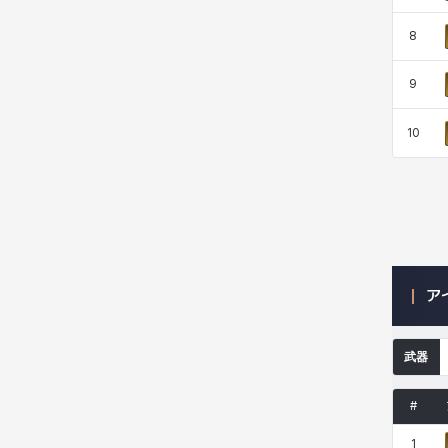
8
ニッキー
ハート
バニス
バーバラ
9
10
ヒスイ
ヒョヌ
ビアンカ
ビヒョン
ピオロ
フィオラ
フェリックス
フェンリル
ア
ブレア
プリヤ
ヘイズ
ヘジン
武器
ヘンリー
マイ
マグヌス
マルティナ
#
1