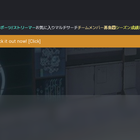
スポーツ/ストリーマー
お気に入り
マルチサーチ
チームメンバー募集
シーズン成績
 it out now! [Click]