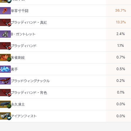
36.7
%
単零寸千闘
13.3
%
ブラッディハンド - 真紅
2.4
%
B・ガントレット
1.1
%
ブラッディハンド
0.7
%
朱雀刺紋
0.5
%
素手
0.2
%
ブラッドウィングナックル
0.1
%
ブラッディハンド - 宵色
0.0
%
永久凍土
アイアンフィスト
0.0
%