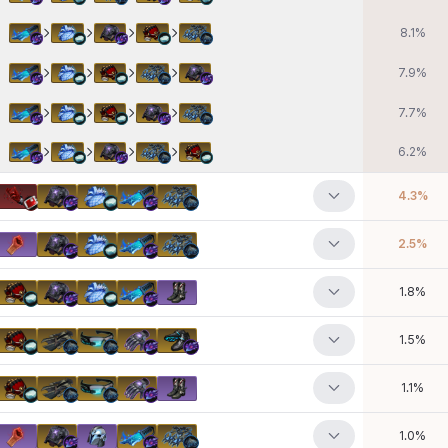
8.1
%
7.9
%
7.7
%
6.2
%
4.3
%
2.5
%
1.8
%
1.5
%
1.1
%
1.0
%