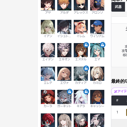
武器
アヤ
アルダ
アレックス
アロンソ
イアン
イシュトヴァーン
イレム
ウィリアム
攻
攻撃
移
エイデン
エキオン
エステル
エマ
最終的
エレナ
エヴァ
カティア
カミロ
アイ
#
カーラ
ガーネット
キアラ
キャッシー
1