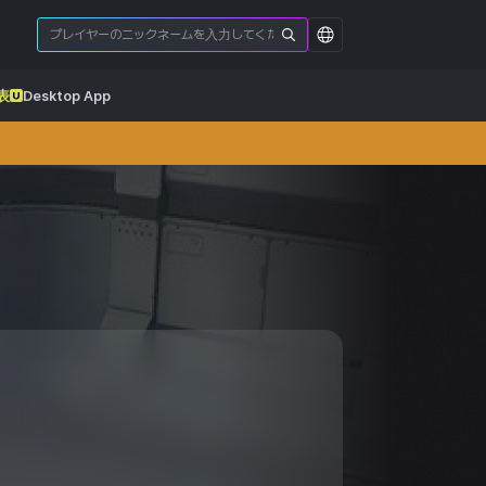
表
Desktop App