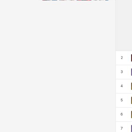
クレイヴァー
クロエ
ケネス
コラライン
ザヒル
シウカイ
シセラ
シャーロット
シュリン
シルヴィア
ジェニー
ジャッキー
2
3
スア
セリーヌ
タジア
ダイリン
4
ダニエル
ダルコ
ティア
テオドール
5
6
デビー&マーリン
ナタポン
ナディン
ニア
7