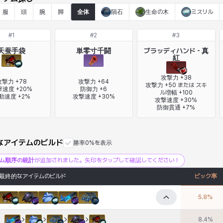
服
頭
腕
脚
全体
隕石
生命の木
ミスリル
#
1
#
2
#
3
天蚕手袋
単零寸千闘
ブラッディハンド - 真
紅
攻撃力 +38

撃力 +78

攻撃力 +64

攻撃力 +50 または スキ
速度 +20%

防御力 +6

ル増幅 +100

動速度 +2%
攻撃速度 +30%
攻撃速度 +30%

防御貫通 +7%
なアイテムのビルド
勝率0%を表示
テム順序の統計
が追加されました。矢印をタップして確認してください！
最終的なアイテムのビルド
ピック率
5.8
%
8.4
%