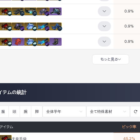
0.9
%
0.9
%
0.9
%
もっと見る
イテムの統計
服
頭
腕
脚
全体学年
全て特殊素材
アイテム
ピック率
45.2
%
天蚕手袋