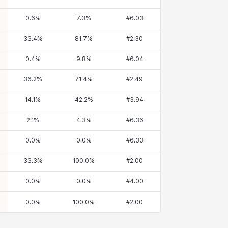
0.6
%
7.3
%
#
6.03
33.4
%
81.7
%
#
2.30
0.4
%
9.8
%
#
6.04
36.2
%
71.4
%
#
2.49
14.1
%
42.2
%
#
3.94
2.1
%
4.3
%
#
6.36
0.0
%
0.0
%
#
6.33
33.3
%
100.0
%
#
2.00
0.0
%
0.0
%
#
4.00
0.0
%
100.0
%
#
2.00