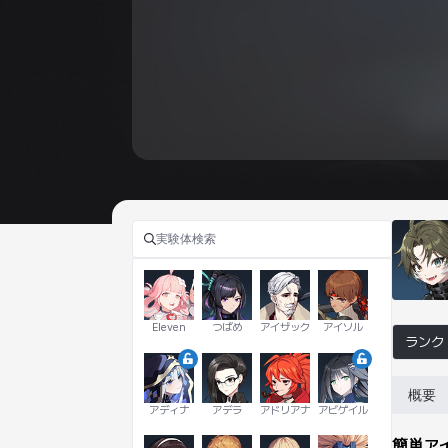
Eleven
つばめ
アイザック
アイソル
ランク
概要
アディナ
アデラ
アドリアナ
アビゲイル
簡単ア