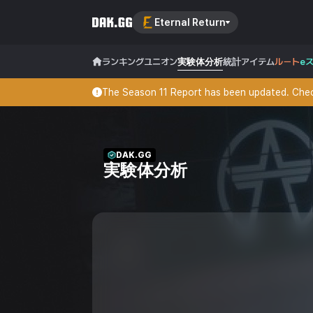
Eternal Return
ランキング
ユニオン
実験体分析
統計
アイテム
ルート
e
The Season 11 Report has been updated. Check
DAK.GG
実験体分析