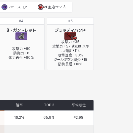
フォースコアー
VF血液サンプル
#
4
#
5
B・ガントレット
ブラッディハンド
攻撃力 +35

攻撃力 +57 または スキ
攻撃力 +60

ル増幅 +114

防御力 +6

攻撃速度 +30%

体力再生 +60%
クールダウン減少 +15

防御貫通 +10%
勝率
TOP 3
平均順位
16.2
%
65.9
%
#
2.98