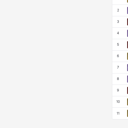
マーカス
ミルカ
ヤン
ユスティナ
2
3
ユミン
ヨハン
ラウラ
ルク
4
5
レオン
レニ
レノア
レノックス
6
7
ロッジ
ヴァーニャ
彰一
莉央
8
9
雪
10
11