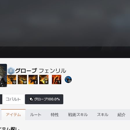
グローブ
フェンリル
D
Q
W
E
R
T
コバルト
グローブ
100.0%
アイテム
ルート
特性
戦術スキル
スキル
紹介
イテム探し