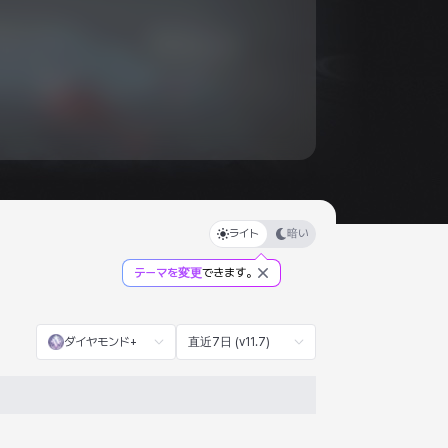
ライト
暗い
テーマを変更
できます。
ダイヤモンド+
直近7日 (v11.7)