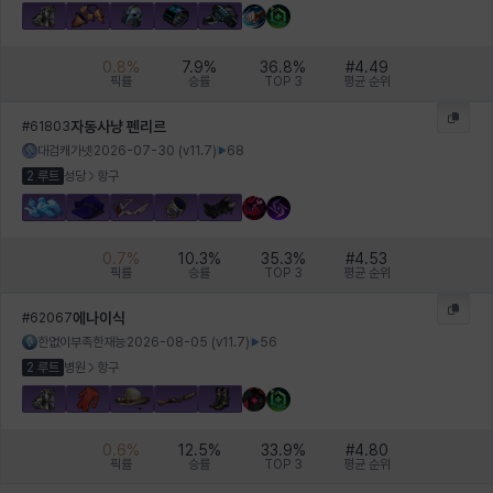
0.8
%
7.9
%
36.8
%
#
4.49
픽률
승률
TOP 3
평균 순위
자동사냥 펜리르
#
61803
대검캐가넷
2026-07-30
(v
11.7
)
68
2 루트
성당
항구
0.7
%
10.3
%
35.3
%
#
4.53
픽률
승률
TOP 3
평균 순위
에나이식
#
62067
한없이부족한재능
2026-08-05
(v
11.7
)
56
2 루트
병원
항구
0.6
%
12.5
%
33.9
%
#
4.80
픽률
승률
TOP 3
평균 순위