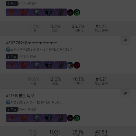
2 루트
항구
바지선
헤이즈
헨리
현우
혜진
히스이
11.7
%
11.3
%
36.2
%
#
4.41
픽률
승률
TOP 3
평균 순위
아우ㅜㅜㅜㅜㅜㅜㅜㅜ
#
56778
트수급백수
2026-07-24
(v
11.7
)
1,037
2 루트
바지선
항구
10.6
%
12.0
%
40.1
%
#
4.21
픽률
승률
TOP 3
평균 순위
방관 늑구
#
41710
화성2
2026-07-12
(v
11.6
)
693
2 루트
항구
바지선
7.1
%
11.0
%
35.1
%
#
4.54