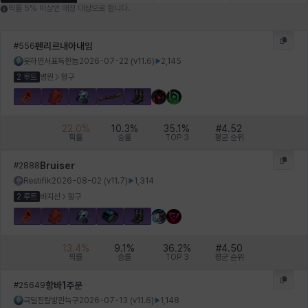
에스텔
에이든
에키온
엘레나
엠마
요한
픽률 5% 이상인 매칭 대상으로 합니다.
펜리르내아내임
#
556
못하면서표독한놈
2026-07-22
(v
11.6
)
2,145
윌리엄
유민
유스티나
유키
이렘
이바
2 루트
병원
항구
이슈트반
이안
일레븐
자히르
재키
제니
22.0
%
10.3
%
35.1
%
#
4.52
픽률
승률
TOP 3
평균 순위
Bruiser
#
2888
츠바메
카밀로
카티야
칼라
캐시
케네스
Restifik
2026-08-02
(v
11.7
)
1,314
2 루트
바지선
항구
코렐라인
크레이버
클로에
키아라
타지아
테오도르
13.4
%
9.1
%
36.2
%
#
4.50
픽률
승률
TOP 3
평균 순위
항바1주문
#
25649
펜리르
펠릭스
프리야
피오라
피올로
하트
극딜진칼방관늑구
2026-07-13
(v
11.6
)
1,148