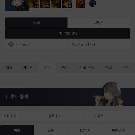
D
Q
W
E
R
T
마르티나
마이
마커스
매그너스
미르카
바냐
랭크
코발트
100.0%
바바라
버니스
블레어
비앙카
비형
샬럿
다이아몬드+
최근 7일 (v11.7)
셀린
쇼우
쇼이치
수아
슈린
시셀라
루트
개요
아이템
특성
전술 스킬
스킬
소개
실비아
아델라
아드리아나
아디나
아르다
아비게일
루트 통계
아야
아이솔
아이작
알렉스
알론소
얀
시작 위치
종료 위치
N 루트
픽률
승률
TOP 3
평균 순위