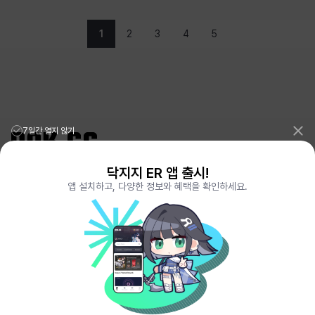
1
2
3
4
5
7일간 열지 않기
닥지지 ER 앱 출시!
리그오브레전드 전적검색 포로지지
PORO.GG
앱 설치하고, 다양한 정보와 혜택을 확인하세요.
전략적팀전투 TFT 전적검색 롤체지지
LOLCHESS.GG
메이플스토리 종합통계
MAPLE.GG
발로란트 전적검색
VALORANT.DAK.GG
배틀그라운드 전적검색
PUBG.DAK.GG
이터널 리턴 전적검색
ER.DAK.GG
원신 전적검색
GENSHIN.DAK.GG
데드락
DEADLOCK.DAK.GG