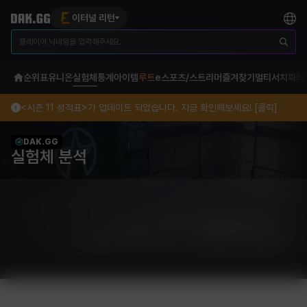
이터널 리턴
순위표
유니온
실험체
통계
아이템
루트
e스포츠/스트리머
즐겨찾기
멀티서치
파티
<시즌 11 성적표>가 업데이트 되었습니다. 지금 확인해보세요! [클릭]
DAK.GG
실험체 분석