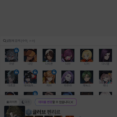
가넷
나딘
나타폰
니아
니키
다니엘
다르코
데비&마를렌
띠아
라우라
레녹스
레니
라이트
다크
테마를 변경
할 수 있습니다.
레온
로지
루크
르노어
리 다이린
리오
글러브
펜리르