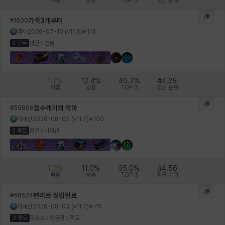
픽률
승률
TOP 3
평균 순위
가죽3개부터
#
1600
갱차
2026-07-10
(v
11.6
)
113
2 루트
병원
연못
1.2
%
12.4
%
40.7
%
#
4.25
픽률
승률
TOP 3
평균 순위
점수캐기의 악마
#
55906
어새신
2026-08-05
(v
11.7
)
100
2 루트
항구
바지선
1.0
%
11.0
%
35.0
%
#
4.56
픽률
승률
TOP 3
평균 순위
펜리르 정립완료
#
58524
어새신
2026-08-03
(v
11.7
)
76
3 루트
주유소
양궁장
학교