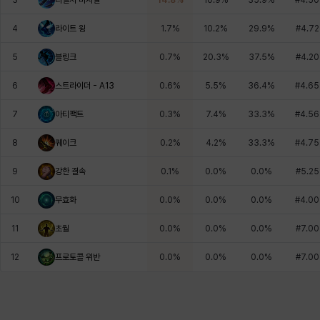
4
라이트 윙
1.7
%
10.2
%
29.9
%
#
4.72
윌리엄
유민
유스티나
유키
이렘
이바
5
블링크
0.7
%
20.3
%
37.5
%
#
4.20
6
스트라이더 - A13
0.6
%
5.5
%
36.4
%
#
4.65
이슈트반
이안
일레븐
자히르
재키
제니
7
아티팩트
0.3
%
7.4
%
33.3
%
#
4.56
8
퀘이크
0.2
%
4.2
%
33.3
%
#
4.75
츠바메
카밀로
카티야
칼라
캐시
케네스
9
강한 결속
0.1
%
0.0
%
0.0
%
#
5.25
10
무효화
0.0
%
0.0
%
0.0
%
#
4.00
코렐라인
크레이버
클로에
키아라
타지아
테오도르
11
초월
0.0
%
0.0
%
0.0
%
#
7.00
12
프로토콜 위반
0.0
%
0.0
%
0.0
%
#
7.00
펜리르
펠릭스
프리야
피오라
피올로
하트