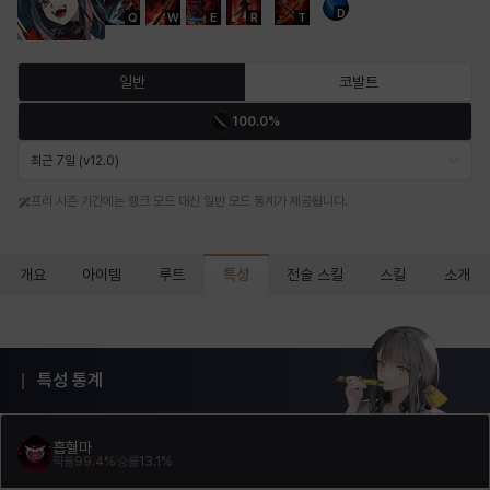
D
Q
W
E
R
T
마르티나
마이
마커스
매그너스
미르카
바냐
일반
코발트
100.0%
바바라
버니스
블레어
비앙카
비형
샬럿
최근 7일 (v12.0)
프리 시즌 기간에는 랭크 모드 대신 일반 모드 통계가 제공됩니다.
셀린
쇼우
쇼이치
수아
슈린
시셀라
특성
개요
아이템
루트
전술 스킬
스킬
소개
실비아
아델라
아드리아나
아디나
아르다
아비게일
특성 통계
아야
아이솔
아이작
알렉스
알론소
얀
흡혈마
픽률
99.4
%
승률
13.1
%