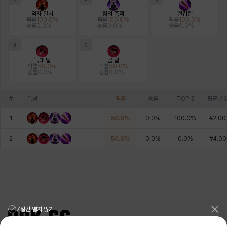
약자 멸시
힘의 축적
철갑탄
픽률
100.0
%
픽률
100.0
%
픽률
100.0
%
승률
0.0
%
승률
0.0
%
승률
0.0
%
4
5
늑대 탈
곰 탈
픽률
50.0
%
픽률
50.0
%
승률
0.0
%
승률
0.0
%
#
특성
픽률
승률
TOP 3
평균 순
1
50.0
%
0.0
%
100.0
%
#
2.00
2
50.0
%
0.0
%
0.0
%
#
4.00
7일간 열지 않기