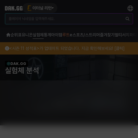
이터널 리턴
순위표
유니온
실험체
통계
아이템
루트
e스포츠/스트리머
즐겨찾기
멀티서치
파티
<시즌 11 성적표>가 업데이트 되었습니다. 지금 확인해보세요! [클릭]
DAK.GG
실험체 분석