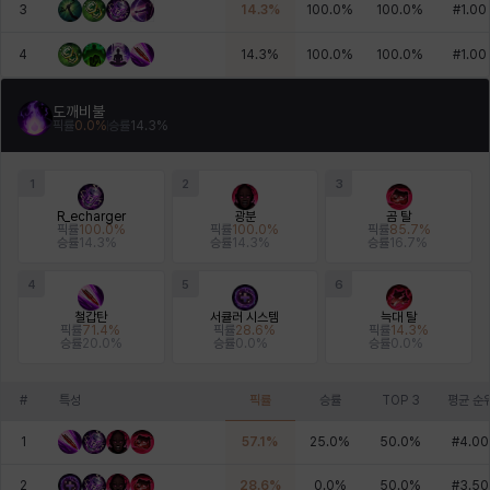
3
14.3
%
100.0
%
100.0
%
#
1.00
4
14.3
%
100.0
%
100.0
%
#
1.00
도깨비불
픽률
0.0
%
승률
14.3
%
1
2
3
R_echarger
광분
곰 탈
픽률
100.0
%
픽률
100.0
%
픽률
85.7
%
승률
14.3
%
승률
14.3
%
승률
16.7
%
4
5
6
철갑탄
서큘러 시스템
늑대 탈
픽률
71.4
%
픽률
28.6
%
픽률
14.3
%
승률
20.0
%
승률
0.0
%
승률
0.0
%
#
특성
픽률
승률
TOP 3
평균 순
1
57.1
%
25.0
%
50.0
%
#
4.00
2
28.6
%
0.0
%
50.0
%
#
3.50