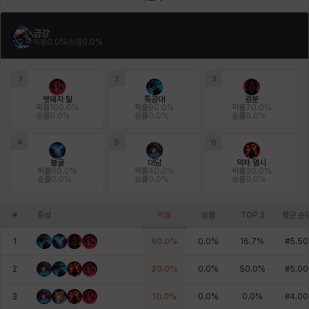
금강
픽률
0.0
%
승률
0.0
%
1
2
3
멧돼지 탈
특공대
광분
픽률
100.0
%
픽률
90.0
%
픽률
70.0
%
승률
0.0
%
승률
0.0
%
승률
0.0
%
4
5
6
불굴
대담
약자 멸시
픽률
60.0
%
픽률
40.0
%
픽률
30.0
%
승률
0.0
%
승률
0.0
%
승률
0.0
%
#
특성
픽률
승률
TOP 3
평균 순
1
60.0
%
0.0
%
16.7
%
#
5.50
2
20.0
%
0.0
%
50.0
%
#
5.00
3
10.0
%
0.0
%
0.0
%
#
4.00