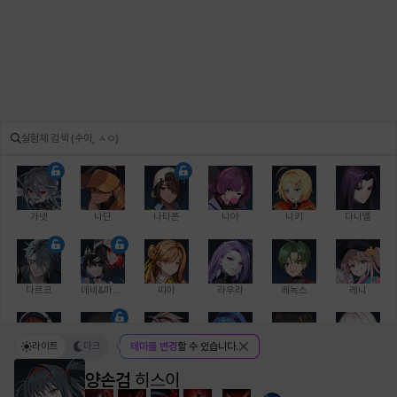
가넷
나딘
나타폰
니아
니키
다니엘
다르코
데비&마를렌
띠아
라우라
레녹스
레니
라이트
다크
테마를 변경
할 수 있습니다.
레온
로지
루크
르노어
리 다이린
리오
양손검
히스이