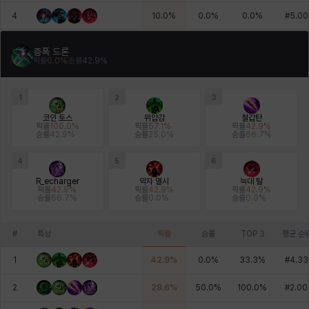
4
10.0
%
0.0
%
0.0
%
#
5.00
증폭 드론
픽률
0.0
%
승률
42.9
%
1
2
3
코인 토스
위압감
철갑탄
픽률
100.0
%
픽률
57.1
%
픽률
42.9
%
승률
42.9
%
승률
25.0
%
승률
66.7
%
4
5
6
R_echarger
약자 멸시
늑대 탈
픽률
42.9
%
픽률
42.9
%
픽률
42.9
%
승률
66.7
%
승률
0.0
%
승률
0.0
%
#
특성
픽률
승률
TOP 3
평균 순
1
42.9
%
0.0
%
33.3
%
#
4.33
2
28.6
%
50.0
%
100.0
%
#
2.00