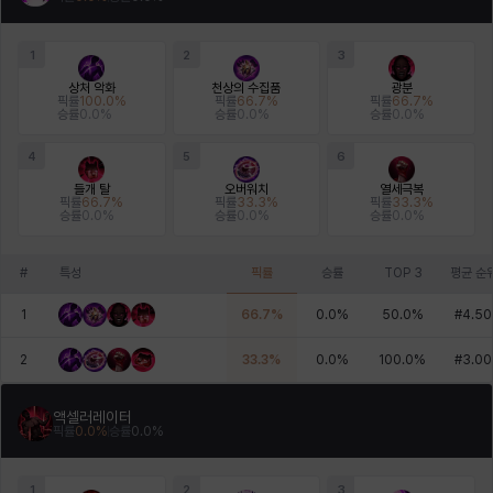
1
2
3
상처 악화
천상의 수집품
광분
픽률
100.0
%
픽률
66.7
%
픽률
66.7
%
승률
0.0
%
승률
0.0
%
승률
0.0
%
4
5
6
들개 탈
오버워치
열세극복
픽률
66.7
%
픽률
33.3
%
픽률
33.3
%
승률
0.0
%
승률
0.0
%
승률
0.0
%
#
특성
픽률
승률
TOP 3
평균 순
1
66.7
%
0.0
%
50.0
%
#
4.50
2
33.3
%
0.0
%
100.0
%
#
3.00
액셀러레이터
픽률
0.0
%
승률
0.0
%
1
2
3