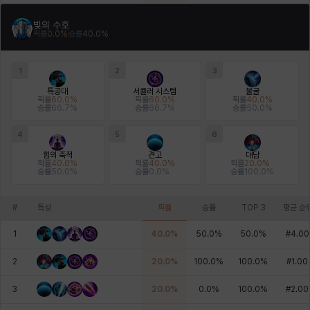
빛의 수호
픽률
0.0
%
승률
40.0
%
1
2
3
특공대
서큘러 시스템
불굴
픽률
60.0
%
픽률
60.0
%
픽률
40.0
%
승률
66.7
%
승률
66.7
%
승률
50.0
%
4
5
6
힘의 축적
견고
대담
픽률
40.0
%
픽률
40.0
%
픽률
20.0
%
승률
50.0
%
승률
0.0
%
승률
100.0
%
#
특성
픽률
승률
TOP 3
평균 순
1
40.0
%
50.0
%
50.0
%
#
4.00
2
20.0
%
100.0
%
100.0
%
#
1.00
3
20.0
%
0.0
%
100.0
%
#
2.00