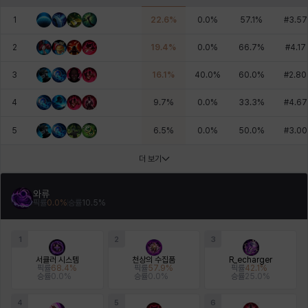
1
22.6
%
0.0
%
57.1
%
#
3.57
2
19.4
%
0.0
%
66.7
%
#
4.17
3
16.1
%
40.0
%
60.0
%
#
2.80
4
9.7
%
0.0
%
33.3
%
#
4.67
5
6.5
%
0.0
%
50.0
%
#
3.00
더 보기
와류
픽률
0.0
%
승률
10.5
%
1
2
3
서큘러 시스템
천상의 수집품
R_echarger
픽률
68.4
%
픽률
57.9
%
픽률
42.1
%
승률
0.0
%
승률
0.0
%
승률
25.0
%
4
5
6