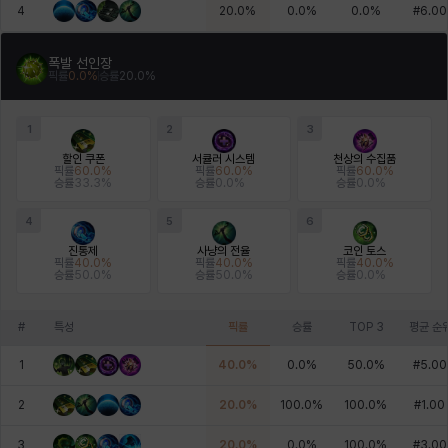
4
20.0
%
0.0
%
0.0
%
#
6.00
폭발 선인장
픽률
0.0
%
승률
20.0
%
1
2
3
할인 쿠폰
서큘러 시스템
천상의 수집품
픽률
60.0
%
픽률
60.0
%
픽률
60.0
%
승률
33.3
%
승률
0.0
%
승률
0.0
%
4
5
6
진통제
사냥의 전율
코인 토스
픽률
40.0
%
픽률
40.0
%
픽률
40.0
%
승률
50.0
%
승률
50.0
%
승률
0.0
%
#
특성
픽률
승률
TOP 3
평균 순
1
40.0
%
0.0
%
50.0
%
#
5.00
2
20.0
%
100.0
%
100.0
%
#
1.00
3
20.0
%
0.0
%
100.0
%
#
3.00