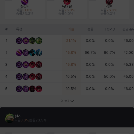
철갑탄
늑대 탈
상흔
픽률
31.6
%
픽률
26.3
%
픽률
26.3
%
승률
33.3
%
승률
0.0
%
승률
0.0
%
#
특성
픽률
승률
TOP 3
평균 순
1
21.1
%
0.0
%
0.0
%
#
6.00
2
15.8
%
66.7
%
66.7
%
#
2.00
3
15.8
%
0.0
%
0.0
%
#
5.33
4
10.5
%
0.0
%
50.0
%
#
5.00
5
10.5
%
0.0
%
0.0
%
#
6.00
더 보기
헌신
픽률
0.0
%
승률
23.5
%