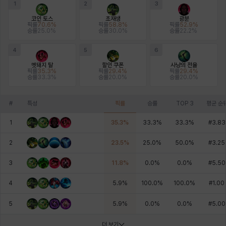
1
2
3
코인 토스
초재생
광분
픽률
70.6
%
픽률
58.8
%
픽률
52.9
%
승률
25.0
%
승률
30.0
%
승률
22.2
%
4
5
6
멧돼지 탈
할인 쿠폰
사냥의 전율
픽률
35.3
%
픽률
29.4
%
픽률
29.4
%
승률
33.3
%
승률
20.0
%
승률
20.0
%
#
특성
픽률
승률
TOP 3
평균 순
1
35.3
%
33.3
%
33.3
%
#
3.83
2
23.5
%
25.0
%
50.0
%
#
3.25
3
11.8
%
0.0
%
0.0
%
#
5.50
4
5.9
%
100.0
%
100.0
%
#
1.00
5
5.9
%
0.0
%
0.0
%
#
5.00
더 보기