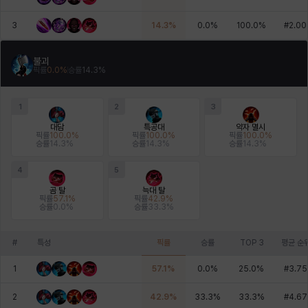
3
14.3
%
0.0
%
100.0
%
#
2.00
불괴
픽률
0.0
%
승률
14.3
%
1
2
3
대담
특공대
약자 멸시
픽률
100.0
%
픽률
100.0
%
픽률
100.0
%
승률
14.3
%
승률
14.3
%
승률
14.3
%
4
5
곰 탈
늑대 탈
픽률
57.1
%
픽률
42.9
%
승률
0.0
%
승률
33.3
%
#
특성
픽률
승률
TOP 3
평균 순
1
57.1
%
0.0
%
25.0
%
#
3.75
2
42.9
%
33.3
%
33.3
%
#
4.67