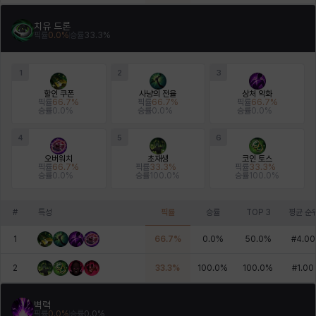
치유 드론
픽률
0.0
%
승률
33.3
%
1
2
3
할인 쿠폰
사냥의 전율
상처 악화
픽률
66.7
%
픽률
66.7
%
픽률
66.7
%
승률
0.0
%
승률
0.0
%
승률
0.0
%
4
5
6
오버워치
초재생
코인 토스
픽률
66.7
%
픽률
33.3
%
픽률
33.3
%
승률
0.0
%
승률
100.0
%
승률
100.0
%
#
특성
픽률
승률
TOP 3
평균 순
1
66.7
%
0.0
%
50.0
%
#
4.00
2
33.3
%
100.0
%
100.0
%
#
1.00
벽력
픽률
0.0
%
승률
0.0
%