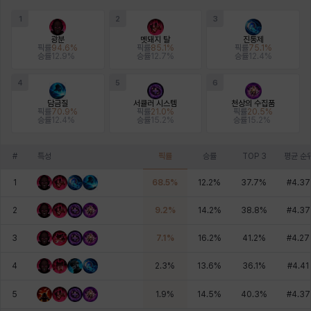
에스텔
에이든
에키온
엘레나
엠마
요한
1
2
3
광분
멧돼지 탈
진통제
픽률
94.6
%
픽률
85.1
%
픽률
75.1
%
승률
12.9
%
승률
12.7
%
승률
12.4
%
윌리엄
유민
유스티나
유키
이렘
이바
4
5
6
담금질
서큘러 시스템
천상의 수집품
픽률
70.9
%
픽률
21.0
%
픽률
20.5
%
승률
12.4
%
승률
15.2
%
승률
15.2
%
이슈트반
이안
일레븐
자히르
재키
제니
#
특성
픽률
승률
TOP 3
평균 순
츠바메
카밀로
카티야
칼라
캐시
케네스
1
68.5
%
12.2
%
37.7
%
#
4.37
2
9.2
%
14.2
%
38.8
%
#
4.37
코렐라인
크레이버
클로에
키아라
타지아
테오도르
3
7.1
%
16.2
%
41.2
%
#
4.27
4
2.3
%
13.6
%
36.1
%
#
4.41
펜리르
펠릭스
프리야
피오라
피올로
하트
5
1.9
%
14.5
%
40.3
%
#
4.37