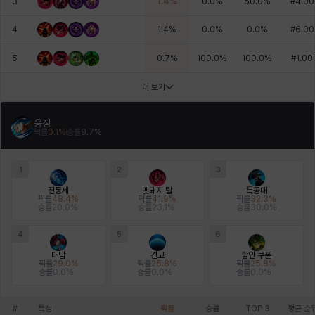
3
1.4
%
0.0
%
50.0
%
#
4.00
4
1.4
%
0.0
%
0.0
%
#
6.00
5
0.7
%
100.0
%
100.0
%
#
1.00
더 보기
응징
픽률
0.1
%
승률
9.7
%
1
2
3
진통제
멧돼지 탈
특공대
픽률
48.4
%
픽률
41.9
%
픽률
32.3
%
승률
20.0
%
승률
23.1
%
승률
30.0
%
4
5
6
대담
견고
할인 쿠폰
픽률
29.0
%
픽률
25.8
%
픽률
25.8
%
승률
0.0
%
승률
0.0
%
승률
0.0
%
#
특성
픽률
승률
TOP 3
평균 순