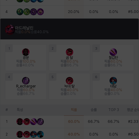
4
20.0
%
0.0
%
0.0
%
#
5.00
아드레날린
픽률
0.0
%
승률
40.0
%
1
2
3
광분
곰 탈
철갑탄
픽률
100.0
%
픽률
60.0
%
픽률
60.0
%
승률
40.0
%
승률
66.7
%
승률
66.7
%
4
5
6
R_echarger
늑대 탈
대담
픽률
60.0
%
픽률
40.0
%
픽률
40.0
%
승률
66.7
%
승률
0.0
%
승률
0.0
%
#
특성
픽률
승률
TOP 3
평균 순
1
60.0
%
66.7
%
66.7
%
#
2.33
2
40.0
%
0.0
%
0.0
%
#
6.50