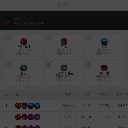
더 보기
헤이즈
헨리
현우
혜진
히스이
취약
픽률
0.3
%
승률
17.4
%
1
2
3
약자 멸시
곰 탈
견고
픽률
95.8
%
픽률
91.7
%
픽률
89.6
%
승률
18.1
%
승률
17.4
%
승률
17.1
%
4
5
6
불굴
천상의 수집품
늑대 탈
픽률
89.6
%
픽률
6.3
%
픽률
5.6
%
승률
17.1
%
승률
22.2
%
승률
25.0
%
#
특성
픽률
승률
TOP 3
평균 순
1
89.6
%
17.1
%
46.5
%
#
4.02
2
2.8
%
50.0
%
75.0
%
#
2.25