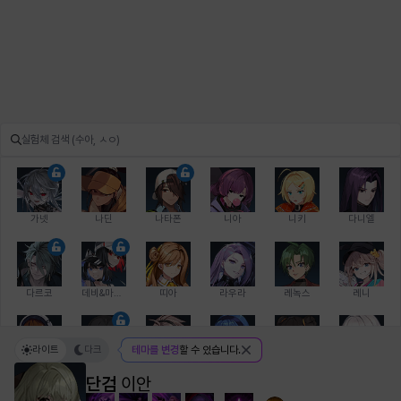
가넷
나딘
나타폰
니아
니키
다니엘
다르코
데비&마를렌
띠아
라우라
레녹스
레니
라이트
다크
테마를 변경
할 수 있습니다.
레온
로지
루크
르노어
리 다이린
리오
단검
이안