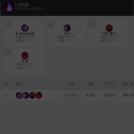
도깨비불
픽률
0.1
%
승률
0.0
%
1
2
3
R_echarger
속사
약자 멸시
픽률
100.0
%
픽률
100.0
%
픽률
100.0
%
승률
0.0
%
승률
0.0
%
승률
0.0
%
4
곰 탈
픽률
100.0
%
승률
0.0
%
#
특성
픽률
승률
TOP 3
평균 순
1
100.0
%
0.0
%
33.3
%
#
5.67