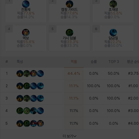
1
2
3
진통제
캠핑 가이드
초재생
픽률
77.8
%
픽률
77.8
%
픽률
55.6
%
승률
14.3
%
승률
14.3
%
승률
0.0
%
4
5
6
먹보
가시 덤불
담금질
픽률
55.6
%
픽률
33.3
%
픽률
22.2
%
승률
0.0
%
승률
33.3
%
승률
50.0
%
#
특성
픽률
승률
TOP 3
평균 순
1
44.4
%
0.0
%
50.0
%
#
3.75
2
11.1
%
100.0
%
100.0
%
#
1.00
3
11.1
%
0.0
%
100.0
%
#
2.00
4
11.1
%
0.0
%
100.0
%
#
3.00
5
11.1
%
0.0
%
0.0
%
#
4.00
더 보기