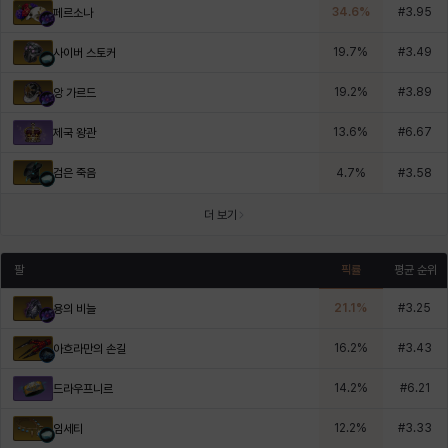
34.6
%
#
3.95
페르소나
19.7
%
#
3.49
사이버 스토커
19.2
%
#
3.89
앙 가르드
13.6
%
#
6.67
제국 왕관
검은 죽음
4.7
%
#
3.58
더 보기
팔
픽률
평균 순위
21.1
%
#
3.25
용의 비늘
16.2
%
#
3.43
아흐라만의 손길
14.2
%
#
6.21
드라우프니르
12.2
%
#
3.33
임세티