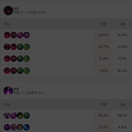
취약
픽률
20.3
%
승률
15.4
%
특성
픽률
승률
32.6
%
14.4
%
20.7
%
17.4
%
12.4
%
11.1
%
7.6
%
18.3
%
벽력
픽률
3.5
%
승률
18.5
%
특성
픽률
승률
28.4
%
39.1
%
13.0
%
4.8
%