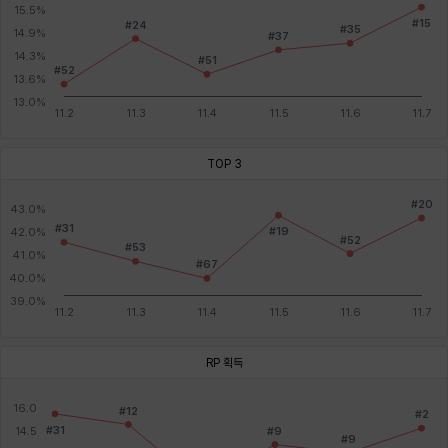
TOP 3
RP 획득