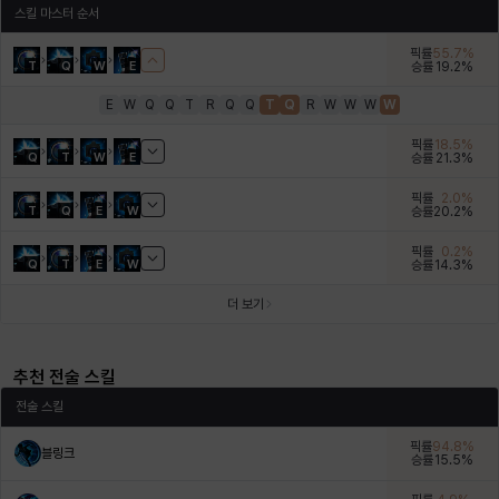
에스텔
에이든
에키온
엘레나
엠마
요한
스킬 마스터 순서
픽률
55.7
%
T
Q
W
E
승률
19.2
%
윌리엄
유민
유스티나
유키
이렘
이바
E
W
Q
Q
T
R
Q
Q
T
Q
R
W
W
W
W
픽률
18.5
%
Q
T
W
E
승률
21.3
%
이슈트반
이안
일레븐
자히르
재키
제니
픽률
2.0
%
T
Q
E
W
승률
20.2
%
픽률
0.2
%
Q
T
E
W
승률
14.3
%
츠바메
카밀로
카티야
칼라
캐시
케네스
더 보기
추천 전술 스킬
코렐라인
크레이버
클로에
키아라
타지아
테오도르
전술 스킬
픽률
94.8
%
블링크
승률
15.5
%
펜리르
펠릭스
프리야
피오라
피올로
하트