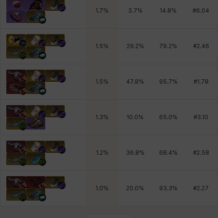
1.7
%
3.7
%
14.8
%
#
6.04
1.5
%
29.2
%
79.2
%
#
2.46
1.5
%
47.8
%
95.7
%
#
1.78
1.3
%
10.0
%
65.0
%
#
3.10
1.2
%
36.8
%
68.4
%
#
2.58
1.0
%
20.0
%
93.3
%
#
2.27