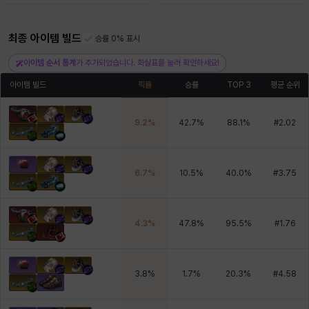
최종 아이템 빌드
헤이즈
헨리
승률 0% 표시
현우
혜진
히스이
아이템 순서 통계
가 추가되었습니다. 화살표를 눌러 확인하세요!
아이템 빌드
픽률
승률
TOP 3
평균 순위
9.2
%
42.7
%
88.1
%
#
2.02
6.7
%
10.5
%
40.0
%
#
3.75
4.3
%
47.8
%
95.5
%
#
1.76
3.8
%
1.7
%
20.3
%
#
4.58