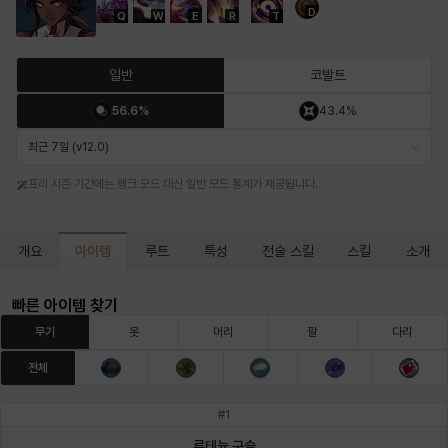
D
Q
W
E
R
T
마르티나
마이
마커스
매그너스
미르카
바냐
일반
코발트
56.6%
43.4%
바바라
버니스
블레어
비앙카
비형
샬럿
최근 7일 (v12.0)
프리 시즌 기간에는 랭크 모드 대신 일반 모드 통계가 제공됩니다.
셀린
쇼우
쇼이치
수아
슈린
시셀라
아이템
개요
루트
특성
전술 스킬
스킬
소개
실비아
아델라
아드리아나
아디나
아르다
아비게일
빠른 아이템 찾기
무기
옷
머리
팔
다리
전체
아야
아이솔
아이작
알렉스
알론소
얀
#
1
루테늄 구슬