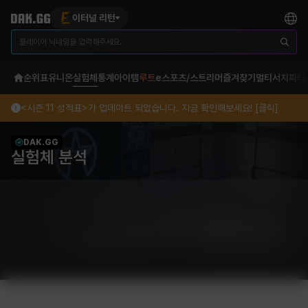
이터널 리턴
순위표
유니온
실험체
통계
아이템
루트
e스포츠/스트리머
즐겨찾기
멀티서치
파티
<시즌 11 성적표>가 업데이트 되었습니다. 지금 확인해보세요! [클릭]
DAK.GG
실험체 분석