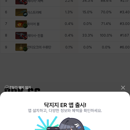
5
2.2
%
34.3
%
88.6
%
#
2.17
체이서-새벽
6
1.3
%
15.0
%
70.0
%
#
3.40
아스트라페
7
0.4
%
0.0
%
71.4
%
#
3.00
파이어 볼
8
0.4
%
33.3
%
100.0
%
#
1.67
체이서-진홍
안티오크의 수류탄
9
0.1
%
0.0
%
0.0
%
#
6.00
7일간 열지 않기
닥지지 ER 앱 출시!
리그오브레전드 전적검색 포로지지
PORO.GG
앱 설치하고, 다양한 정보와 혜택을 확인하세요.
전략적팀전투 TFT 전적검색 롤체지지
LOLCHESS.GG
메이플스토리 종합통계
MAPLE.GG
발로란트 전적검색
VALORANT.DAK.GG
배틀그라운드 전적검색
PUBG.DAK.GG