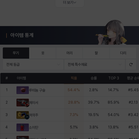
더 보기
아이템 통계
무기
옷
머리
팔
다리
전체 등급
전체 특수재료
#
아이템
픽률
승률
TOP 3
평균 순
1
54.4
%
2.8
%
14.7
%
#
5.45
루테늄 구슬
2
28.8
%
39.7
%
85.9
%
#
2.13
체이서
3
7.3
%
19.5
%
54.0
%
#
3.42
여의주
4
5.1
%
3.8
%
13.8
%
#
5.51
소이탄