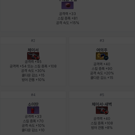
에스텔
에이든
에키온
엘레나
엠마
요한
공격력 +33

스킬 증폭 +81

공격 속도 +15%
윌리엄
유민
유스티나
유키
이렘
이바
#
2
#
3
체이서
여의주
이슈트반
이안
일레븐
자히르
재키
제니
공격력 +45

공격력 +40

공격력 +54 또는 스킬 증폭 +108

스킬 증폭 +90

공격 속도 +30%

공격 속도 +20%

쿨다운 감소 +15

츠바메
카밀로
카티야
칼라
캐시
케네스
쿨다운 감소 +15
방어 관통 +10%
#
4
#
5
코렐라인
크레이버
클로에
키아라
타지아
테오도르
소이탄
체이서-새벽
공격력 +33

공격력 +40

스킬 증폭 +70

스킬 증폭 +108

공격 속도 +10%

펜리르
펠릭스
프리야
피오라
피올로
하트
방어 관통 +8%
쿨다운 감소 +10