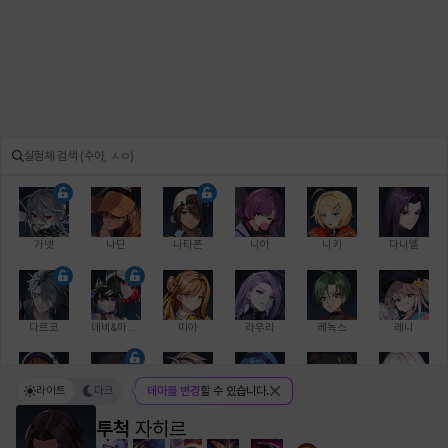
가넷
나딘
나타폰
니아
니키
다니엘
다르코
데비&마를렌
띠아
라우라
레녹스
레니
라이트
다크
테마를 변경
할 수 있습니다.
레온
로지
루크
르노어
리 다이린
리오
투척
자히르