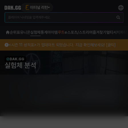
이터널 리턴
순위표
유니온
실험체
통계
아이템
루트
e스포츠/스트리머
즐겨찾기
멀티서치
파티
<시즌 11 성적표>가 업데이트 되었습니다. 지금 확인해보세요! [클릭]
DAK.GG
실험체 분석