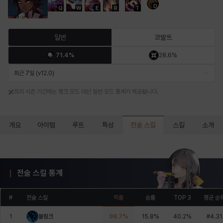
D
Q
W
E
R
T
마르티나
마이
마커스
매그너스
미르카
바냐
일반
코발트
71.4%
28.6%
바바라
버니스
블레어
비앙카
비형
샬럿
최근 7일 (v12.0)
프리 시즌 기간에는 랭크 모드 대신 일반 모드 통계가 제공됩니다.
셀린
쇼우
쇼이치
수아
슈린
시셀라
전술 스킬
개요
아이템
루트
특성
스킬
소개
실비아
아델라
아드리아나
아디나
아르다
아비게일
전술 스킬 통계
아야
아이솔
아이작
알렉스
알론소
얀
#
전술 스킬
픽률
승률
TOP 3
평균 순
1
블링크
98.7
%
15.8
%
40.2
%
#
4.31