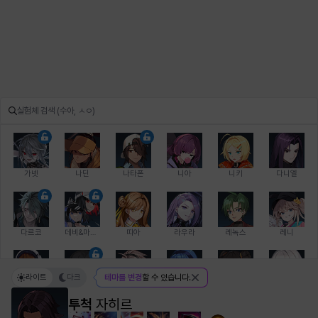
가넷
나딘
나타폰
니아
니키
다니엘
다르코
데비&마를렌
띠아
라우라
레녹스
레니
라이트
다크
테마를 변경
할 수 있습니다.
레온
로지
루크
르노어
리 다이린
리오
투척
자히르