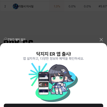
에스텔
에이든
에키온
엘레나
엠마
요한
2
리펄서 미사일
1.3
%
0.0
%
0.0
%
#
5.67
윌리엄
유민
유스티나
유키
이렘
이바
7일간 열지 않기
이슈트반
이안
일레븐
자히르
재키
제니
닥지지 ER 앱 출시!
리그오브레전드 전적검색 포로지지
PORO.GG
앱 설치하고, 다양한 정보와 혜택을 확인하세요.
전략적팀전투 TFT 전적검색 롤체지지
LOLCHESS.GG
츠바메
카밀로
카티야
칼라
캐시
케네스
메이플스토리 종합통계
MAPLE.GG
발로란트 전적검색
VALORANT.DAK.GG
배틀그라운드 전적검색
PUBG.DAK.GG
이터널 리턴 전적검색
ER.DAK.GG
코렐라인
크레이버
클로에
키아라
타지아
테오도르
원신 전적검색
GENSHIN.DAK.GG
데드락
DEADLOCK.DAK.GG
펜리르
펠릭스
프리야
피오라
피올로
하트
서비스 이용 약관
개인정보 취급방침
제휴 문의
고객센터
채용