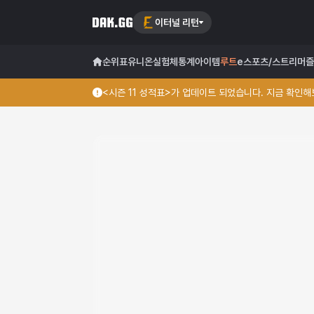
이터널 리턴
순위표
유니온
실험체
통계
아이템
루트
e스포츠/스트리머
즐
<시즌 11 성적표>가 업데이트 되었습니다. 지금 확인해보