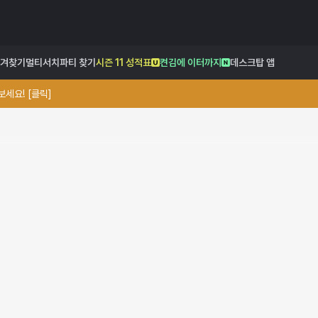
겨찾기
멀티서치
파티 찾기
시즌 11 성적표
켠김에 이터까지
데스크탑 앱
세요! [클릭]