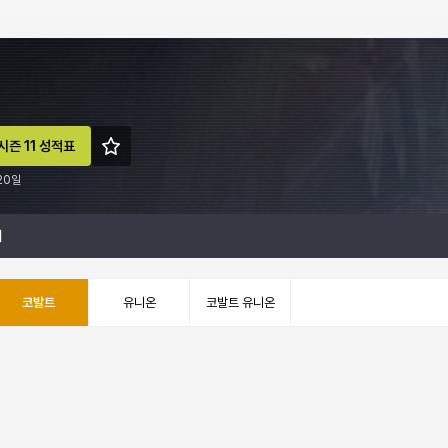
시즌 11 성적표
20일
계
코발트
유니온
코발트 유니온