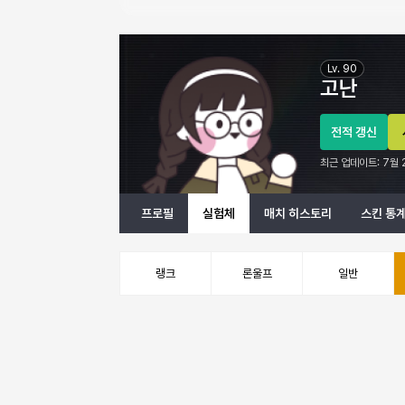
고난 이터널 리턴 프로필 정보
Lv.
90
고난
전적 갱신
최근 업데이트:
7월 
프로필
실험체
매치 히스토리
스킨 통
랭크
론울프
일반