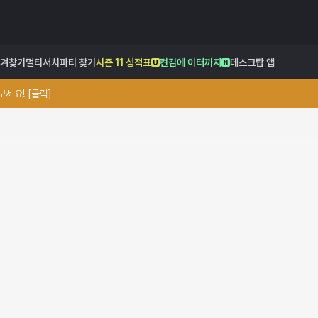
겨찾기
멀티서치
파티 찾기
시즌 11 성적표
켠김에 이터까지
데스크탑 앱
세요! [클릭]