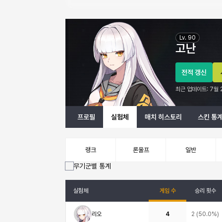
고난 이터널 리턴 프로필 정보
Lv.
90
고난
전적 갱신
최근 업데이트:
7월 
프로필
실험체
매치 히스토리
스킨 통
랭크
론울프
일반
무기군별 통계
실험체
게임 수
승리 횟수
리오
4
2
(
50.0%
)