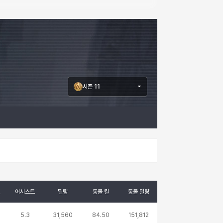
시즌 11
킬
어시스트
딜량
동물 킬
동물 딜량
5.3
31,560
84.50
151,812