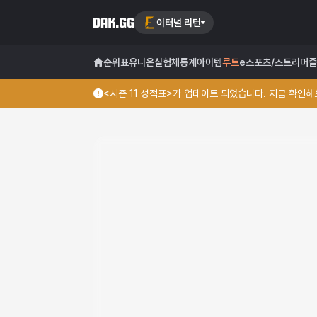
이터널 리턴
순위표
유니온
실험체
통계
아이템
루트
e스포츠/스트리머
즐
<시즌 11 성적표>가 업데이트 되었습니다. 지금 확인해보