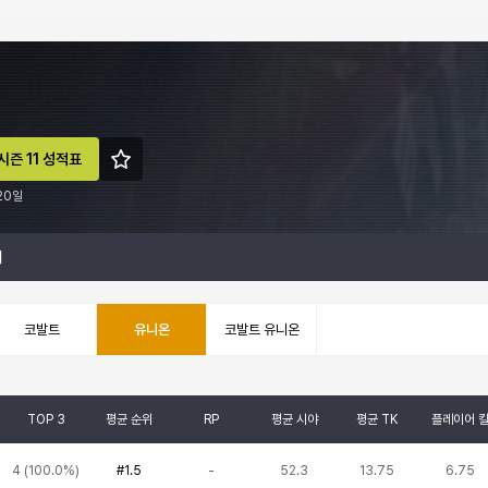
시즌 11 성적표
20일
계
코발트
유니온
코발트 유니온
TOP 3
평균 순위
RP
평균 시야
평균 TK
플레이어 
4
(
100.0%
)
#1.5
-
52.3
13.75
6.75