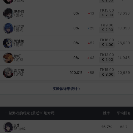
3
游戏
K
2.00
TK
15.00
伊舒特
0%
13
18,636
1
游戏
K
7.00
TK
9.00
莉诺尔
0%
25
18,358
1
游戏
K
2.00
TK
16.00
阿迪娜
0%
52
26,039
1
游戏
K
4.00
TK
13.00
娜町
0%
43
14,945
1
游戏
K
2.00
TK
15.00
肯尼思
100.0%
88
20,639
1
游戏
K
8.00
实验体详细统计
一起游戏的玩家 (最近20场对局)
胜率
平均排名
꽃탱
26.7%
#3.7
15
游戏