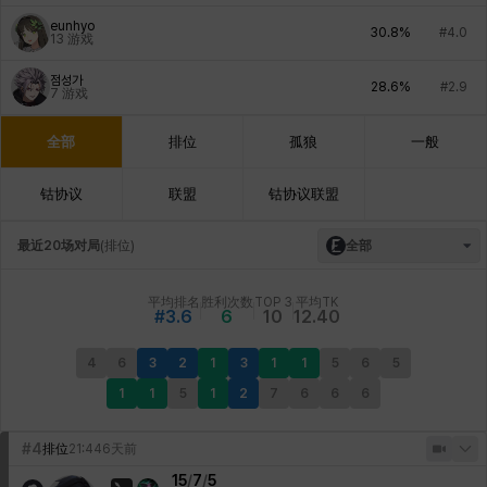
eunhyo
30.8%
#4.0
13
游戏
점성가
28.6%
#2.9
7
游戏
全部
排位
孤狼
一般
钴协议
联盟
钴协议联盟
最近20场对局
(
排位
)
全部
平均排名
胜利次数
TOP 3
平均TK
#3.6
6
10
12.40
4
6
3
2
1
3
1
1
5
6
5
1
1
5
1
2
7
6
6
6
#4
排位
21:44
6天前
15
/
7
/
5