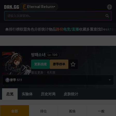
Eternal Return
排行榜
联盟
角色分析
统计
物品
路径
电竞/直播
收藏
多重查找
Desktop
Eternal Return Profile for 방패소녀
방패소녀
Lv.
196
更新战绩
赛季榜单
最近更新：
6天前
赛季 S11
总览
实验体
历史对局
皮肤统计
全部
排位
孤狼
一般