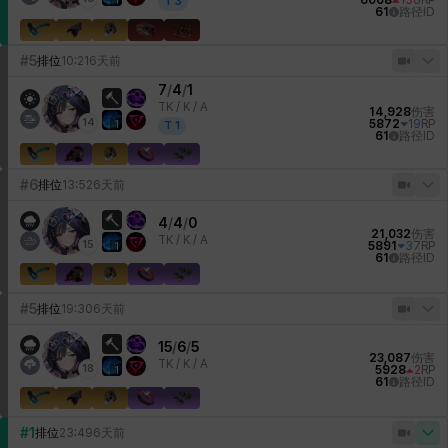
6008
136
RP
1
T
3
61
路径ID
#5
排位
10:21
6天前
7
/
4
/
1
TK /
K / A
14,928
伤害
14
5872
19
RP
1
T
1
61
路径ID
#6
排位
13:52
6天前
4
/
4
/
0
21,032
伤害
TK /
K / A
15
5891
37
RP
1
61
路径ID
#5
排位
19:30
6天前
15
/
6
/
5
23,087
伤害
TK /
K / A
18
5928
2
RP
1
61
路径ID
#1
排位
23:49
6天前