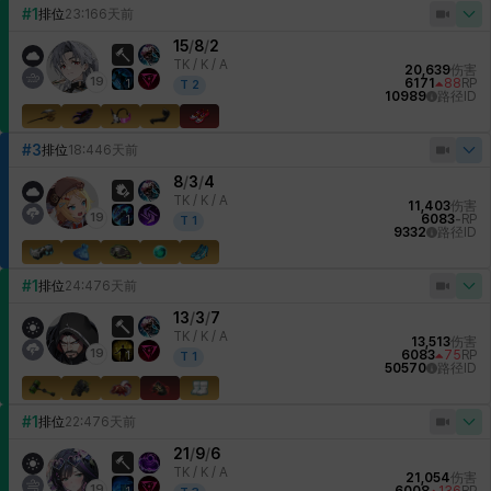
#1
排位
23:16
6天前
15
/
8
/
2
TK /
K / A
20,639
伤害
19
6171
88
RP
1
T
2
10989
路径ID
#3
排位
18:44
6天前
8
/
3
/
4
TK /
K / A
11,403
伤害
19
6083
-
RP
1
T
1
9332
路径ID
#1
排位
24:47
6天前
13
/
3
/
7
TK /
K / A
13,513
伤害
19
6083
75
RP
1
T
1
50570
路径ID
#1
排位
22:47
6天前
21
/
9
/
6
TK /
K / A
21,054
伤害
19