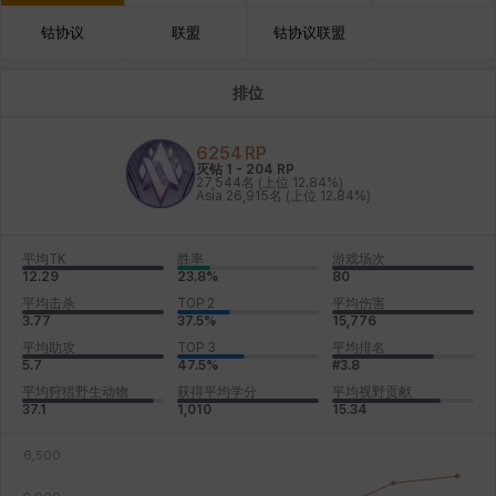
钴协议
联盟
钴协议联盟
排位
6254
RP
灭钻 1
-
204
RP
27,544名
(上位 12.84%)
Asia
26,915名
(上位 12.84%)
平均TK
胜率
游戏场次
12.29
23.8%
80
平均击杀
TOP 2
平均伤害
3.77
37.5%
15,776
平均助攻
TOP 3
平均排名
5.7
47.5%
#3.8
平均狩猎野生动物
获得平均学分
平均视野贡献
37.1
1,010
15.34