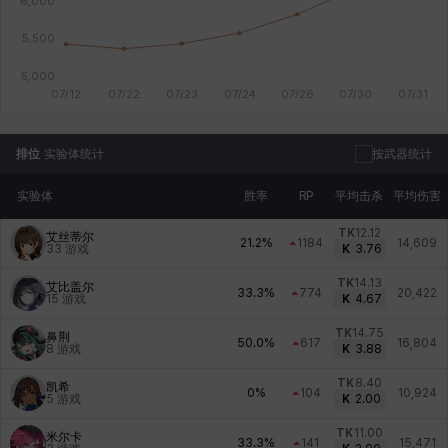
排位
实验体统计
按武器统计
实验体
胜率
RP
平均击杀
平均伤害
TK
12.12
艾丝蒂尔
21.2%
1184
14,609
33
游戏
K
3.76
TK
14.13
艾比盖尔
33.3%
774
20,422
15
游戏
K
4.67
TK
14.75
鼻荆
50.0%
617
16,804
8
游戏
K
3.88
TK
8.40
凯希
0%
104
10,924
5
游戏
K
2.00
TK
11.00
米尔卡
33.3%
141
15,471