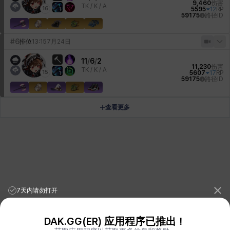
9,460
伤害
TK /
K / A
16
5595
12
RP
1
59175
路径ID
#6
排位
13:15
7月24日
11
/
6
/
2
11,230
伤害
TK /
K / A
15
5607
17
RP
1
59175
路径ID
查看更多
7天内请勿打开
DAK.GG(ER) 应用程序已推出！