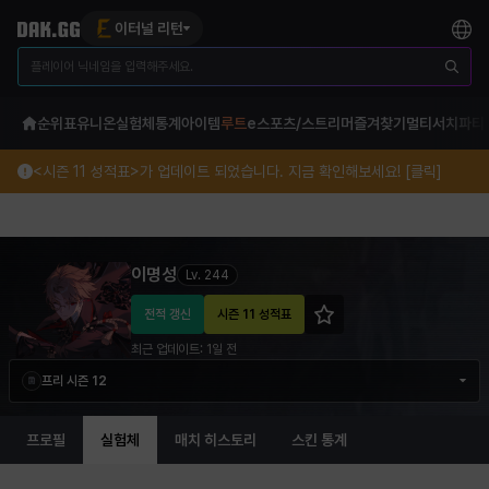
이터널 리턴
순위표
유니온
실험체
통계
아이템
루트
e스포츠/스트리머
즐겨찾기
멀티서치
파티
<시즌 11 성적표>가 업데이트 되었습니다. 지금 확인해보세요! [클릭]
이명성 이터널 리턴 프로필 정보
이명성
Lv.
244
전적 갱신
시즌 11 성적표
최근 업데이트:
1일 전
프리 시즌 12
프로필
실험체
매치 히스토리
스킨 통계