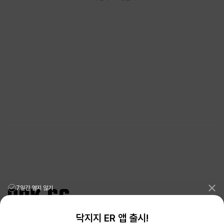
7일간 열지 않기
닥지지 ER 앱 출시!
리그오브레전드 전적검색 포로지지
PORO.GG