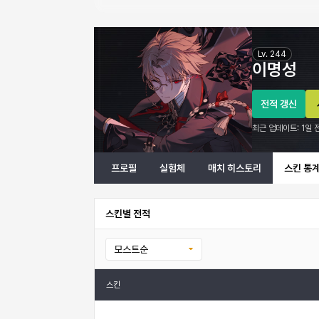
이명성 이터널 리턴 프로필 정보
Lv.
244
이명성
전적 갱신
최근 업데이트:
1일 
프로필
실험체
매치 히스토리
스킨 통
스킨별 전적
모스트순
스킨