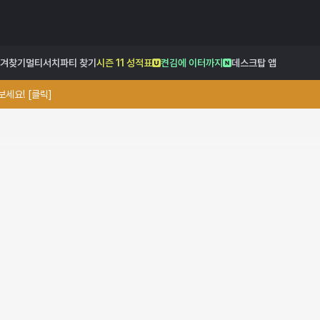
겨찾기
멀티서치
파티 찾기
시즌 11 성적표
켠김에 이터까지
데스크탑 앱
세요! [클릭]