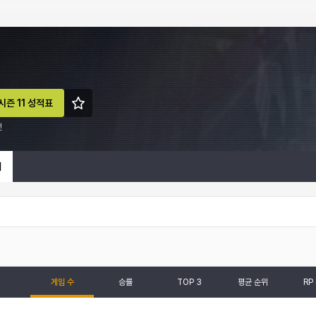
시즌 11 성적표
전
계
게임 수
승률
TOP 3
평균 순위
RP