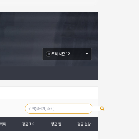
프리 시즌 12
 획득
평균 TK
평균 킬
평균 딜량