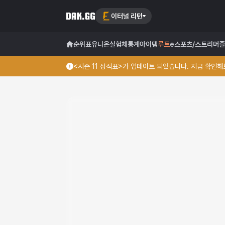
이터널 리턴
순위표
유니온
실험체
통계
아이템
루트
e스포츠/스트리머
즐
<시즌 11 성적표>가 업데이트 되었습니다. 지금 확인해보