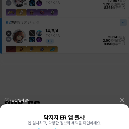
12,997
딜량
TK /
K / A
16
1.20
평점(KDA)
1
8361
루트 ID
#2
일반
19:36
13시간 전
14
/
6
/
4
TK /
K / A
28,143
딜량
19
2.50
평점(KDA)
2
T
2
8359
루트 ID
7일간 열지 않기
닥지지 ER 앱 출시!
리그오브레전드 전적검색 포로지지
PORO.GG
앱 설치하고, 다양한 정보와 혜택을 확인하세요.
전략적팀전투 TFT 전적검색 롤체지지
LOLCHESS.GG