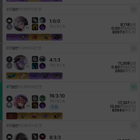
#6
일반
13:20
11시간 전
1
/
0
/
0
8,118
딜량
TK /
K / A
15
0.00
평점(KDA)
1
8397
루트 ID
#6
일반
11:28
12시간 전
4
/
1
/
3
11,308
딜량
TK /
K / A
15
0.80
평점(KDA)
1
283
루트 ID
#1
일반
20:35
12시간 전
16
/
3
/
10
TK /
K / A
17,337
딜량
19
13.00
평점(KDA)
2
T
4
8394
루트 ID
#6
일반
13:26
12시간 전
9
/
3
/
3