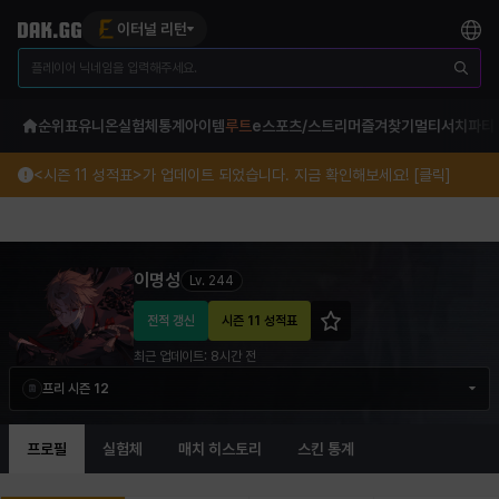
이터널 리턴
순위표
유니온
실험체
통계
아이템
루트
e스포츠/스트리머
즐겨찾기
멀티서치
파티
<시즌 11 성적표>가 업데이트 되었습니다. 지금 확인해보세요! [클릭]
이명성 이터널 리턴 프로필 정보
이명성
Lv.
244
전적 갱신
시즌 11 성적표
최근 업데이트:
8시간 전
프리 시즌 12
프로필
실험체
매치 히스토리
스킨 통계