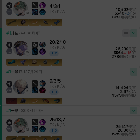
4
/
3
/
1
10,502
伤害
TK /
K / A
18
5540
24
RP
1
6253
路径ID
#1
排位
24:08
8月1日
20
/
2
/
10
TK /
K / A
26,230
伤害
19
5564
115
RP
1
T
2
2786
路径ID
#1
一般
17:13
7月29日
9
/
3
/
5
TK /
K / A
14,426
伤害
19
2.67
KDA
1
T
3
4579
路径ID
#1
一般
20:03
7月29日
25
/
13
/
7
TK /
K / A
25,147
伤害
18
20.00
KDA
2
T
2
6253
路径ID