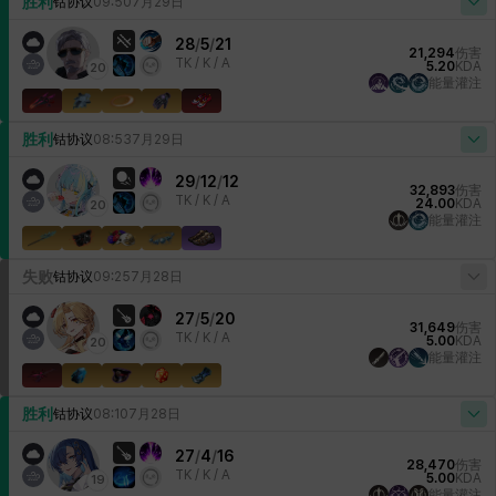
胜利
钴协议
09:50
7月29日
28
/
5
/
21
21,294
伤害
TK /
K / A
5.20
KDA
20
能量灌注
胜利
钴协议
08:53
7月29日
29
/
12
/
12
32,893
伤害
TK /
K / A
24.00
KDA
20
能量灌注
失败
钴协议
09:25
7月28日
27
/
5
/
20
31,649
伤害
TK /
K / A
5.00
KDA
20
能量灌注
胜利
钴协议
08:10
7月28日
27
/
4
/
16
28,470
伤害
TK /
K / A
5.00
KDA
19
能量灌注