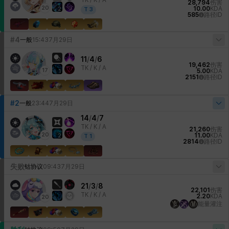
TK /
K / A
28,794
伤害
20
10.00
KDA
2
T
3
585
路径ID
#4
一般
15:43
7月29日
11
/
4
/
6
19,462
伤害
TK /
K / A
17
5.00
KDA
1
2151
路径ID
#2
一般
23:44
7月29日
14
/
4
/
7
TK /
K / A
21,260
伤害
20
11.00
KDA
2
T
1
2814
路径ID
失败
钴协议
09:43
7月29日
21
/
3
/
8
22,101
伤害
TK /
K / A
2.20
KDA
20
能量灌注