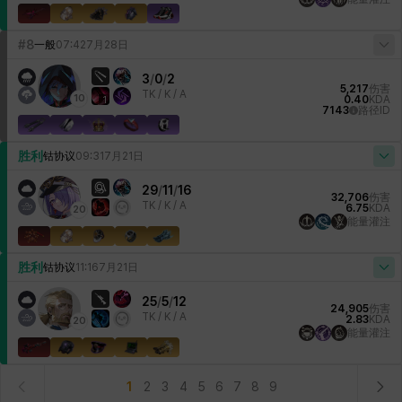
#8
一般
07:42
7月28日
3
/
0
/
2
5,217
伤害
TK /
K / A
10
0.40
KDA
1
7143
路径ID
胜利
钴协议
09:31
7月21日
29
/
11
/
16
32,706
伤害
TK /
K / A
6.75
KDA
20
能量灌注
胜利
钴协议
11:16
7月21日
25
/
5
/
12
24,905
伤害
TK /
K / A
2.83
KDA
20
能量灌注
1
2
3
4
5
6
7
8
9