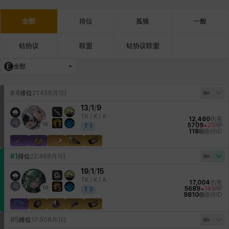
全部
排位
孤狼
一般
钴协议
联盟
钴协议联盟
全部
#4
排位
21:45
8月1日
13
/
1
/
9
TK /
K / A
12,460
伤害
18
5709
20
RP
1
T
1
118
路径ID
#1
排位
22:46
8月1日
19
/
1
/
15
TK /
K / A
17,004
伤害
19
5689
149
RP
2
T
3
9810
路径ID
#5
排位
17:50
8月1日