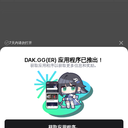
7天内请勿打开
DAK.GG(ER) 应用程序已推出！
获取应用程序以获取更多信息和奖励。
League of Legends Stats
PORO.GG
Teamfight Tactics Stats
LOLCHESS.GG
Valorant Stats
VALORANT.DAK.GG
PUBG Stats
PUBG.DAK.GG
Eternal Return Stats
ER.DAK.GG
Genshin Impact Stats
GENSHIN.DAK.GG
Deadlock
DEADLOCK.DAK.GG
Terms of Service
Privacy Notice
获取应用程序。