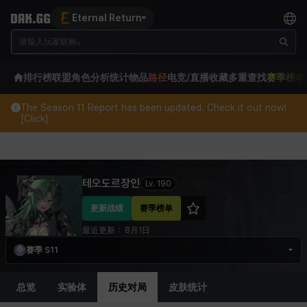
Eternal Return
排行榜
联盟
角色分析
统计
物品
路径
电竞/直播
收藏
多重查找
赛季榜单
The Season 11 Report has been updated. Check it out now!
[Click]
Eternal Return Profile for 테오도르장인
테오도르장인
Lv.
190
更新战绩
赛季榜单
最近更新：
8月1日
赛季 S11
总览
实验体
历史对局
皮肤统计