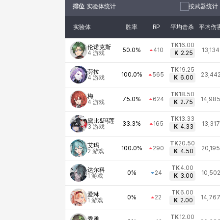
排位
实验体统计
按武器统计
实验体
胜率
RP
平均击杀
平均伤
TK
16.00
伦诺克斯
50.0%
410
13,134
4
游戏
K
2.25
TK
19.25
劳拉
100.0%
565
23,44
4
游戏
K
6.00
TK
18.50
梅
75.0%
624
14,98
4
游戏
K
2.75
TK
13.33
黛比&玛莲
33.3%
165
13,317
3
游戏
K
4.33
TK
20.50
艾玛
100.0%
290
20,195
2
游戏
K
4.50
TK
4.00
达尔科
0%
24
10,50
1
游戏
K
3.00
TK
6.00
爱琳
0%
22
14,76
1
游戏
K
2.00
TK
12.00
秀雅