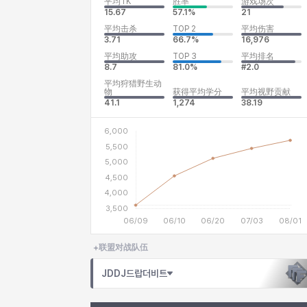
平均TK
胜率
游戏场次
15.67
57.1%
21
平均击杀
TOP 2
平均伤害
3.71
66.7%
16,976
平均助攻
TOP 3
平均排名
8.7
81.0%
#2.0
平均狩猎野生动
物
获得平均学分
平均视野贡献
41.1
1,274
38.19
联盟对战队伍
JDDJ드랍더비트