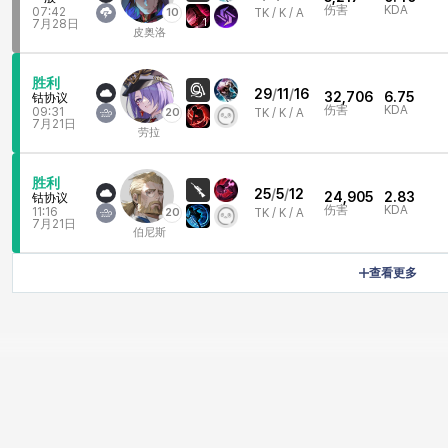
伤害
KDA
07:42
10
TK /
K / A
1
7月28日
皮奥洛
胜利
29
/
11
/
16
32,706
6.75
钴协议
伤害
KDA
09:31
20
TK /
K / A
7月21日
劳拉
胜利
25
/
5
/
12
24,905
2.83
钴协议
伤害
KDA
11:16
20
TK /
K / A
7月21日
伯尼斯
查看更多