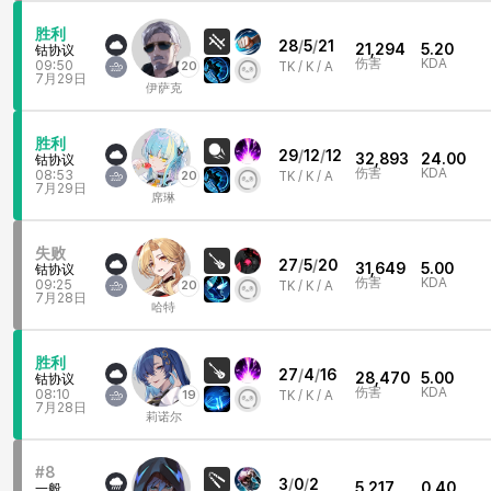
胜利
28
/
5
/
21
21,294
5.20
钴协议
伤害
KDA
09:50
20
TK /
K / A
7月29日
伊萨克
胜利
29
/
12
/
12
32,893
24.00
钴协议
伤害
KDA
08:53
20
TK /
K / A
7月29日
席琳
失败
27
/
5
/
20
31,649
5.00
钴协议
伤害
KDA
09:25
20
TK /
K / A
7月28日
哈特
胜利
27
/
4
/
16
28,470
5.00
钴协议
伤害
KDA
08:10
19
TK /
K / A
7月28日
莉诺尔
#8
3
/
0
/
2
5,217
0.40
一般