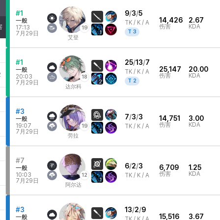
#1
9
/
3
/
5
14,426
2.67
一般
TK /
K / A
伤害
KDA
害
17:13
19
T
3
1
7月29日
艾登
#1
25
/
13
/
7
25,147
20.00
一般
TK /
K / A
2
伤害
KDA
20:03
18
T
2
2
7月29日
达尔科
5
#3
7
/
3
/
3
14,751
3.00
一般
伤害
KDA
19:07
19
TK /
K / A
1
7月29日
劳拉
#7
6
/
2
/
3
6,709
1.25
一般
2
伤害
KDA
10:03
12
TK /
K / A
1
7月29日
阿尔达
7
#3
13
/
2
/
9
15,516
3.67
一般
TK /
K / A