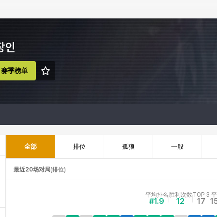
장인
赛季榜单
全部
排位
孤狼
一般
最近20场对局
(
排位
)
平均排名
胜利次数
TOP 3
平
#1.9
12
17
1