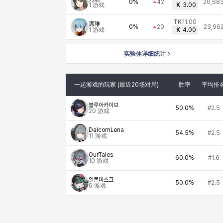
0%
42
20,68
1
游戏
K
3.00
TK
11.00
席琳
0%
20
23,96
1
游戏
K
4.00
实验体详细统计
一起游戏的玩家 (最近20场对局)
胜率
平均排
블루아카이브
50.0%
#2.5
20
游戏
DalcomLena
54.5%
#2.5
11
游戏
OurTales
60.0%
#1.6
10
游戏
일론머스크
50.0%
#2.5
6
游戏