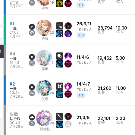
3
伤害
KDA
21:18
19
T
1
1
7月29日
卢克
2
#1
26
/
9
/
11
28,794
10.00
一般
TK /
K / A
伤害
KDA
21:02
20
T
3
2
7月29日
哈特
名
#4
11
/
4
/
6
19,462
5.00
一般
伤害
KDA
15:43
17
TK /
K / A
1
7月29日
席琳
#2
14
/
4
/
7
21,260
11.00
一般
TK /
K / A
伤害
KDA
23:44
20
T
1
2
7月29日
艾玛
失败
21
/
3
/
8
22,101
2.20
钴协议
伤害
KDA
09:43
20
TK /
K / A
7月29日
阿德拉