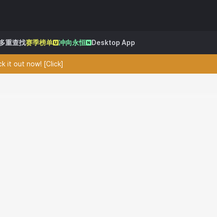
多重查找
赛季榜单
冲向永恒
Desktop App
 it out now! [Click]