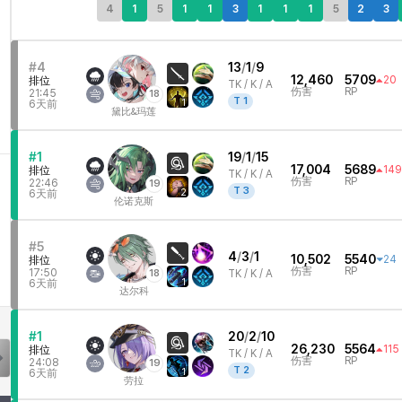
4
1
5
1
1
3
1
1
1
5
2
3
#4
13
/
1
/
9
12,460
5709
20
排位
TK /
K / A
伤害
RP
21:45
18
T
1
1
6天前
黛比&玛莲
#1
19
/
1
/
15
17,004
5689
149
排位
TK /
K / A
伤害
RP
22:46
19
T
3
2
6天前
伦诺克斯
#5
4
/
3
/
1
10,502
5540
24
排位
伤害
RP
17:50
18
TK /
K / A
1
6天前
达尔科
#1
20
/
2
/
10
26,230
5564
115
排位
TK /
K / A
伤害
RP
24:08
19
T
2
1
6天前
劳拉