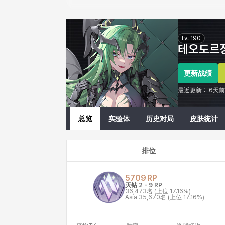
Eternal Return Profile for 테오도르장인
Lv.
190
테오도르
更新战绩
最近更新：
6天前
总览
实验体
历史对局
皮肤统计
排位
5709
RP
灭钻 2
-
9
RP
36,473名
(上位 17.16%)
Asia
35,670名
(上位 17.16%)