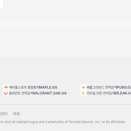
메이플스토리 종합통계
MAPLE.GG
배틀그라운드 전적검색
PUBG.D
발로란트 전적검색
VALORANT.DAK.GG
이터널 리턴 전적검색
ER.DAK.
객센터
채용
n and all related logos are trademarks of Nimble Neuron, inc. or its affiliates.