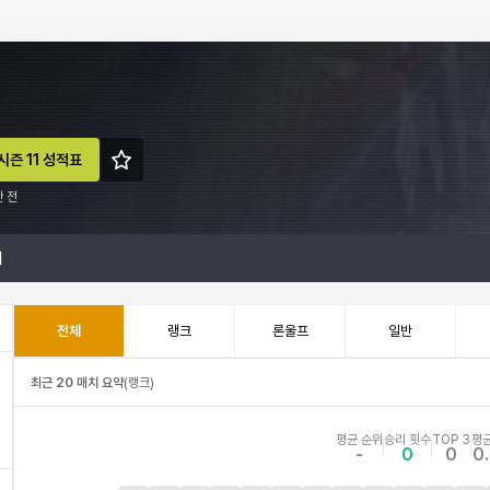
시즌 11 성적표
 전
계
전체
랭크
론울프
일반
최근 20 매치 요약
(
랭크
)
평균 순위
승리 횟수
TOP 3
평균
-
0
0
0