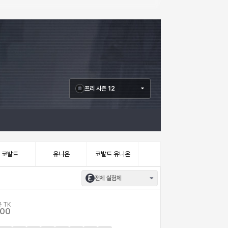
프리 시즌 12
코발트
유니온
코발트 유니온
전체 실험체
 TK
.00