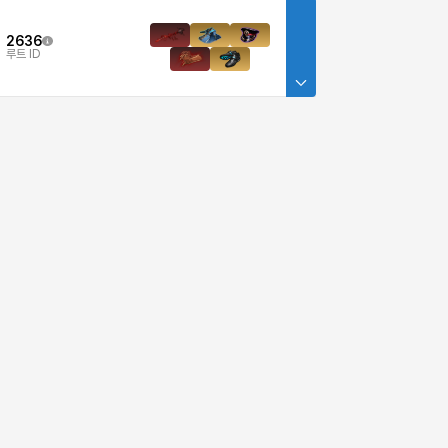
2636
루트 ID