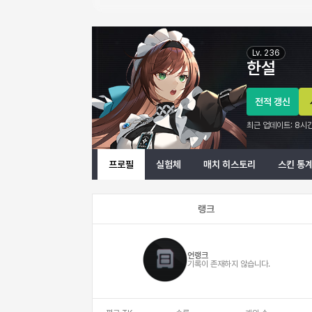
한설 이터널 리턴 프로필 정보
Lv.
236
한설
전적 갱신
최근 업데이트:
8시간
프로필
실험체
매치 히스토리
스킨 통
랭크
언랭크
기록이 존재하지 않습니다.