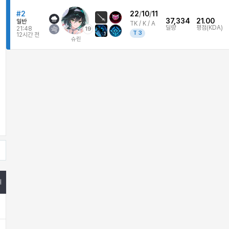
#2
22
/
10
/
11
37,334
21.00
일반
TK /
K / A
딜량
평점(KDA)
21:48
19
T
3
1
12시간 전
슈린
위