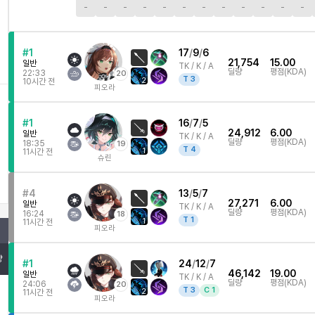
-
-
-
-
-
-
-
-
-
-
-
-
#1
17
/
9
/
6
21,754
15.00
일반
TK /
K / A
딜량
평점(KDA)
22:33
20
T
3
2
10시간 전
피오라
#1
16
/
7
/
5
24,912
6.00
일반
TK /
K / A
딜량
평점(KDA)
18:35
19
T
4
1
11시간 전
슈린
#4
13
/
5
/
7
27,271
6.00
일반
TK /
K / A
딜량
평점(KDA)
16:24
18
T
1
1
11시간 전
피오라
량
#1
24
/
12
/
7
46,142
19.00
일반
TK /
K / A
딜량
평점(KDA)
24:06
20
T
3
C
1
2
11시간 전
피오라