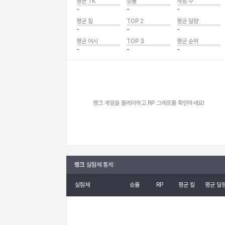
평균 TK
승률
게임 수
-
-
-
평균 킬
TOP 2
평균 딜량
-
-
-
평균 어시
TOP 3
평균 순위
-
-
-
랭크 게임을 플레이하고 RP 그래프를 확인하세요!
랭크
실험체 통계
실험체
승률
RP
평균 킬
평균 딜