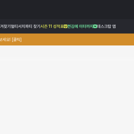
겨찾기
멀티서치
파티 찾기
시즌 11 성적표
켠김에 이터까지
데스크탑 앱
세요! [클릭]