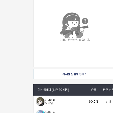
기록이 존재하지 않습니다.
자세한 실험체 통계
함께 플레이 (최근 20 매치)
승률
평균 순
하나아메
60.0%
#1.8
5
게임
아푸니스