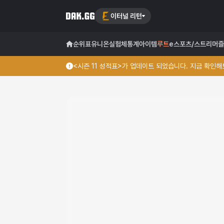
이터널 리턴
순위표
유니온
실험체
통계
아이템
루트
e스포츠/스트리머
즐
<시즌 11 성적표>가 업데이트 되었습니다. 지금 확인해보