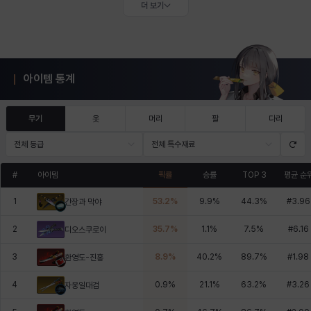
더 보기
아이템 통계
무기
옷
머리
팔
다리
전체 등급
전체 특수재료
#
아이템
픽률
승률
TOP 3
평균 순
1
53.2
%
9.9
%
44.3
%
#
3.96
간장과 막야
2
35.7
%
1.1
%
7.5
%
#
6.16
디오스쿠로이
3
8.9
%
40.2
%
89.7
%
#
1.98
환영도-진홍
4
0.9
%
21.1
%
63.2
%
#
3.26
자웅일대검