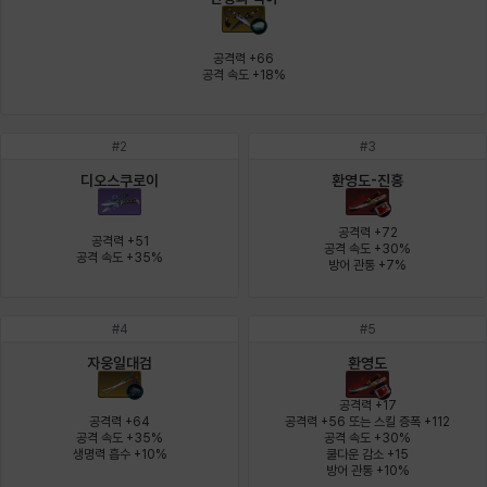
에스텔
에이든
에키온
엘레나
엠마
요한
공격력 +66

공격 속도 +18%
윌리엄
유민
유스티나
유키
이렘
이바
#
2
#
3
디오스쿠로이
환영도-진홍
이슈트반
이안
일레븐
자히르
재키
제니
공격력 +72

공격력 +51

공격 속도 +30%

공격 속도 +35%
방어 관통 +7%
츠바메
카밀로
카티야
칼라
캐시
케네스
#
4
#
5
자웅일대검
환영도
코렐라인
크레이버
클로에
키아라
타지아
테오도르
공격력 +17

공격력 +64

공격력 +56 또는 스킬 증폭 +112

공격 속도 +35%

공격 속도 +30%

생명력 흡수 +10%
쿨다운 감소 +15

펜리르
펠릭스
프리야
피오라
피올로
하트
방어 관통 +10%