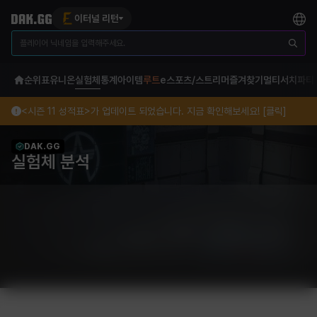
이터널 리턴
순위표
유니온
실험체
통계
아이템
루트
e스포츠/스트리머
즐겨찾기
멀티서치
파티
<시즌 11 성적표>가 업데이트 되었습니다. 지금 확인해보세요! [클릭]
DAK.GG
실험체 분석