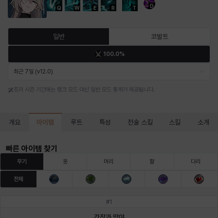
D
Q
W
E
R
T
마르티나
마이
마커스
매그너스
미르카
바냐
일반
코발트
100.0%
바바라
버니스
블레어
비앙카
비형
샬럿
최근 7일 (v12.0)
프리 시즌 기간에는 랭크 모드 대신 일반 모드 통계가 제공됩니다.
셀린
쇼우
쇼이치
수아
슈린
시셀라
아이템
개요
루트
특성
전술 스킬
스킬
소개
실비아
아델라
아드리아나
아디나
아르다
아비게일
빠른 아이템 찾기
무기
옷
머리
팔
다리
전체
아야
아이솔
아이작
알렉스
알론소
얀
#
1
간장과 막야