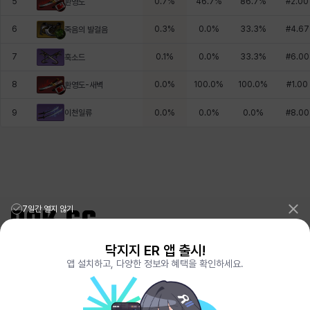
5
0.7
%
46.7
%
86.7
%
#
2.00
환영도
6
0.3
%
0.0
%
33.3
%
#
4.67
죽음의 발걸음
7
0.1
%
0.0
%
33.3
%
#
6.00
훅소드
8
0.0
%
100.0
%
100.0
%
#
1.00
환영도-새벽
이천일류
9
0.0
%
0.0
%
0.0
%
#
8.00
7일간 열지 않기
닥지지 ER 앱 출시!
리그오브레전드 전적검색 포로지지
PORO.GG
앱 설치하고, 다양한 정보와 혜택을 확인하세요.
전략적팀전투 TFT 전적검색 롤체지지
LOLCHESS.GG
메이플스토리 종합통계
MAPLE.GG
발로란트 전적검색
VALORANT.DAK.GG
배틀그라운드 전적검색
PUBG.DAK.GG