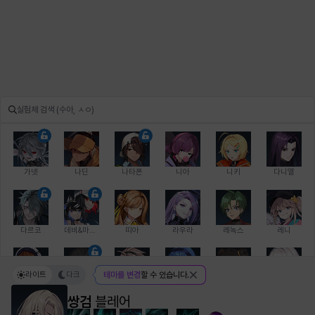
가넷
나딘
나타폰
니아
니키
다니엘
다르코
데비&마를렌
띠아
라우라
레녹스
레니
라이트
다크
테마를 변경
할 수 있습니다.
레온
로지
루크
르노어
리 다이린
리오
쌍검
블레어