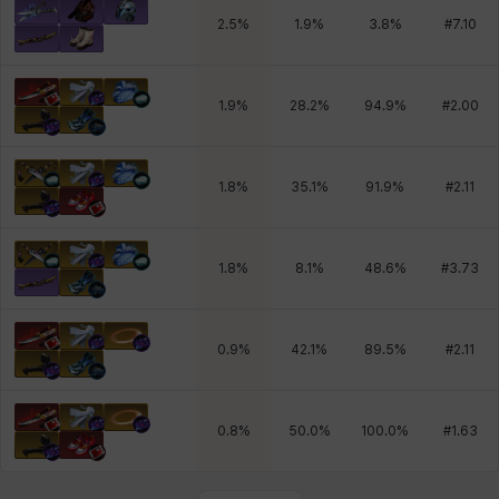
2.5
%
1.9
%
3.8
%
#
7.10
1.9
%
28.2
%
94.9
%
#
2.00
1.8
%
35.1
%
91.9
%
#
2.11
1.8
%
8.1
%
48.6
%
#
3.73
0.9
%
42.1
%
89.5
%
#
2.11
0.8
%
50.0
%
100.0
%
#
1.63