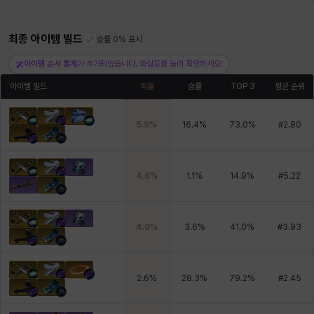
최종 아이템 빌드
헤이즈
헨리
승률 0% 표시
현우
혜진
히스이
아이템 순서 통계
가 추가되었습니다. 화살표를 눌러 확인하세요!
아이템 빌드
픽률
승률
TOP 3
평균 순위
5.9
%
16.4
%
73.0
%
#
2.80
4.6
%
1.1
%
14.9
%
#
5.22
4.0
%
3.6
%
41.0
%
#
3.93
2.6
%
28.3
%
79.2
%
#
2.45