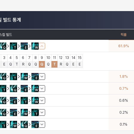
킬 빌드 통계
스킬 빌드
픽률
61.9
%
Q
T
E
W
3
4
5
6
7
8
9
10
11
12
13
14
15
E
Q
T
R
Q
Q
Q
Q
T
R
Q
E
E
1.8
%
Q
T
W
E
0.7
%
T
Q
E
W
0.6
%
Q
E
T
W
0.2
%
Q
E
W
T
0.1
%
T
W
Q
E