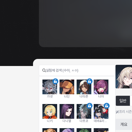
가넷
나딘
나타폰
니아
일반
프리 시즌
니키
다니엘
다르코
데비&마를렌
개요