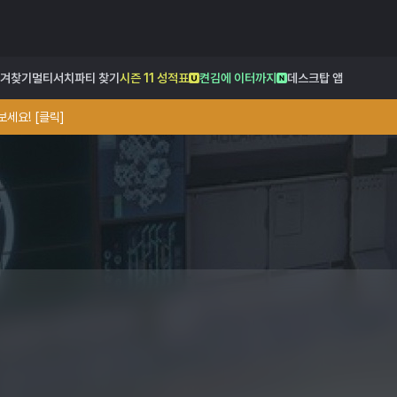
겨찾기
멀티서치
파티 찾기
시즌 11 성적표
켠김에 이터까지
데스크탑 앱
세요! [클릭]