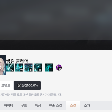
쌍검
블레어
D
Q
W
E
R
T
코발트
쌍검
100.0%
 기간에는 랭크 모드 대신 일반 모드 통계가 제공됩니다.
스킬
아이템
루트
특성
전술 스킬
소개