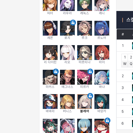
띠아
라우라
레녹스
레니
스
#
레온
로지
루크
르노어
1
1
2
리 다이린
리오
마르티나
마이
W
Q
2
마커스
매그너스
미르카
바냐
3
4
바바라
버니스
블레어
비앙카
5
6