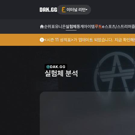
이터널 리턴
순위표
유니온
실험체
통계
아이템
루트
e스포츠/스트리머
즐
<시즌 11 성적표>가 업데이트 되었습니다. 지금 확인해보
DAK.GG
실험체 분석