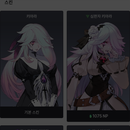
스킨
키아라
심판자 키아라
기본 스킨
1075
NP