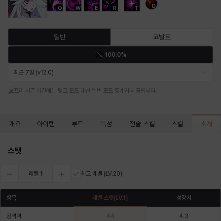
D
Q
W
E
R
T
마르티나
마이
마커스
매그너스
미르카
바냐
일반
코발트
100.0%
바바라
버니스
블레어
비앙카
비형
샬럿
최근 7일 (v12.0)
프리 시즌 기간에는 랭크 모드 대신 일반 모드 통계가 제공됩니다.
셀린
쇼우
쇼이치
수아
슈린
시셀라
소개
개요
아이템
루트
특성
전술 스킬
스킬
실비아
아델라
아드리아나
아디나
아르다
아비게일
스탯
레벨
1
최고 레벨
(LV.20)
아야
아이솔
아이작
알렉스
알론소
얀
항목
레벨 스탯
(LV.
1
)
성장치
공격력
44
4.3