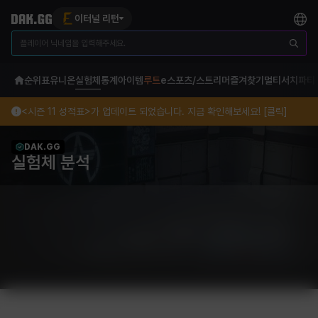
이터널 리턴
순위표
유니온
실험체
통계
아이템
루트
e스포츠/스트리머
즐겨찾기
멀티서치
파티
<시즌 11 성적표>가 업데이트 되었습니다. 지금 확인해보세요! [클릭]
DAK.GG
실험체 분석