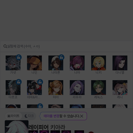
가넷
나딘
나타폰
니아
니키
다니엘
다르코
데비&마를렌
띠아
라우라
레녹스
레니
라이트
다크
테마를 변경
할 수 있습니다.
레온
로지
루크
르노어
리 다이린
리오
레이피어
키아라