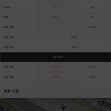
에스텔
에이든
에키온
엘레나
엠마
요한
방어력
54
2.8
체력
970
76
윌리엄
유민
유스티나
유키
이렘
이바
체력 재생
1
0.06
공격 속도
0.12
이슈트반
이안
일레븐
자히르
재키
제니
이동 속도
3.6
레이피어
츠바메
카밀로
카티야
칼라
캐시
케네스
공격 속도
3.2
%
3.2
%
스킬 증폭
4.1
%
4.1
%
코렐라인
크레이버
클로에
키아라
타지아
테오도르
보유 스킬
펜리르
펠릭스
프리야
피오라
피올로
하트