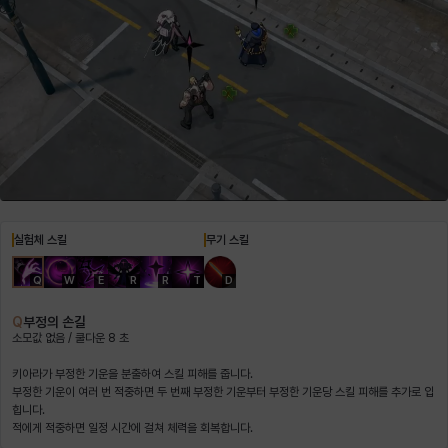
헤이즈
헨리
현우
혜진
히스이
실험체 스킬
무기 스킬
Q
W
E
R
R
T
D
Q
부정의 손길
소모값 없음 / 쿨다운 8 초
키아라가 부정한 기운을 분출하여 스킬 피해를 줍니다.
부정한 기운이 여러 번 적중하면 두 번째 부정한 기운부터 부정한 기운당 스킬 피해를 추가로 입
힙니다.
적에게 적중하면 일정 시간에 걸쳐 체력을 회복합니다.