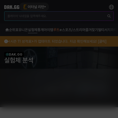
이터널 리턴
순위표
유니온
실험체
통계
아이템
루트
e스포츠/스트리머
즐겨찾기
멀티서치
파티
<시즌 11 성적표>가 업데이트 되었습니다. 지금 확인해보세요! [클릭]
DAK.GG
실험체 분석