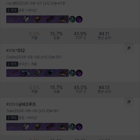
나는펭귄
2026-08-07
(v
12.0
)
478
2 루트
공장
바지선
헤이즈
헨리
현우
혜진
히스이
5.5
%
15.7
%
43.9
%
#
4.11
픽률
승률
TOP 3
평균 순위
S12
#
3187
CiaIIo
2026-08-08
(v
12.0
)
351
2 루트
바지선
개울
4.0
%
15.7
%
45.0
%
#
4.13
픽률
승률
TOP 3
평균 순위
공바2루트
#
2053
Tear
2026-08-06
(v
12.0
)
191
2 루트
공장
바지선