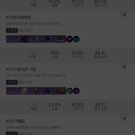
2.2
%
19.9
%
45.0
%
#
4.06
픽률
승률
TOP 3
평균 순위
천사의악마
#
34
요루치아
2026-08-07
(v
12.0
)
115
2 루트
공장
묘지
1.3
%
7.8
%
37.4
%
#
4.41
픽률
승률
TOP 3
평균 순위
전시즌 그맛
#
6157
刁丨卟己卜
2026-08-07
(v
12.0
)
77
2 루트
개울
학교
0.9
%
23.4
%
46.8
%
#
3.71
픽률
승률
TOP 3
평균 순위
병묘
#
3874
Offense
2026-08-06
(v
12.0
)
63
2 루트
병원
묘지