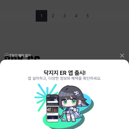
1
2
3
4
5
7일간 열지 않기
닥지지 ER 앱 출시!
리그오브레전드 전적검색 포로지지
PORO.GG
앱 설치하고, 다양한 정보와 혜택을 확인하세요.
전략적팀전투 TFT 전적검색 롤체지지
LOLCHESS.GG
메이플스토리 종합통계
MAPLE.GG
발로란트 전적검색
VALORANT.DAK.GG
배틀그라운드 전적검색
PUBG.DAK.GG
이터널 리턴 전적검색
ER.DAK.GG
원신 전적검색
GENSHIN.DAK.GG
데드락
DEADLOCK.DAK.GG