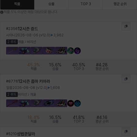
에스텔
에이든
에키온
엘레나
엠마
요한
픽률
승률
TOP 3
평균 순위
픽률 5% 이상인 매칭 대상으로 합니다.
윌리엄
유민
유스티나
유키
이렘
이바
12시즌 증드
#
2356
사아니
2026-08-06
(v
12.0
)
3,962
2 루트
개울
바지선
이슈트반
이안
일레븐
자히르
재키
제니
45.3
%
15.6
%
40.5
%
#
4.28
픽률
승률
TOP 3
평균 순위
츠바메
카밀로
카티야
칼라
캐시
케네스
12시즌 흡마 키아라
#
8776
일플
2026-08-08
(v
12.0
)
1,608
2 루트
바지선
개울
코렐라인
크레이버
클로에
키아라
타지아
테오도르
18.4
%
16.5
%
41.8
%
#
4.16
픽률
승률
TOP 3
평균 순위
펜리르
펠릭스
프리야
피오라
피올로
하트
성법쿤달라
#
5210