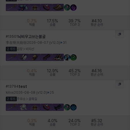
0.7
%
17.5
%
39.7
%
#
4.10
픽률
승률
TOP 3
평균 순위
뇌비우고쓰는불굴
#
13501
李在明大統領
2026-08-07
(v
12.0
)
31
2 루트
공장
바지선
0.4
%
12.9
%
45.2
%
#
4.16
픽률
승률
TOP 3
평균 순위
test
#
13794
kilivx
2026-08-08
(v
12.0
)
25
2 루트
주유소
골목길
0.3
%
4.0
%
24.0
%
#
5.32
픽률
승률
TOP 3
평균 순위