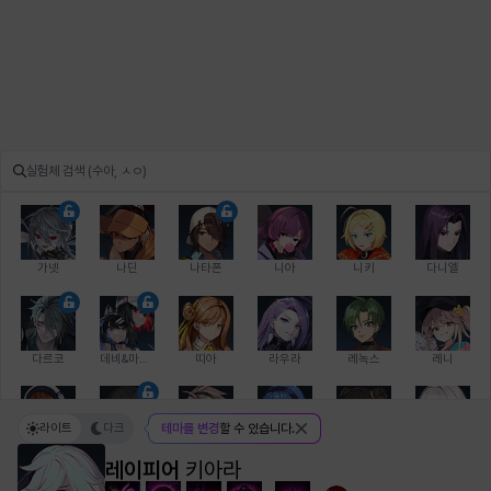
가넷
나딘
나타폰
니아
니키
다니엘
다르코
데비&마를렌
띠아
라우라
레녹스
레니
라이트
다크
테마를 변경
할 수 있습니다.
레온
로지
루크
르노어
리 다이린
리오
레이피어
키아라