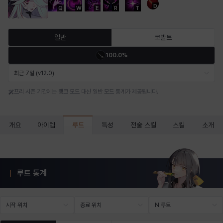
D
Q
W
E
R
T
마르티나
마이
마커스
매그너스
미르카
바냐
일반
코발트
100.0%
바바라
버니스
블레어
비앙카
비형
샬럿
최근 7일 (v12.0)
프리 시즌 기간에는 랭크 모드 대신 일반 모드 통계가 제공됩니다.
셀린
쇼우
쇼이치
수아
슈린
시셀라
루트
개요
아이템
특성
전술 스킬
스킬
소개
실비아
아델라
아드리아나
아디나
아르다
아비게일
루트 통계
아야
아이솔
아이작
알렉스
알론소
얀
시작 위치
종료 위치
N 루트