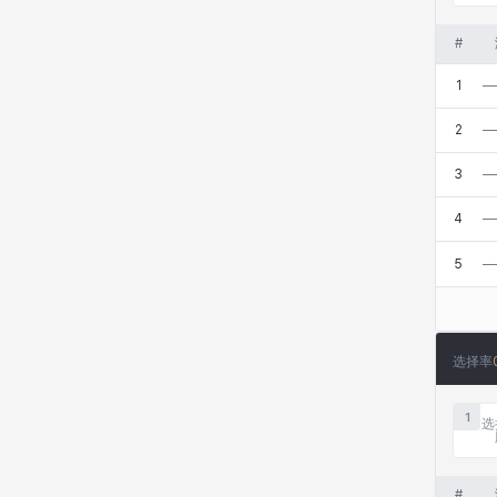
#
1
2
3
4
5
选择率
1
选
#