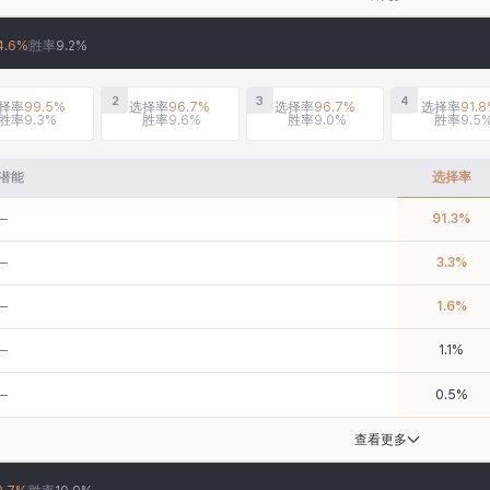
4.6
%
胜率
9.2
%
2
3
4
择率
99.5
%
选择率
96.7
%
选择率
96.7
%
选择率
91.8
胜率
9.3
%
胜率
9.6
%
胜率
9.0
%
胜率
9.5
潜能
选择率
91.3
%
3.3
%
1.6
%
1.1
%
0.5
%
查看更多