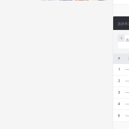
奇娅拉
妮娅
妮琪
威廉
选择率
娜町
尤斯蒂娜
布莱尔
希瑟拉
1
选
席琳
彰一
慧珍
扎希尔
#
1
扬
普里亚
李黛琳
杰琪
2
3
梅
比安卡
洛兹
海因茨
4
5
燕翼
爱琳
玄佑
玛蒂娜