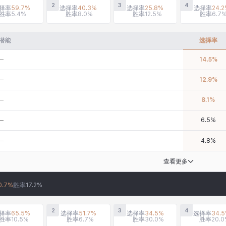
2
3
4
择率
59.7
%
选择率
40.3
%
选择率
25.8
%
选择率
24.2
胜率
5.4
%
胜率
8.0
%
胜率
12.5
%
胜率
6.7
潜能
选择率
14.5
%
12.9
%
8.1
%
6.5
%
4.8
%
查看更多
0.7
%
胜率
17.2
%
2
3
4
择率
65.5
%
选择率
51.7
%
选择率
34.5
%
选择率
34.5
胜率
10.5
%
胜率
6.7
%
胜率
30.0
%
胜率
20.0