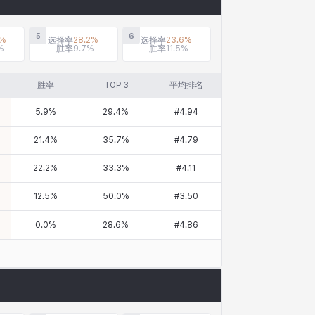
5
6
%
选择率
28.2
%
选择率
23.6
%
%
胜率
9.7
%
胜率
11.5
%
胜率
TOP 3
平均排名
5.9
%
29.4
%
#
4.94
21.4
%
35.7
%
#
4.79
22.2
%
33.3
%
#
4.11
12.5
%
50.0
%
#
3.50
0.0
%
28.6
%
#
4.86