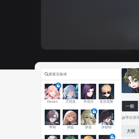
Eleven
万尼亚
丹尼尔
亚历克斯
一般
季前赛
亨利
伊娃
伊安
伊舒特
大纲