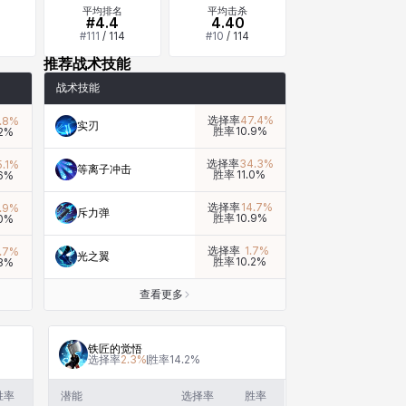
平均排名
平均击杀
#4.4
4.40
#
111
/
114
#
10
/
114
推荐战术技能
战术技能
选择率
47.4
%
.8
%
实刃
胜率
10.9
%
2
%
选择率
34.3
%
.1
%
等离子冲击
胜率
11.0
%
6
%
选择率
14.7
%
.9
%
斥力弹
胜率
10.9
%
0
%
选择率
1.7
%
.7
%
光之翼
胜率
10.2
%
8
%
查看更多
铁匠的觉悟
选择率
2.3
%
胜率
14.2
%
胜率
潜能
选择率
胜率