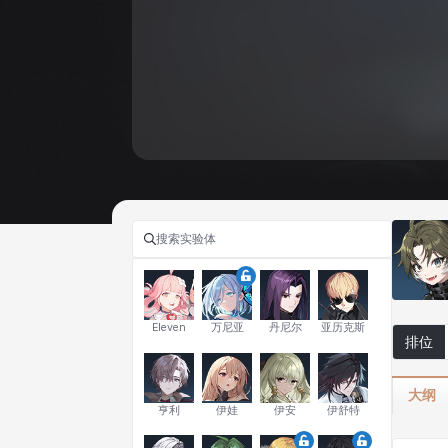
Eleven
万尼亚
丹尼尔
亚历克斯
排位
大纲
亨利
伊娃
伊安
伊舒特