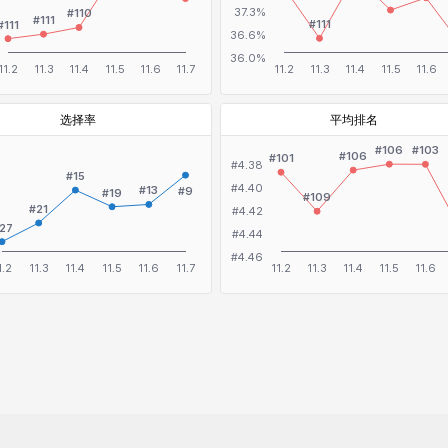
选择率
平均排名