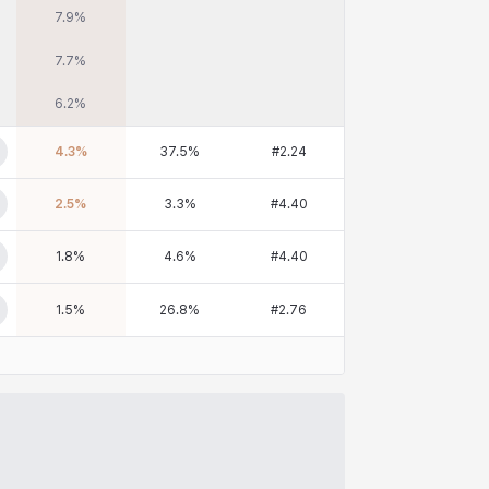
7.9
%
7.7
%
6.2
%
4.3
%
37.5
%
#
2.24
2.5
%
3.3
%
#
4.40
1.8
%
4.6
%
#
4.40
1.5
%
26.8
%
#
2.76