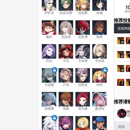
1
#
1
伊萨克
伦诺克斯
伯尼斯
俞岷
推荐技
技能构
修凯
克洛伊
克雷弗
凯希
Q
Q
劳拉
卡拉
卡洛琳
卡米洛
Q
T
卡缇娅
卢克
厄喀翁
哈特
推荐潜
埃琳娜
埃索
塔齐娅
夏洛特
绝
选
潜能