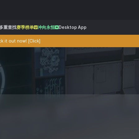
多重查找
赛季榜单
冲向永恒
Desktop App
 it out now! [Click]