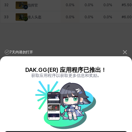
32
0.0
%
0.0
%
0.0
%
#
5.50
指挥官
矮人头盔
33
0.0
%
0.0
%
0.0
%
#
6.00
7天内请勿打开
DAK.GG(ER) 应用程序已推出！
获取应用程序以获取更多信息和奖励。
League of Legends Stats
PORO.GG
Teamfight Tactics Stats
LOLCHESS.GG
Valorant Stats
VALORANT.DAK.GG
PUBG Stats
PUBG.DAK.GG
Eternal Return Stats
ER.DAK.GG
Genshin Impact Stats
GENSHIN.DAK.GG
Deadlock
DEADLOCK.DAK.GG