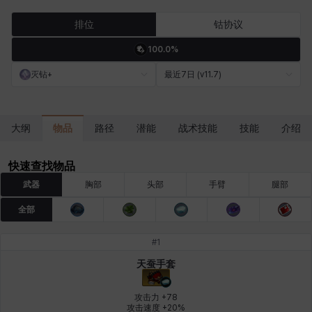
卡洛琳
卡米洛
卡缇娅
卢克
厄喀翁
哈特
排位
钴协议
100.0%
埃琳娜
埃索
塔齐娅
夏洛特
奇娅拉
妮娅
灭钻+
最近7日 (v11.7)
妮琪
威廉
娜町
尤斯蒂娜
布莱尔
希瑟拉
物品
大纲
路径
潜能
战术技能
技能
介绍
快速查找物品
席琳
彰一
慧珍
扎希尔
扬
普里亚
武器
胸部
头部
手臂
腿部
全部
李黛琳
杰琪
梅
比安卡
洛兹
海因茨
#
1
天蚕手套
燕翼
爱琳
玄佑
玛蒂娜
珍妮
皮奥洛
攻击力 +78

攻击速度 +20%
