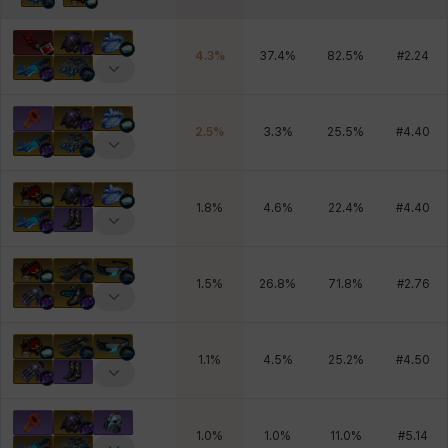
4.3
%
37.4
%
82.5
%
#
2.24
2.5
%
3.3
%
25.5
%
#
4.40
1.8
%
4.6
%
22.4
%
#
4.40
1.5
%
26.8
%
71.8
%
#
2.76
1.1
%
4.5
%
25.2
%
#
4.50
1.0
%
1.0
%
11.0
%
#
5.14