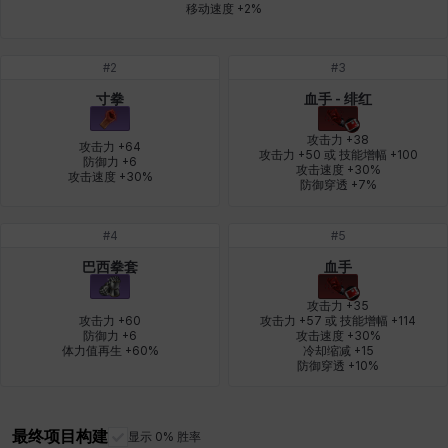
移动速度 +2%
盖瑞特
秀雅
米尔卡
约翰
纳塔朋
翡翠
#
2
#
3
寸拳
血手 - 绯红
肯尼思
艾丝蒂尔
艾比盖尔
艾玛
艾登
芬里尔
攻击力 +38

攻击力 +64

攻击力 +50 或 技能增幅 +100

防御力 +6

攻击速度 +30%

攻击速度 +30%
防御穿透 +7%
芭芭拉
莉央
莉诺尔
菲欧娜
蒂娅
西奥多
#
4
#
5
巴西拳套
血手
西尔维娅
费利克斯
达尔科
里昂
阿尔达
阿德拉
攻击力 +35

攻击力 +60

攻击力 +57 或 技能增幅 +114

防御力 +6

攻击速度 +30%

体力值再生 +60%
冷却缩减 +15

防御穿透 +10%
阿德瑞娜
阿迪娜
阿隆索
阿雅
雪
雪琳
最终项目构建
显示 0% 胜率