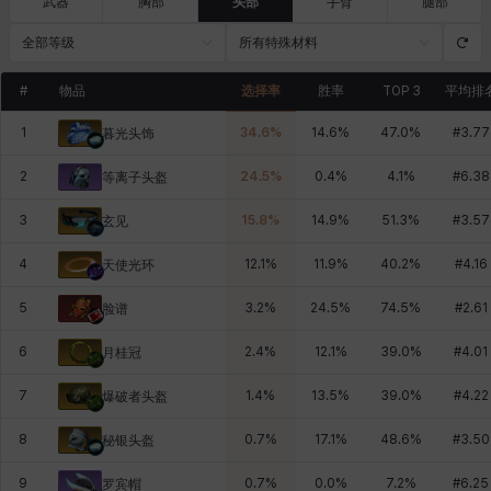
武器
胸部
头部
手臂
腿部
全部等级
所有特殊材料
#
物品
选择率
胜率
TOP 3
平均排
1
34.6
%
14.6
%
47.0
%
#
3.77
暮光头饰
2
24.5
%
0.4
%
4.1
%
#
6.38
等离子头盔
3
15.8
%
14.9
%
51.3
%
#
3.57
玄见
4
12.1
%
11.9
%
40.2
%
#
4.16
天使光环
5
3.2
%
24.5
%
74.5
%
#
2.61
脸谱
6
2.4
%
12.1
%
39.0
%
#
4.01
月桂冠
7
1.4
%
13.5
%
39.0
%
#
4.22
爆破者头盔
8
0.7
%
17.1
%
48.6
%
#
3.50
秘银头盔
9
0.7
%
0.0
%
7.2
%
#
6.25
罗宾帽