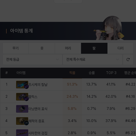
아이템 통계
무기
옷
머리
팔
다리
전체 등급
전체 특수재료
#
아이템
픽률
승률
TOP 3
평균 순
1
51.3
%
13.7
%
41.1
%
#
4.22
프시케의 칼날
2
24.3
%
14.2
%
42.0
%
#
4.16
헬릭스
3
5.8
%
0.7
%
7.9
%
#
6.29
미닛맨의 표식
4
3.4
%
10.0
%
37.9
%
#
4.46
해적의 증표
5
2.8
%
0.9
%
5.5
%
#
6.23
샤자한의 검집