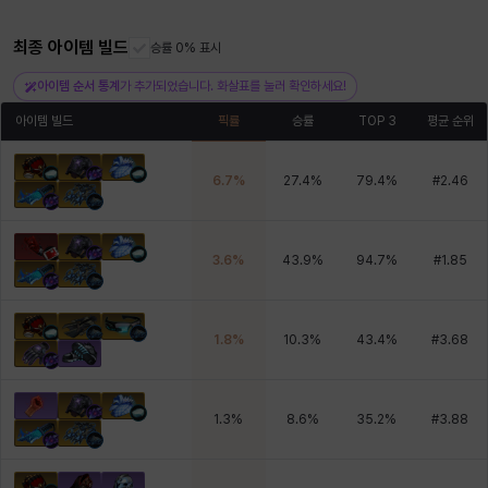
최종 아이템 빌드
승률 0% 표시
헤이즈
헨리
현우
혜진
히스이
아이템 순서 통계
가 추가되었습니다. 화살표를 눌러 확인하세요!
아이템 빌드
픽률
승률
TOP 3
평균 순위
6.7
%
27.4
%
79.4
%
#
2.46
3.6
%
43.9
%
94.7
%
#
1.85
1.8
%
10.3
%
43.4
%
#
3.68
1.3
%
8.6
%
35.2
%
#
3.88