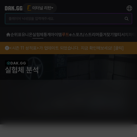
이터널 리턴
순위표
유니온
실험체
통계
아이템
루트
e스포츠/스트리머
즐겨찾기
멀티서치
파티
<시즌 11 성적표>가 업데이트 되었습니다. 지금 확인해보세요! [클릭]
DAK.GG
실험체 분석