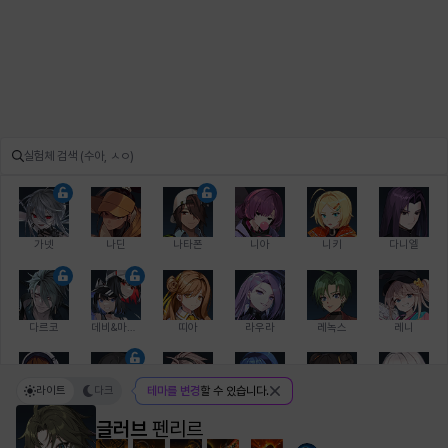
가넷
나딘
나타폰
니아
니키
다니엘
다르코
데비&마를렌
띠아
라우라
레녹스
레니
라이트
다크
테마를 변경
할 수 있습니다.
레온
로지
루크
르노어
리 다이린
리오
글러브
펜리르