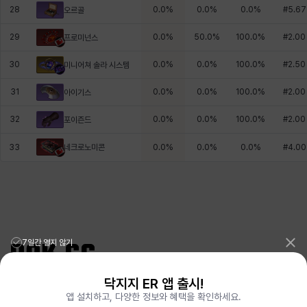
28
0.0
%
0.0
%
0.0
%
#
5.67
오르골
29
0.0
%
50.0
%
100.0
%
#
2.00
프로미넌스
30
0.0
%
0.0
%
100.0
%
#
2.50
미니어쳐 솔라 시스템
31
0.0
%
0.0
%
100.0
%
#
2.00
아이기스
32
0.0
%
0.0
%
100.0
%
#
2.00
포이즌드
네크로노미콘
33
0.0
%
0.0
%
0.0
%
#
4.00
7일간 열지 않기
닥지지 ER 앱 출시!
리그오브레전드 전적검색 포로지지
PORO.GG
앱 설치하고, 다양한 정보와 혜택을 확인하세요.
전략적팀전투 TFT 전적검색 롤체지지
LOLCHESS.GG