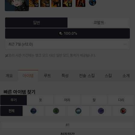
D
Q
W
E
R
T
마르티나
마이
마커스
매그너스
미르카
바냐
일반
코발트
100.0%
바바라
버니스
블레어
비앙카
비형
샬럿
최근 7일 (v12.0)
프리 시즌 기간에는 랭크 모드 대신 일반 모드 통계가 제공됩니다.
셀린
쇼우
쇼이치
수아
슈린
시셀라
아이템
개요
루트
특성
전술 스킬
스킬
소개
실비아
아델라
아드리아나
아디나
아르다
아비게일
빠른 아이템 찾기
무기
옷
머리
팔
다리
전체
아야
아이솔
아이작
알렉스
알론소
얀
#
1
천잠장갑