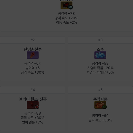
에스텔
에이든
에키온
엘레나
엠마
요한
공격력 +78

공격 속도 +20%

이동 속도 +2%
윌리엄
유민
유스티나
유키
이렘
이바
#
2
#
3
단영촌천투
소수
이슈트반
이안
일레븐
자히르
재키
제니
공격력 +64

공격력 +59

방어력 +6

치명타 확률 +20%

공격 속도 +30%
치명타 피해량 +5%
츠바메
카밀로
카티야
칼라
캐시
케네스
#
4
#
5
블러디 핸즈-진홍
주작자문
코렐라인
크레이버
클로에
키아라
타지아
테오도르
공격력 +88

공격력 +60

공격 속도 +30%

공격 속도 +30%
방어 관통 +7%
펜리르
펠릭스
프리야
피오라
피올로
하트