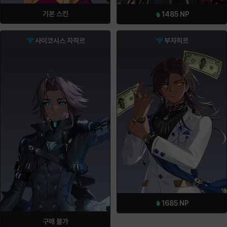
기본 스킨
1485
NP
사이코시스 자히르
부자히르
1685
NP
구매 불가