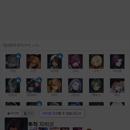
가넷
나딘
나타폰
니아
니키
다니엘
다르코
데비&마를렌
띠아
라우라
레녹스
레니
라이트
다크
테마를 변경
할 수 있습니다.
레온
로지
루크
르노어
리 다이린
리오
투척
자히르