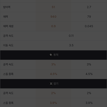
에스텔
에이든
에키온
엘레나
엠마
요한
방어력
51
2.7
체력
940
79
윌리엄
유민
유스티나
유키
이렘
이바
체력 재생
0.9
0.045
공격 속도
0.11
이슈트반
이안
일레븐
자히르
재키
제니
이동 속도
3.5
투척
츠바메
카밀로
카티야
칼라
캐시
케네스
공격 속도
3
%
3
%
스킬 증폭
4.5
%
4.5
%
코렐라인
크레이버
클로에
키아라
타지아
테오도르
암기
공격 속도
2
%
2
%
펜리르
펠릭스
프리야
피오라
피올로
하트
스킬 증폭
3.9
%
3.9
%