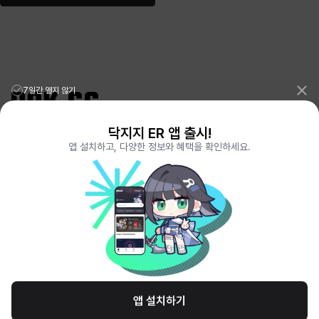
7일간 열지 않기
닥지지 ER 앱 출시!
리그오브레전드 전적검색 포로지지
PORO.GG
앱 설치하고, 다양한 정보와 혜택을 확인하세요.
전략적팀전투 TFT 전적검색 롤체지지
LOLCHESS.GG
메이플스토리 종합통계
MAPLE.GG
발로란트 전적검색
VALORANT.DAK.GG
배틀그라운드 전적검색
PUBG.DAK.GG
이터널 리턴 전적검색
ER.DAK.GG
원신 전적검색
GENSHIN.DAK.GG
데드락
DEADLOCK.DAK.GG
서비스 이용 약관
개인정보 취급방침
제휴 문의
고객센터
채용
앱 설치하기
© All Rights Reserved. Hosted by PlayXP Inc. Eternal Return and all related
logos are trademarks of Nimble Neuron, inc. or its affiliates.