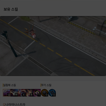
보유 스킬
헤이즈
헨리
현우
혜진
히스이
실험체 스킬
무기 스킬
Q
W
E
R
T
D
D
Q
나라야나스트라