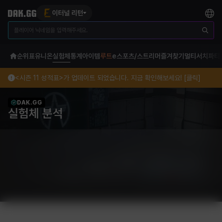
이터널 리턴
순위표
유니온
실험체
통계
아이템
루트
e스포츠/스트리머
즐겨찾기
멀티서치
파티
<시즌 11 성적표>가 업데이트 되었습니다. 지금 확인해보세요! [클릭]
DAK.GG
실험체 분석