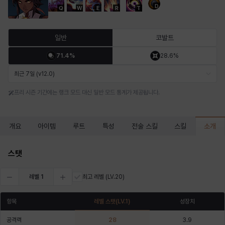
D
Q
W
E
R
T
마르티나
마이
마커스
매그너스
미르카
바냐
일반
코발트
71.4%
28.6%
바바라
버니스
블레어
비앙카
비형
샬럿
최근 7일 (v12.0)
프리 시즌 기간에는 랭크 모드 대신 일반 모드 통계가 제공됩니다.
셀린
쇼우
쇼이치
수아
슈린
시셀라
소개
개요
아이템
루트
특성
전술 스킬
스킬
실비아
아델라
아드리아나
아디나
아르다
아비게일
스탯
레벨
1
최고 레벨
(LV.20)
아야
아이솔
아이작
알렉스
알론소
얀
항목
레벨 스탯
(LV.
1
)
성장치
공격력
28
3.9