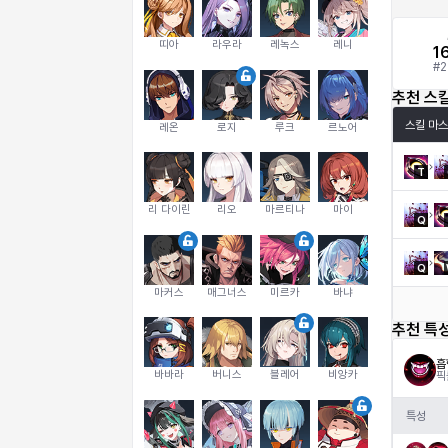
띠아
라우라
레녹스
레니
1
#
2
추천 스
스킬 마스
레온
로지
루크
르노어
T
리 다이린
리오
마르티나
마이
Q
Q
마커스
매그너스
미르카
바냐
추천 특
흡
바바라
버니스
블레어
비앙카
픽
특성