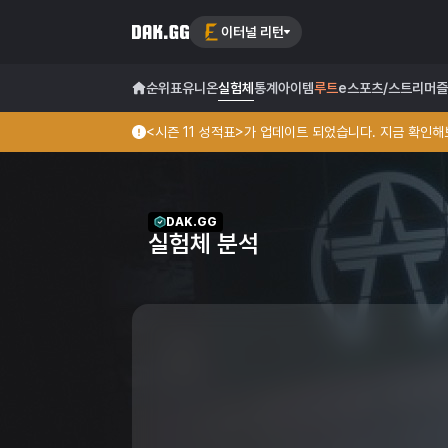
이터널 리턴
순위표
유니온
실험체
통계
아이템
루트
e스포츠/스트리머
즐
<시즌 11 성적표>가 업데이트 되었습니다. 지금 확인해보
DAK.GG
실험체 분석