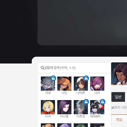
가넷
나딘
나타폰
니아
일반
프리 시즌
니키
다니엘
다르코
데비&마를렌
개요