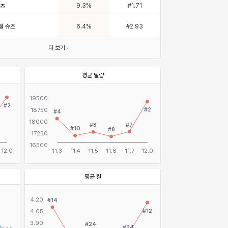
9.3
%
#
1.71
부츠
셜 슈즈
6.4
%
#
2.93
더 보기
평균 딜량
평균 킬