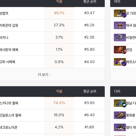
픽률
평균 순위
머리
65.1
%
#
3.47
성법의
앙 가
27.3
%
#
6.29
지휘관의 갑옷
제국 
3.1
%
#
2.36
비키니
비질란
1.1
%
#
5.80
제사장의 예복
변검
고위 사제복
페르소
0.9
%
#
4.50
더 보기
픽률
평균 순위
다리
74.0
%
#
3.90
스카디의 팔찌
칼날 
16.0
%
#
6.40
틴달로스의 팔찌
풍화륜
4.2
%
#
1.89
네크로노미콘
델타 