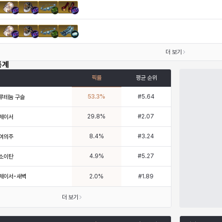
더 보기
통계
픽률
평균 순위
53.3
%
#
5.64
루테늄 구슬
29.8
%
#
2.07
체이서
8.4
%
#
3.24
여의주
4.9
%
#
5.27
소이탄
체이서-새벽
2.0
%
#
1.89
더 보기