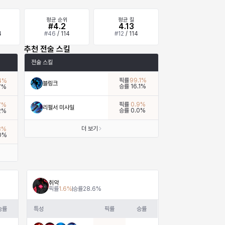
평균 순위
평균 킬
#4.2
4.13
4
#
46
/
114
#
12
/
114
추천 전술 스킬
전술 스킬
픽률
99.1
%
4
%
블링크
승률
16.1
%
7
%
픽률
0.9
%
7
%
리펄서 미사일
승률
0.0
%
2
%
더 보기
8
%
0
%
취약
픽률
1.6
%
승률
28.6
%
승률
특성
픽률
승률