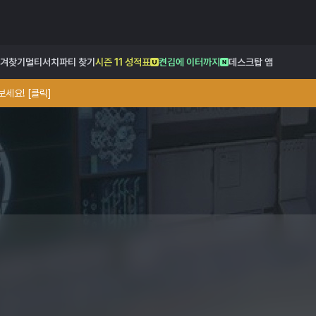
겨찾기
멀티서치
파티 찾기
시즌 11 성적표
켠김에 이터까지
데스크탑 앱
세요! [클릭]