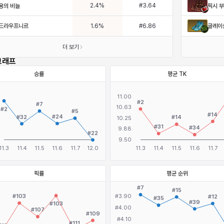
2.4
%
#
3.64
용의 비늘
픽시 
드라우프니르
글레이
1.6
%
#
6.86
더 보기
그래프
승률
평균 TK
픽률
평균 순위