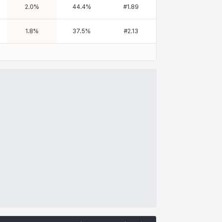
2.0
%
44.4
%
#
1.89
1.8
%
37.5
%
#
2.13