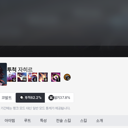
투척
자히르
D
Q
W
E
R
T
코발트
투척
62.2%
암기
37.8%
 기간에는 랭크 모드 대신 일반 모드 통계가 제공됩니다.
아이템
루트
특성
전술 스킬
스킬
소개