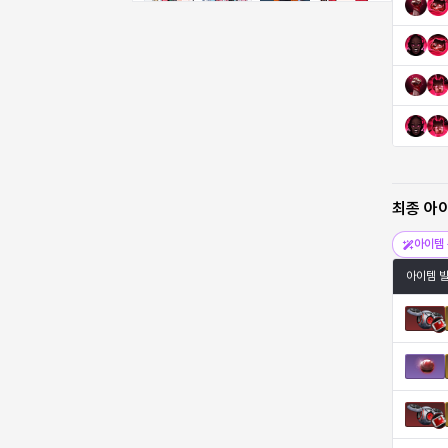
비형
샬럿
셀린
쇼우
쇼이치
수아
슈린
시셀라
실비아
아델라
아드리아나
아디나
최종 아
아이템 
아르다
아비게일
아야
아이솔
아이템 
아이작
알렉스
알론소
얀
에스텔
에이든
에키온
엘레나