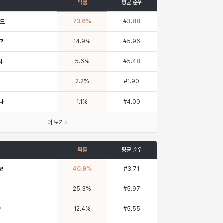
픽률
평균 순위
73.6
%
#
3.88
르드
14.9
%
#
5.96
왕관
5.6
%
#
5.48
테
2.2
%
#
1.90
나
1.1
%
#
4.00
더 보기
픽률
평균 순위
40.9
%
#
3.71
다리
25.3
%
#
5.97
12.4
%
#
5.55
레드