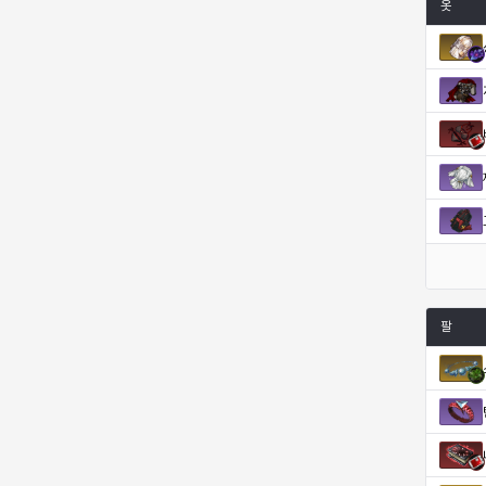
옷
코렐라인
크레이버
클로에
키아라
타지아
테오도르
펜리르
펠릭스
프리야
피오라
피올로
하트
헤이즈
헨리
현우
혜진
팔
히스이