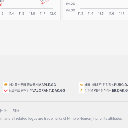
메이플스토리 종합통계
MAPLE.GG
배틀그라운드 전적검색
PUBG.D
발로란트 전적검색
VALORANT.DAK.GG
이터널 리턴 전적검색
ER.DAK.
객센터
채용
n and all related logos are trademarks of Nimble Neuron, inc. or its affiliates.