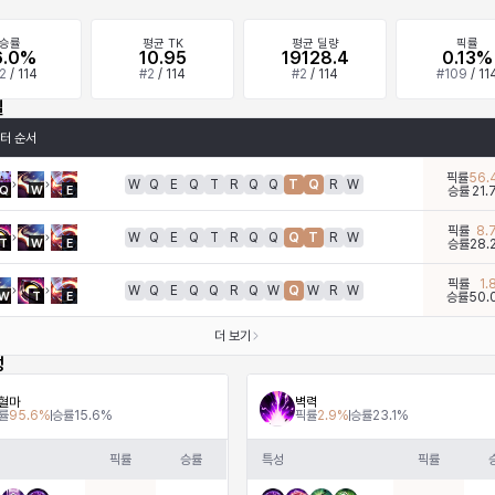
승률
평균 TK
평균 딜량
픽률
6.0%
10.95
19128.4
0.13%
2
/
114
#
2
/
114
#
2
/
114
#
109
/
11
킬
터 순서
픽률
56.
W
Q
E
Q
T
R
Q
Q
T
Q
R
W
Q
W
E
승률
21.
픽률
8.
W
Q
E
Q
T
R
Q
Q
Q
T
R
W
T
W
E
승률
28.
픽률
1.
W
Q
E
Q
Q
R
Q
W
Q
W
R
W
W
T
E
승률
50.
더 보기
성
혈마
벽력
률
95.6
%
승률
15.6
%
픽률
2.9
%
승률
23.1
%
픽률
승률
특성
픽률