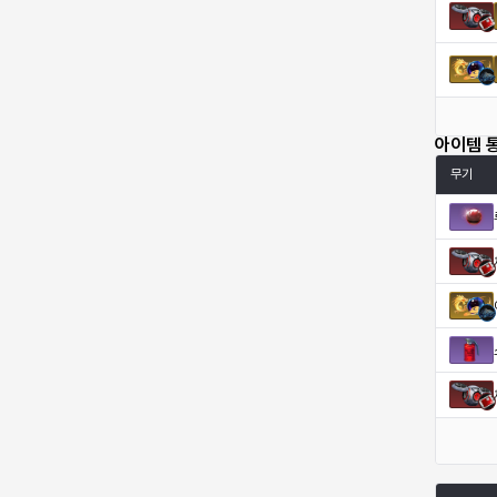
엠마
요한
윌리엄
유민
아이템 
유스티나
유키
이렘
이바
무기
이슈트반
이안
일레븐
자히르
재키
제니
츠바메
카밀로
카티야
칼라
캐시
케네스