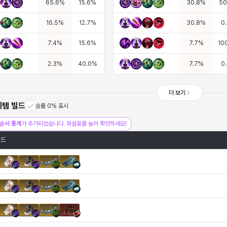
65.6
%
15.6
%
30.8
%
50
16.5
%
12.7
%
30.8
%
0
7.4
%
15.6
%
7.7
%
10
2.3
%
40.0
%
7.7
%
0
더 보기
이템 빌드
승률 0% 표시
순서 통계
가 추가되었습니다. 화살표를 눌러 확인하세요!
빌드