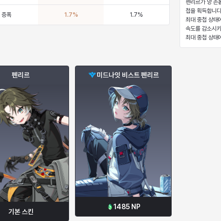
펜리르가 양 손
첩을 획득합니다
 증폭
1.7
%
1.7
%
최대 중첩 상태
속도를 감소시키
최대 중첩 상태
펜리르
미드나잇 비스트 펜리르
1485
NP
기본 스킨