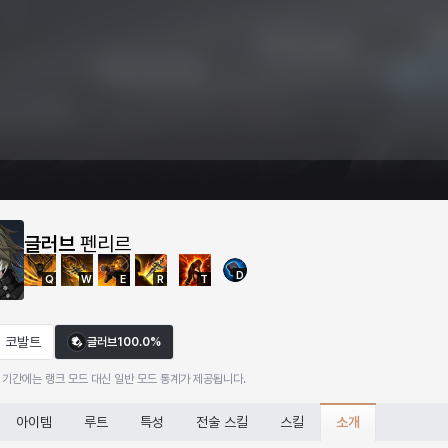
글러브
펜리르
D
Q
W
E
R
T
코발트
글러브
100.0%
 기간에는 랭크 모드 대신 일반 모드 통계가 제공됩니다.
소개
아이템
루트
특성
전술 스킬
스킬