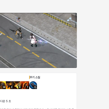
무기 스킬
W
E
R
T
D
쿨다운 5 초