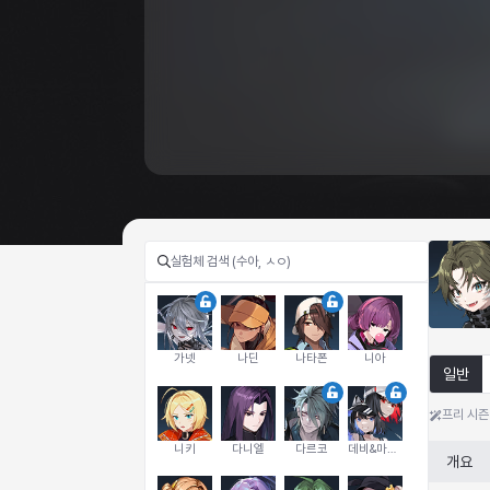
가넷
나딘
나타폰
니아
일반
프리 시즌
니키
다니엘
다르코
데비&마를렌
개요