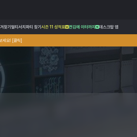
겨찾기
멀티서치
파티 찾기
시즌 11 성적표
켠김에 이터까지
데스크탑 앱
세요! [클릭]