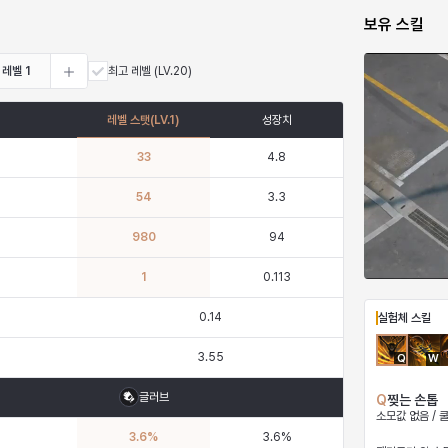
보유 스킬
레벨
1
최고 레벨
(LV.20)
레벨 스탯
(LV.
1
)
성장치
33
4.8
54
3.3
980
94
1
0.113
0.14
실험체 스킬
3.55
Q
W
글러브
Q
찢는 손톱
소모값 없음 / 
3.6
%
3.6
%