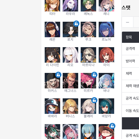
스탯
띠아
라우라
레녹스
레니
항목
레온
로지
루크
르노어
공격력
방어력
리 다이린
리오
마르티나
마이
체력
체력 재생
마커스
매그너스
미르카
바냐
공격 속도
이동 속도
바바라
버니스
블레어
비앙카
공격 속도