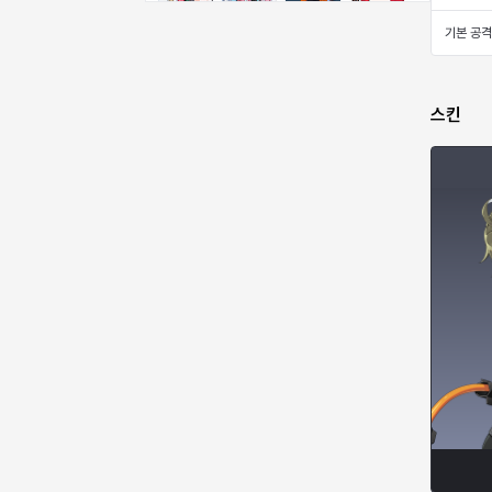
비형
샬럿
셀린
쇼우
기본 공격
쇼이치
수아
슈린
시셀라
스킨
실비아
아델라
아드리아나
아디나
아르다
아비게일
아야
아이솔
아이작
알렉스
알론소
얀
에스텔
에이든
에키온
엘레나