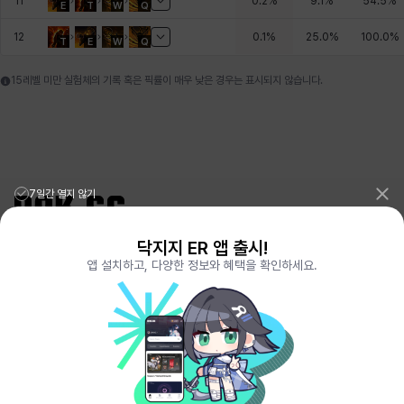
11
0.2
%
9.1
%
54.5
%
E
T
W
Q
12
0.1
%
25.0
%
100.0
%
T
E
W
Q
헤이즈
헨리
현우
혜진
히스이
15레벨 미만 실험체의 기록 혹은 픽률이 매우 낮은 경우는 표시되지 않습니다.
7일간 열지 않기
닥지지 ER 앱 출시!
리그오브레전드 전적검색 포로지지
PORO.GG
앱 설치하고, 다양한 정보와 혜택을 확인하세요.
전략적팀전투 TFT 전적검색 롤체지지
LOLCHESS.GG
메이플스토리 종합통계
MAPLE.GG
발로란트 전적검색
VALORANT.DAK.GG
배틀그라운드 전적검색
PUBG.DAK.GG
이터널 리턴 전적검색
ER.DAK.GG
원신 전적검색
GENSHIN.DAK.GG
데드락
DEADLOCK.DAK.GG