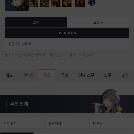
D
Q
W
E
R
T
마르티나
마이
마커스
매그너스
미르카
바냐
일반
코발트
100.0%
바바라
버니스
블레어
비앙카
비형
샬럿
최근 7일 (v12.0)
프리 시즌 기간에는 랭크 모드 대신 일반 모드 통계가 제공됩니다.
셀린
쇼우
쇼이치
수아
슈린
시셀라
루트
개요
아이템
특성
전술 스킬
스킬
소개
실비아
아델라
아드리아나
아디나
아르다
아비게일
루트 통계
아야
아이솔
아이작
알렉스
알론소
얀
시작 위치
종료 위치
N 루트