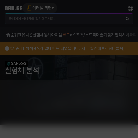
이터널 리턴
순위표
유니온
실험체
통계
아이템
루트
e스포츠/스트리머
즐겨찾기
멀티서치
파티
<시즌 11 성적표>가 업데이트 되었습니다. 지금 확인해보세요! [클릭]
DAK.GG
실험체 분석