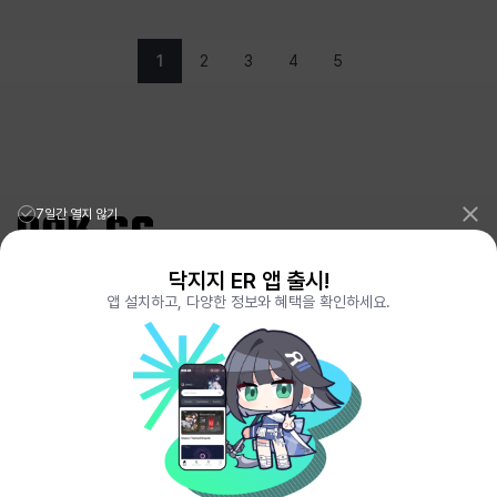
1
2
3
4
5
7일간 열지 않기
닥지지 ER 앱 출시!
리그오브레전드 전적검색 포로지지
PORO.GG
앱 설치하고, 다양한 정보와 혜택을 확인하세요.
전략적팀전투 TFT 전적검색 롤체지지
LOLCHESS.GG
메이플스토리 종합통계
MAPLE.GG
발로란트 전적검색
VALORANT.DAK.GG
배틀그라운드 전적검색
PUBG.DAK.GG
이터널 리턴 전적검색
ER.DAK.GG
원신 전적검색
GENSHIN.DAK.GG
데드락
DEADLOCK.DAK.GG