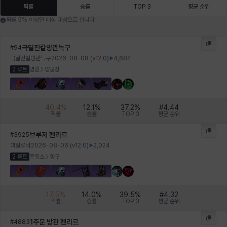
에스텔
에이든
에키온
엘레나
엠마
요한
픽률
승률
TOP 3
평균 순위
픽률 5% 이상인 매칭 대상으로 합니다.
윌리엄
유민
유스티나
유키
이렘
이바
극딜진칼방관늑구
#
94
극딜진칼방관늑구
2026-08-08
(v
12.0
)
4,684
2 루트
병원
양궁장
이슈트반
이안
일레븐
자히르
재키
제니
40.4
%
12.1
%
37.2
%
#
4.44
픽률
승률
TOP 3
평균 순위
츠바메
카밀로
카티야
칼라
캐시
케네스
브루저 펜리르
#
3925
과일루비
2026-08-06
(v
12.0
)
2,024
2 루트
주유소
항구
코렐라인
크레이버
클로에
키아라
타지아
테오도르
17.5
%
14.0
%
39.5
%
#
4.32
픽률
승률
TOP 3
평균 순위
펜리르
펠릭스
프리야
피오라
피올로
하트
1주문 방관 펜리르
#
4883