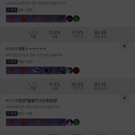
Lunatics
2026-08-08
(v
12.0
)
1,107
2 루트
개울
병원
헤이즈
헨리
현우
혜진
히스이
9.6
%
13.6
%
37.8
%
#
4.46
픽률
승률
TOP 3
평균 순위
개병ㅏㅜㅜㅜㅜㅜ
#
5892
NTL장인
2026-08-07
(v
12.0
)
614
2 루트
개울
병원
5.3
%
11.4
%
38.8
%
#
4.35
픽률
승률
TOP 3
평균 순위
멍멍!!왈왈!!!크르릉컹컹!
#
3778
츠바사
2026-08-06
(v
12.0
)
373
2 루트
병원
개울