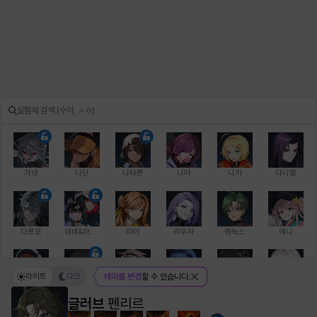
가넷
나딘
나타폰
니아
니키
다니엘
다르코
데비&마를렌
띠아
라우라
레녹스
레니
라이트
다크
테마를 변경
할 수 있습니다.
레온
로지
루크
르노어
리 다이린
리오
글러브
펜리르