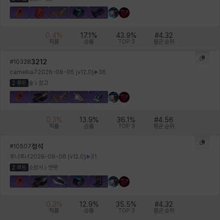
0.4
%
17.1
%
43.9
%
#
4.32
픽률
승률
TOP 3
평균 순위
3212
#
10328
camellia7
2026-08-06
(v
12.0
)
36
2 루트
숲
창고
0.3
%
13.9
%
36.1
%
#
4.56
픽률
승률
TOP 3
평균 순위
정석
#
10507
후너후너
2026-08-06
(v
12.0
)
31
2 루트
소방서
연못
0.3
%
12.9
%
35.5
%
#
4.32
픽률
승률
TOP 3
평균 순위