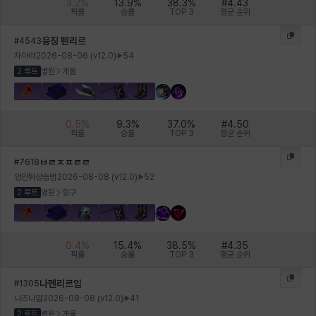
3.2
%
13.9
%
38.3
%
#
4.43
픽률
승률
TOP 3
평균 순위
응징 펜리르
#
4543
차아라
2026-08-06
(v
12.0
)
54
2 루트
병원
개울
0.5
%
9.3
%
37.0
%
#
4.50
픽률
승률
TOP 3
평균 순위
ㅂㄹㅈㅍㄹㄹ
#
7618
엉만튀상습범
2026-08-08
(v
12.0
)
52
2 루트
병원
항구
0.4
%
15.4
%
38.5
%
#
4.35
픽률
승률
TOP 3
평균 순위
나펜리르임
#
1305
나즈나임
2026-08-08
(v
12.0
)
41
2 루트
병원
개울