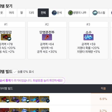
이템 찾기
옷
머리
팔
다리
전체
운석
생명의 나무
미스릴
#
1
#
2
#
3
천잠장갑
단영촌천투
소수
공격력 +78

공격력 +64

공격력 +59

 속도 +20%

방어력 +6

치명타 확률 +20%

동 속도 +2%
공격 속도 +30%
치명타 피해량 +5%
이템 빌드
승률 0% 표시
순서 통계
가 추가되었습니다. 화살표를 눌러 확인하세요!
아이템 빌드
픽률
6.9
%
3.7
%