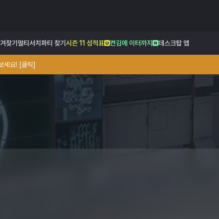
겨찾기
멀티서치
파티 찾기
시즌 11 성적표
켠김에 이터까지
데스크탑 앱
세요! [클릭]