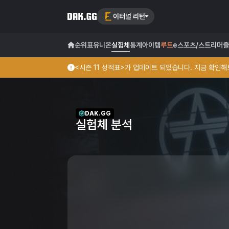
이터널 리턴
순위표
유니온
실험체
통계
아이템
루트
e스포츠/스트리머
즐
<시즌 11 성적표>가 업데이트 되었습니다. 지금 확인해보
DAK.GG
실험체 분석