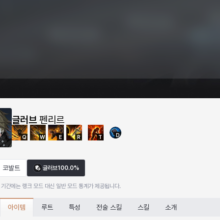
글러브
펜리르
D
Q
W
E
R
T
코발트
글러브
100.0%
 기간에는 랭크 모드 대신 일반 모드 통계가 제공됩니다.
아이템
루트
특성
전술 스킬
스킬
소개