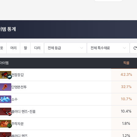
이템 통계
옷
머리
팔
다리
전체 등급
전체 특수재료
아이템
픽률
42.3
%
천잠장갑
32.1
%
단영촌천투
10.7
%
소수
10.4
%
블러디 핸즈-진홍
1.8
%
주작자문
1.2
%
블러디 핸즈