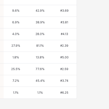
9.6
%
42.9
%
#
3.69
6.9
%
38.9
%
#
3.81
4.0
%
28.0
%
#
4.13
27.9
%
81.1
%
#
2.39
1.8
%
13.8
%
#
5.00
25.5
%
77.6
%
#
2.59
7.2
%
45.4
%
#
3.74
1.1
%
1.1
%
#
6.25