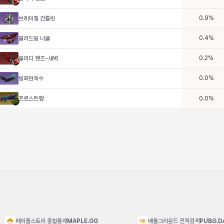
0.9
%
브레이질 건틀릿
0.4
%
블러드윙 너클
0.2
%
블러디 핸즈-새벽
0.0
%
빙화현옥수
프로스트팽
0.0
%
메이플스토리 종합통계
MAPLE.GG
배틀그라운드 전적검색
PUBG.D