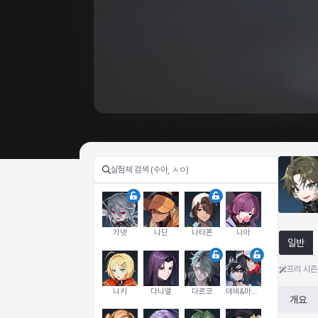
가넷
나딘
나타폰
니아
일반
프리 시즌
니키
다니엘
다르코
데비&마를렌
개요