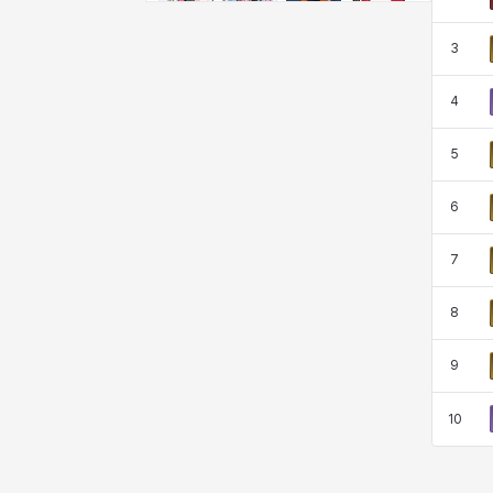
비형
샬럿
셀린
쇼우
3
쇼이치
수아
슈린
시셀라
4
5
실비아
아델라
아드리아나
아디나
6
7
아르다
아비게일
아야
아이솔
8
9
아이작
알렉스
알론소
얀
10
에스텔
에이든
에키온
엘레나