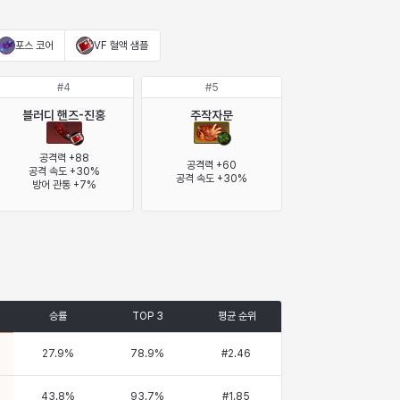
포스 코어
VF 혈액 샘플
#
4
#
5
블러디 핸즈-진홍
주작자문
공격력 +88

공격력 +60

공격 속도 +30%

공격 속도 +30%
방어 관통 +7%
승률
TOP 3
평균 순위
27.9
%
78.9
%
#
2.46
43.8
%
93.7
%
#
1.85