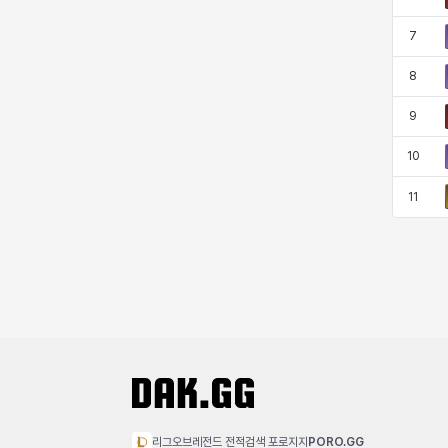
코렐라인
크레이버
클로에
키아라
7
8
타지아
테오도르
펜리르
펠릭스
9
10
프리야
피오라
피올로
하트
11
헤이즈
헨리
현우
혜진
히스이
리그오브레전드 전적검색 포로지지
PORO.GG