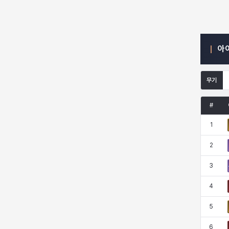
엠마
요한
윌리엄
유민
아
유스티나
유키
이렘
이바
무기
#
이슈트반
이안
일레븐
자히르
1
2
재키
제니
츠바메
카밀로
3
4
카티야
칼라
캐시
케네스
5
6