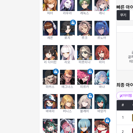
빠른 아
띠아
라우라
레녹스
레니
무기
레온
로지
루크
르노어
공격
이
리 다이린
리오
마르티나
마이
최종 아
마커스
매그너스
미르카
바냐
아이템 
#
바바라
버니스
블레어
비앙카
1
2