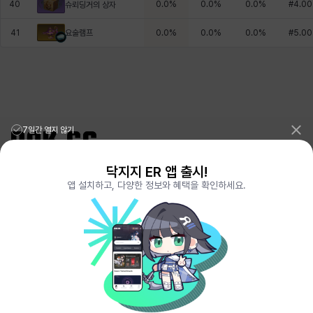
40
0.0
%
0.0
%
0.0
%
#
4.00
슈뢰딩거의 상자
요술램프
41
0.0
%
0.0
%
0.0
%
#
5.00
7일간 열지 않기
닥지지 ER 앱 출시!
리그오브레전드 전적검색 포로지지
PORO.GG
앱 설치하고, 다양한 정보와 혜택을 확인하세요.
전략적팀전투 TFT 전적검색 롤체지지
LOLCHESS.GG
메이플스토리 종합통계
MAPLE.GG
발로란트 전적검색
VALORANT.DAK.GG
배틀그라운드 전적검색
PUBG.DAK.GG
이터널 리턴 전적검색
ER.DAK.GG
원신 전적검색
GENSHIN.DAK.GG
데드락
DEADLOCK.DAK.GG