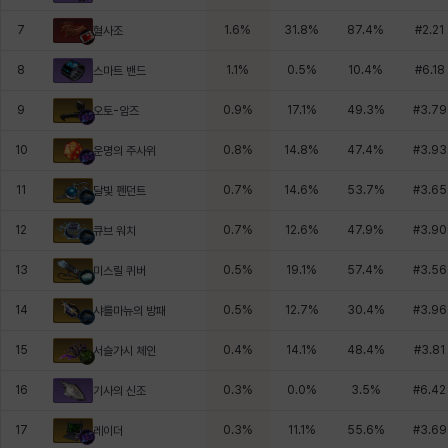
7
1.6
%
31.8
%
87.4
%
#
2.21
혈사조
8
1.1
%
0.5
%
10.4
%
#
6.18
스마트 밴드
9
0.9
%
17.1
%
49.3
%
#
3.79
오토-암즈
10
0.8
%
14.8
%
47.4
%
#
3.93
운명의 주사위
11
0.7
%
14.6
%
53.7
%
#
3.65
달빛 펜던트
12
0.7
%
12.6
%
47.9
%
#
3.90
큐브 워치
13
0.5
%
19.1
%
57.4
%
#
3.56
미스릴 퀴버
14
0.5
%
12.7
%
30.4
%
#
3.96
샤를마뉴의 방패
15
0.4
%
14.1
%
48.4
%
#
3.81
서슬가시 체인
16
0.3
%
0.0
%
3.5
%
#
6.42
기사의 신조
17
0.3
%
11.1
%
55.6
%
#
3.69
레이더