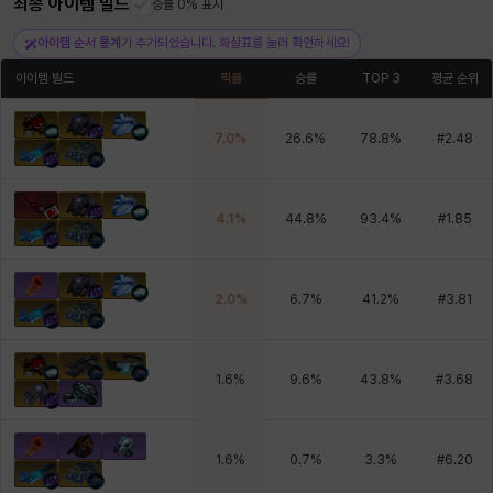
최종 아이템 빌드
승률 0% 표시
헤이즈
헨리
현우
혜진
히스이
아이템 순서 통계
가 추가되었습니다. 화살표를 눌러 확인하세요!
아이템 빌드
픽률
승률
TOP 3
평균 순위
7.0
%
26.6
%
78.8
%
#
2.48
4.1
%
44.8
%
93.4
%
#
1.85
2.0
%
6.7
%
41.2
%
#
3.81
1.6
%
9.6
%
43.8
%
#
3.68
1.6
%
0.7
%
3.3
%
#
6.20