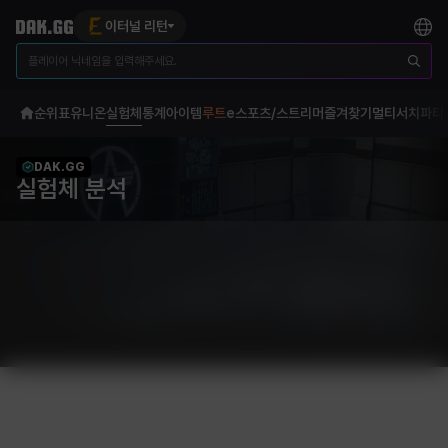
이터널 리턴
순위표
유니온
실험체
통계
아이템
루트
e스포츠/스트리머
즐겨찾기
멀티서치
파티
DAK.GG
실험체 분석