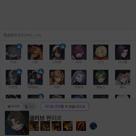
가넷
나딘
나타폰
니아
니키
다니엘
다르코
데비&마를렌
띠아
라우라
레녹스
레니
라이트
다크
테마를 변경
할 수 있습니다.
레온
로지
루크
르노어
리 다이린
리오
글러브
펜리르
D
Q
W
E
R
T