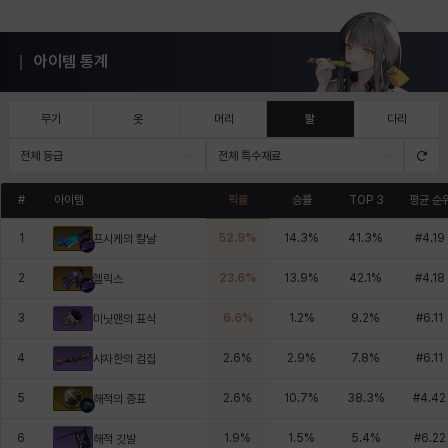
아이템 통계
무기
옷
머리
팔
다리
전체 등급
전체 특수재료
#
아이템
픽률
승률
TOP 3
평균 순
1
52.9
%
14.3
%
41.3
%
#
4.19
프시케의 칼날
2
23.6
%
13.9
%
42.1
%
#
4.18
헬릭스
3
6.6
%
1.2
%
9.2
%
#
6.11
미닛맨의 표식
4
2.6
%
2.9
%
7.8
%
#
6.11
샤자한의 검집
5
2.6
%
10.7
%
38.3
%
#
4.42
해적의 증표
6
1.9
%
1.5
%
5.4
%
#
6.22
해적 깃발