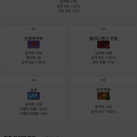
공격력 +78

공격 속도 +20%

이동 속도 +2%
윌리엄
유민
유스티나
유키
이렘
이바
#
2
#
3
단영촌천투
블러디 핸즈-진홍
이슈트반
이안
일레븐
자히르
재키
제니
공격력 +64

공격력 +88

방어력 +6

공격 속도 +30%

공격 속도 +30%
방어 관통 +7%
츠바메
카밀로
카티야
칼라
캐시
케네스
#
4
#
5
소수
주작자문
코렐라인
크레이버
클로에
키아라
타지아
테오도르
공격력 +59

공격력 +60

치명타 확률 +20%

공격 속도 +30%
치명타 피해량 +5%
펜리르
펠릭스
프리야
피오라
피올로
하트