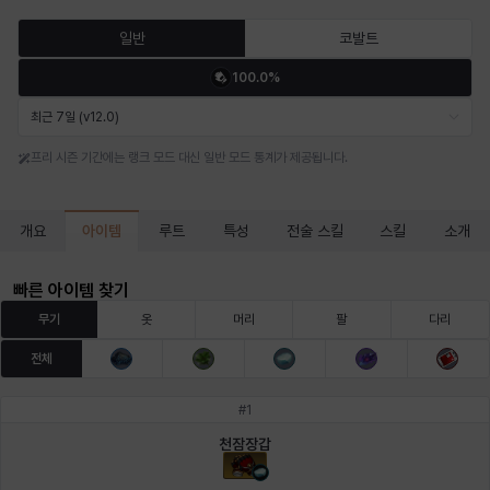
마르티나
마이
마커스
매그너스
미르카
바냐
일반
코발트
100.0%
바바라
버니스
블레어
비앙카
비형
샬럿
최근 7일 (v12.0)
프리 시즌 기간에는 랭크 모드 대신 일반 모드 통계가 제공됩니다.
셀린
쇼우
쇼이치
수아
슈린
시셀라
아이템
개요
루트
특성
전술 스킬
스킬
소개
실비아
아델라
아드리아나
아디나
아르다
아비게일
빠른 아이템 찾기
무기
옷
머리
팔
다리
전체
아야
아이솔
아이작
알렉스
알론소
얀
#
1
천잠장갑
에스텔
에이든
에키온
엘레나
엠마
요한